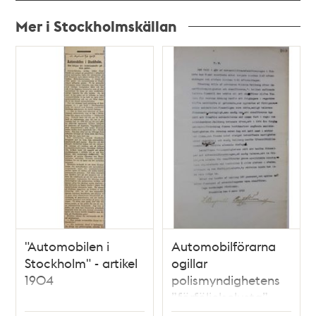
Mer i Stockholmskällan
Relaterade
poster
och
teman
"Automobilen i
Automobilförarna
Stockholm" - artikel
ogillar
1904
polismyndighetens
”förföljelselusta”
1912