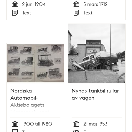
2 juni 1904
5 mars 1912
Tid
Tid
Text
Text
Typ
Typ
Nordiska
Nynäs-tankbil rullar
Automobil-
av vägen
Aktiebolagets
Motorpriskurant
1900 till 1920
21 maj 1953
Tid
Tid