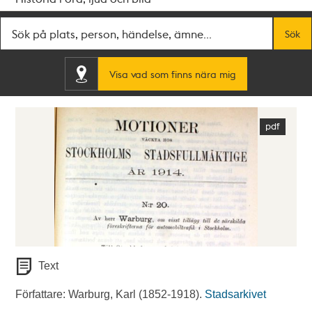
Fritextsök
Sök
Visa vad som finns nära mig
Text
Författare: Warburg, Karl (1852-1918).
Stadsarkivet