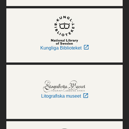
Kungliga Biblioteket
Litografiska museet