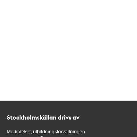
Kontakt
Stockholmskällan
Stockholmskällan drivs av
Medioteket, utbildningsförvaltningen