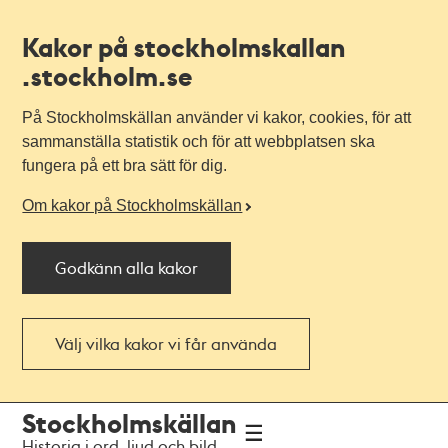
Kakor på stockholmskallan
.stockholm.se
På Stockholmskällan använder vi kakor, cookies, för att
sammanställa statistik och för att webbplatsen ska
fungera på ett bra sätt för dig.
Om kakor på Stockholmskällan
Godkänn alla kakor
Välj vilka kakor vi får använda
Till
Till
Stockholmskällan
navigationen
huvudinnehållet
Historia i ord, ljud och bild