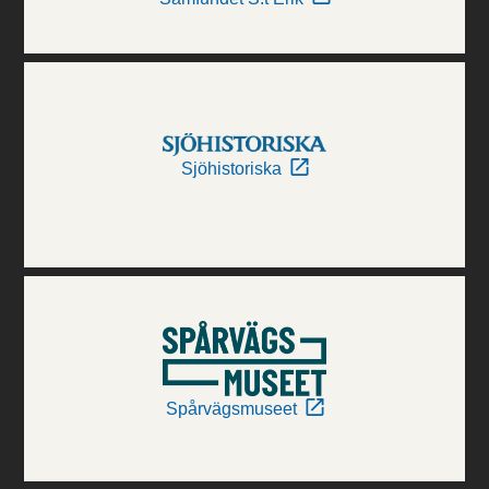
Sjöhistoriska
Spårvägsmuseet