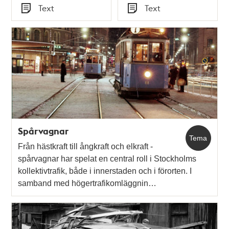
Tid
Tid
Text
Text
Typ
Typ
Spårvagnar
Tema
Från hästkraft till ångkraft och elkraft -
spårvagnar har spelat en central roll i Stockholms
kollektivtrafik, både i innerstaden och i förorten. I
samband med högertrafikomläggnin…