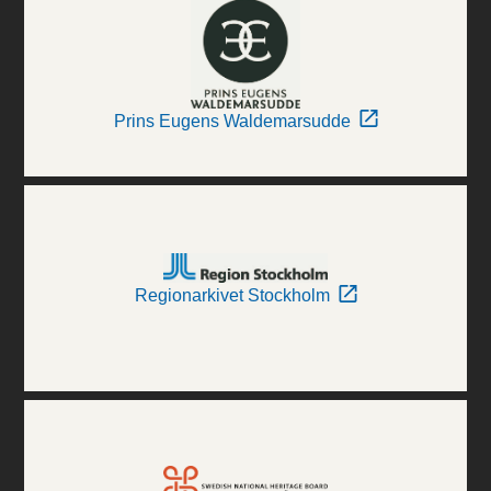
Prins Eugens Waldemarsudde
Regionarkivet Stockholm