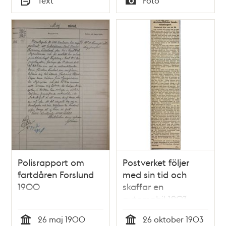
Text
Foto
Typ
Typ
Polisrapport om
Postverket följer
fartdåren Forslund
med sin tid och
1900
skaffar en
automobil 1903
26 maj 1900
26 oktober 1903