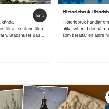
Historiebruk i Stads
Tema
t kända
Historiebruk handlar om
s för att se ännu äldre
olika syften. I det här q
dkvarn. Stadshuset &au…
som berättar en äldre h