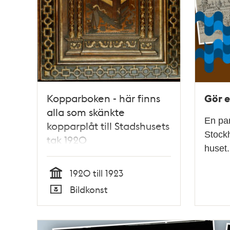
Gör e
Kopparboken - här finns
alla som skänkte
En par
kopparplåt till Stadshusets
Stockh
tak 1920
huset.
1920 till 1923
Tid
Bildkonst
Typ