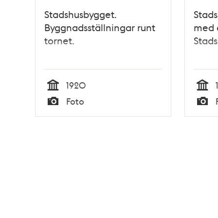
Stadshusbygget.
Stads
Byggnadsställningar runt
med d
tornet.
Stads
1920
Tid
Tid
Foto
Typ
Typ