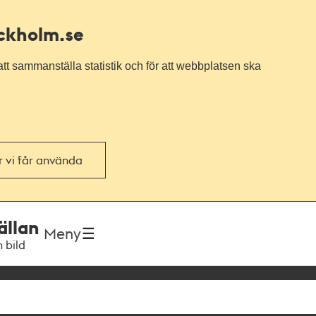
ockholm.se
tt sammanställa statistik och för att webbplatsen ska
or vi får använda
ällan
Meny
h bild