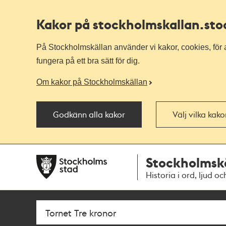
Kakor på stockholmskallan
.st
På Stockholmskällan använder vi kakor, cookies, för a
fungera på ett bra sätt för dig.
Om kakor på Stockholmskällan
Godkänn alla kakor
Välj vilka kak
Till
Till
Stockholmsk
navigationen
huvudinnehållet
Historia i ord, ljud oc
Sök
Fritextsök