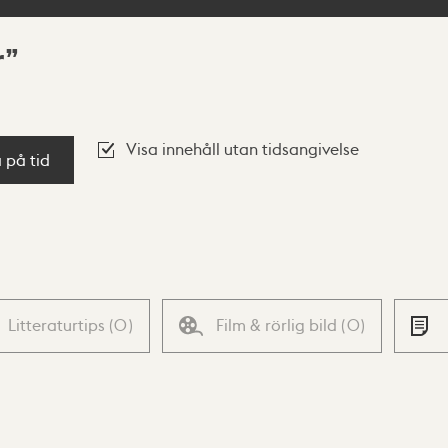
r
Visa innehåll utan tidsangivelse
a på tid
Litteraturtips
(
0
)
Film & rörlig bild
(
0
)