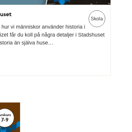
huset
Skola
 hur vi människor använder historia i
uizet får du koll på några detaljer i Stadshuset
istoria än själva huse…
Årskurs
7-9