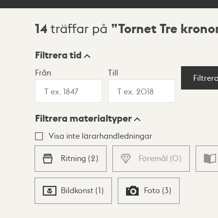
14
Tornet Tre krono
träffar på
Sökresultat
Filtrera tid
Från
Till
Visningsläge
Filtrer
Filtrera materialtyper
Lista
Karta
Visa inte lärarhandledningar
Ritning
(
2
)
Föremål
(
0
)
Bildkonst
(
1
)
Foto
(
3
)