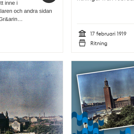
t inne i
laren och andra sidan
 Gr&arin…
17 februari 1919
Tid
Ritning
Typ