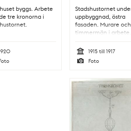
huset byggs. Arbete
Stadshustornet unde
e tre kronorna i
uppbyggnad, östra
hustornet.
fasaden. Murare och
timmermän i arbete.
1920
1915 till 1917
Tid
Foto
Foto
Typ