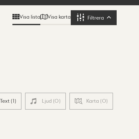
Visa karta
Visa lista
Filtrera
Filtrera
Text
(
1
)
Ljud
(
0
)
Karta
(
0
)