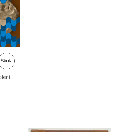
Skola
ler i