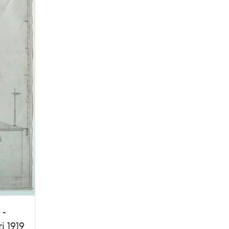
 -
i 1919