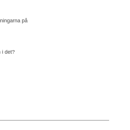
tningarna på
 i det?