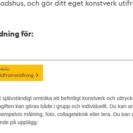
adshus, och gör ditt eget konstverk utif
ning för:
NEHÅLL
ildframställning
t självständigt omtolka ett befintligt konstverk och uttryc
giften kan göras både i grupp och individuellt. Du kan 
, exempelvis målning, foto, collageteknik eller lera. Du k
ende på upplägg: