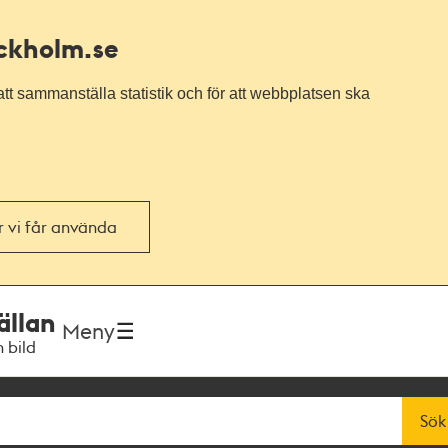
ockholm.se
tt sammanställa statistik och för att webbplatsen ska
or vi får använda
ällan
Meny
h bild
Sök