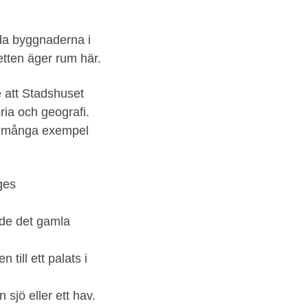
da byggnaderna i
etten äger rum här.
 att Stadshuset
ria och geografi.
ig många exempel
ges
ade det gamla
 till ett palats i
sjö eller ett hav.