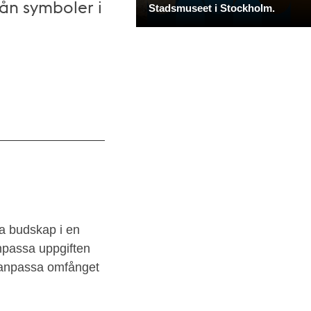
rån symboler i
ka budskap i en
anpassa uppgiften
an anpassa omfånget