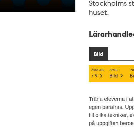
Stockholms st
huset.
Lärarhandled
En
teckning
över
Bild
Stockholm
och
ÅRSKURS
ÄMNE
IN
slottet
7-9
Bild
B
Tre
kronor
från
Träna eleverna i at
1630-
egen parafras. Upp
talet,
till olika tekniker
okänd
på uppgiften bero
konstnär.