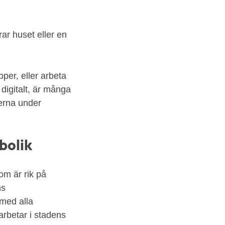
ar huset eller en
per, eller arbeta
 digitalt, är många
terna under
bolik
m är rik på
ms
med alla
rbetar i stadens