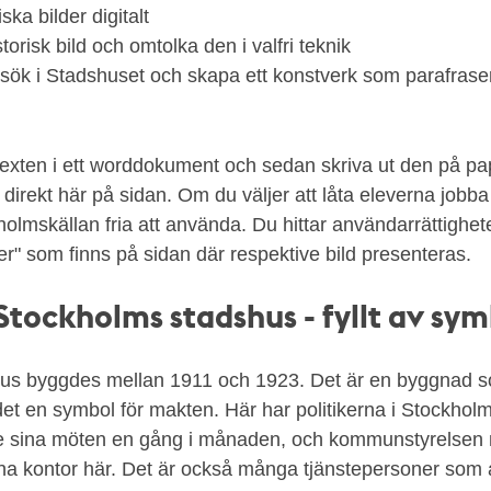
ska bilder digitalt
torisk bild och omtolka den i valfri teknik
esök i Stadshuset och skapa ett konstverk som parafraser
texten i ett worddokument och sedan skriva ut den på pap
 direkt här på sidan. Om du väljer att låta eleverna jobba
holmskällan fria att använda. Du hittar användarrättighe
er" som finns på sidan där respektive bild presenteras.
tockholms stadshus - fyllt av sym
us byggdes mellan 1911 och 1923. Det är en byggnad so
det en symbol för makten. Här har politikerna i Stockhol
 sina möten en gång i månaden, och kommunstyrelsen 
na kontor här. Det är också många tjänstepersoner som a