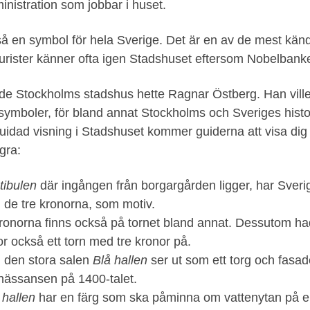
inistration som jobbar i huset.
å en symbol för hela Sverige. Det är en av de mest kän
turister känner ofta igen Stadshuset eftersom Nobelbank
ade Stockholms stadshus hette Ragnar Östberg. Han ville
v symboler, för bland annat Stockholms och Sveriges histo
uidad visning i Stadshuset kommer guiderna att visa d
gra:
tibulen
där ingången från borgargården ligger, har Sveri
 de tre kronorna, som motiv.
kronorna finns också på tornet bland annat. Dessutom h
or också ett torn med tre kronor på.
i den stora salen
Blå hallen
ser ut som ett torg och fasaden
enässansen på 1400-talet.
 hallen
har en färg som ska påminna om vattenytan på en 