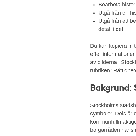
Bearbeta histori
Stadshusets
Utgå från en his
torn
Utgå från ett b
med
detalj i det
de
tre
Du kan kopiera in 
gyllene
efter informationen
kronorna,
av bilderna i Stock
foto:
rubriken "Rättighet
Gustaf
W:son
Bakgrund: S
Cronquist
1926.
Dekoration
Stockholms stadsh
från
symboler. Dels är 
det
kommunfullmäktige
nedbrunna
borgarråden har si