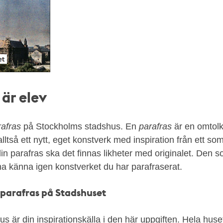
 är elev
rafras
på Stockholms stadshus. En
parafras
är en omtolk
lltså ett nytt, eget konstverk med inspiration från ett so
 din parafras ska det finnas likheter med originalet. Den so
a känna igen konstverket du har parafraserat.
 parafras på Stadshuset
 är din inspirationskälla i den här uppgiften. Hela huse