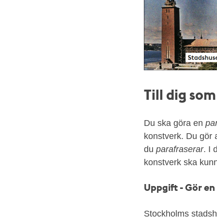
Till dig som
Du ska göra en
pa
konstverk. Du gör a
du
parafraserar
. I
konstverk ska kunn
Uppgift - Gör en
Stockholms stadshus