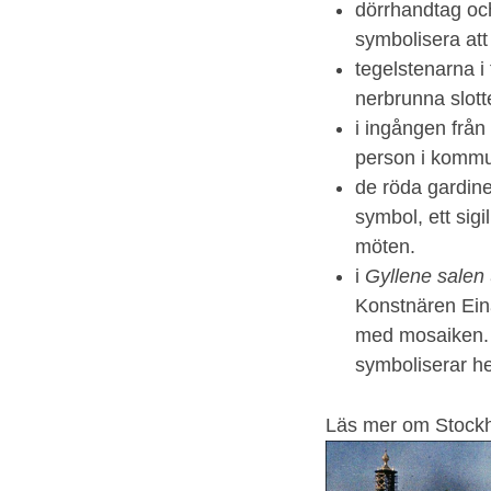
dörrhandtag och
symbolisera att
tegelstenarna i
nerbrunna slott
i ingången från
person i kommu
de röda gardin
symbol, ett sig
möten.
i
Gyllene salen
Konstnären Eina
med mosaiken. 
symboliserar h
Läs mer om Stockh