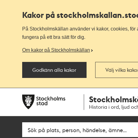
Kakor på stockholmskallan
.st
På Stockholmskällan använder vi kakor, cookies, för a
fungera på ett bra sätt för dig.
Om kakor på Stockholmskällan
Godkänn alla kakor
Välj vilka kak
Till
Till
Stockholmsk
navigationen
huvudinnehållet
Historia i ord, ljud oc
Fritextsök