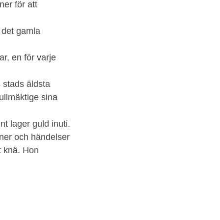
er för att
i det gamla
r, en för varje
 stads äldsta
ullmäktige sina
t lager guld inuti.
oner och händelser
t knä. Hon