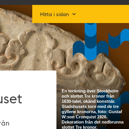
Hitta i sidan
uset
rån