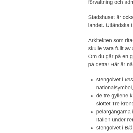
slottet
förvaltning och adm
Tre
kronor.
Stadshuset är ocks
Stadsmuseet
landet. Utländska 
i
Arkitekten som rit
Stockholm.
skulle vara fullt a
Om du går på en g
på detta! Här är nå
stengolvet i
ves
nationalsymbol,
de tre gyllene 
slottet Tre kron
pelargångarna 
Italien under r
stengolvet i
Blå