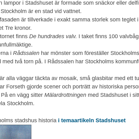
 lampor i Stadshuset är formade som snäckor eller delfin
 Stockholm är en stad vid vattnet.
 fasaden är tillverkade i exakt samma storlek som teglet 
et Tre kronor.
 tornet finns
De hundrades valv.
I taket finns 100 valvbåga
nfullmäktige.
erna i
Rådssalen
har mönster som föreställer Stockholms
ill med två torn på. I Rådssalen har Stockholms kommunf
är alla väggar täckta av mosaik, små glasbitar med ett tun
r Forseth gjorde scener och porträtt av historiska pers
På en vägg sitter
Mälardrottningen
med Stadshuset i sit
ela Stockholm.
olms stadshus historia
i temaartikeln Stadshuset