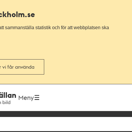
ockholm.se
tt sammanställa statistik och för att webbplatsen ska
or vi får använda
ällan
Meny
h bild