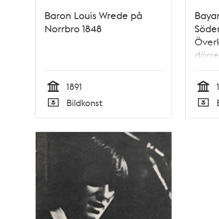
Baron Louis Wrede på
Bayar
Norrbro 1848
Söder
Överki
dörre
tobak
Fohm
1891
Tid
Tid
Bildkonst
Typ
Typ