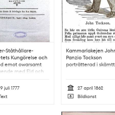
r-Ståthållare-
Kammarlakejen Joh
tets Kungörelse och
Panzio Tockson
ud emot owarsamt
porträtterad i skämtt
ende med Eld och
s rökande på wissa
en här i Staden" 1777
19 juli 1777
27 april 1862
Tid
Text
Bildkonst
Typ