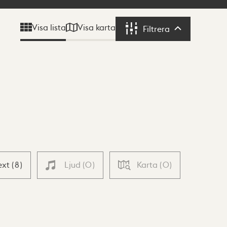
Visa karta
Visa lista
Filtrera
Filtrera
ext
(
8
)
Ljud
(
0
)
Karta
(
0
)