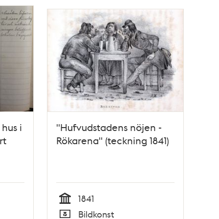
 hus i
"Hufvudstadens nöjen -
rt
Rökarena" (teckning 1841)
1841
Tid
Bildkonst