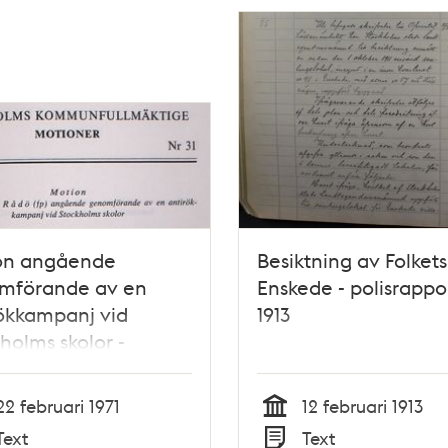
on angående
Besiktning av Folkets
mförande av en
Enskede - polisrappo
ökkampanj vid
1913
holms skolor -
fullmäktige 1971
22 februari 1971
12 februari 1913
Tid
Text
Text