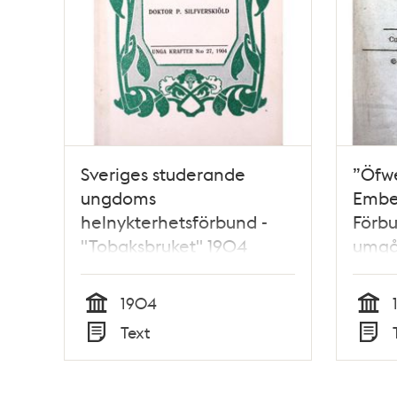
Sveriges studerande
”Öfwe
ungdoms
Embe
helnykterhetsförbund -
Förb
"Tobaksbruket" 1904
umgå
Tobak
ställ
1904
Tid
Tid
Text
Typ
Typ