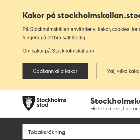
Kakor på stockholmskallan
.st
På Stockholmskällan använder vi kakor, cookies, för a
fungera på ett bra sätt för dig.
Om kakor på Stockholmskällan
Godkänn alla kakor
Välj vilka kak
Till
Till
Stockholmsk
navigationen
huvudinnehållet
Historia i ord, ljud oc
Sök
Fritextsök