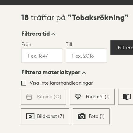
18
Tobaksrökning
träffar på
Sökresultat
Filtrera tid
Från
Till
Visningsläge
Filtrer
Filtrera materialtyper
Lista
Karta
Visa inte lärarhandledningar
Ritning
(
0
)
Föremål
(
1
)
Bildkonst
(
7
)
Foto
(
1
)