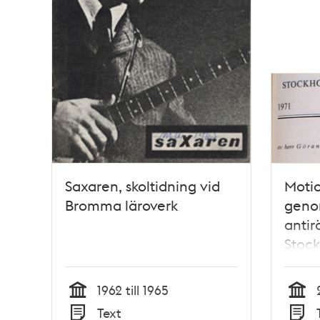
Saxaren, skoltidning vid
Moti
Bromma läroverk
geno
antir
Stock
Stads
1962 till 1965
Tid
Tid
Text