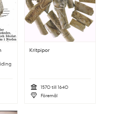
n
Kritpipor
iding
1570 till 1640
Tid
Föremål
Typ