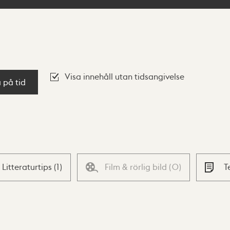
Visa innehåll utan tidsangivelse
a på tid
Litteraturtips
(
1
)
Film & rörlig bild
(
0
)
T