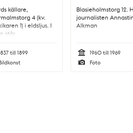
ds källare,
Blasieholmstorg 12. 
malmstorg 4 (kv.
journalisten Annasti
karen 1) i eldsljus. I
Alkman
n står
sfabrikören Erik
an.
1837 till 1899
1960 till 1969
Tid
Bildkonst
Foto
Typ