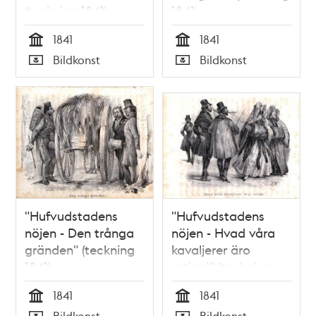
(teckning 1841)
1841)
1841
1841
Tid
Tid
Bildkonst
Bildkonst
Typ
Typ
"Hufvudstadens
"Hufvudstadens
nöjen - Den trånga
nöjen - Hvad våra
gränden" (teckning
kavaljerer äro
1841)
artige!" (teckning
1841)
1841
1841
Tid
Tid
Bildkonst
Bildkonst