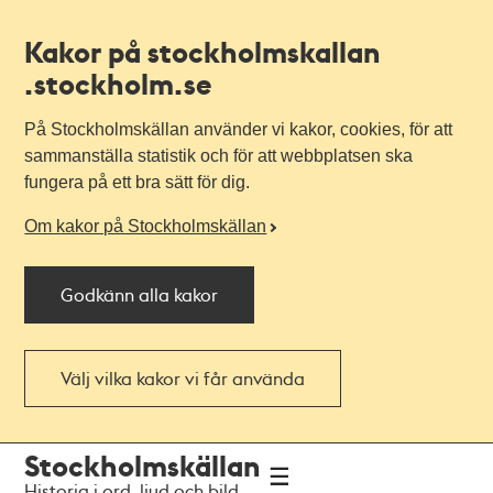
Kakor på stockholmskallan
.stockholm.se
På Stockholmskällan använder vi kakor, cookies, för att
sammanställa statistik och för att webbplatsen ska
fungera på ett bra sätt för dig.
Om kakor på Stockholmskällan
Godkänn alla kakor
Välj vilka kakor vi får använda
Till
Till
Stockholmskällan
navigationen
huvudinnehållet
Historia i ord, ljud och bild