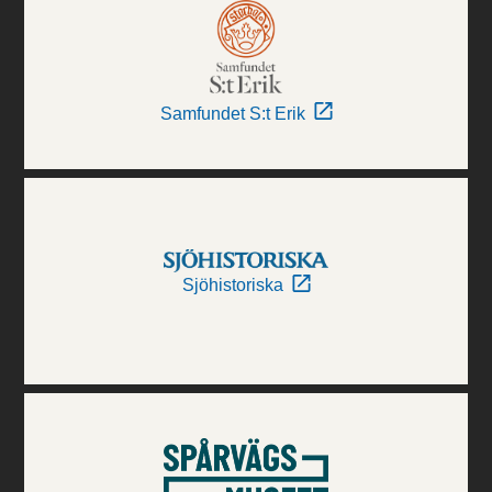
Samfundet S:t Erik
Sjöhistoriska