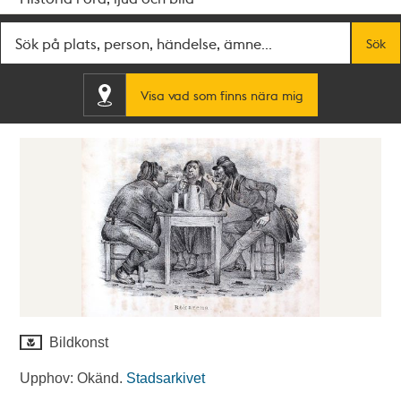
Fritextsök
Sök
Visa vad som finns nära mig
Bildkonst
Upphov: Okänd.
Stadsarkivet