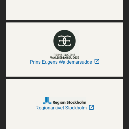
Prins Eugens Waldemarsudde
Regionarkivet Stockholm