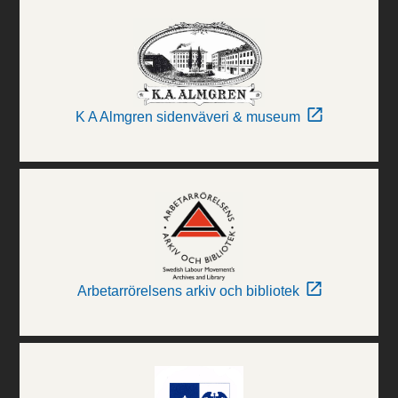
K A Almgren sidenväveri & museum
Arbetarrörelsens arkiv och bibliotek