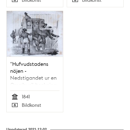
Typ
Typ
"Hufvudstadens
nöjen -
Nedstigandet ur en
Omnibus" (teckning
1841)
1841
Tid
Bildkonst
Typ
Uppdaterad
2021-12-02