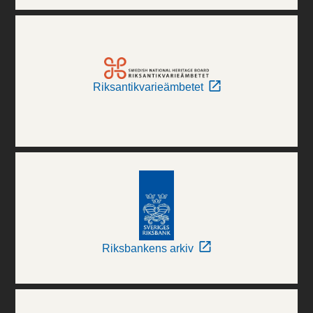
Riksantikvarieämbetet
Riksbankens arkiv