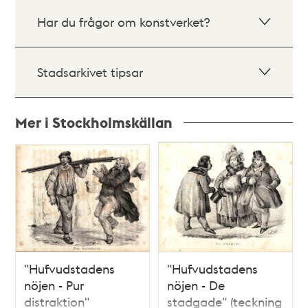
Har du frågor om konstverket?
Stadsarkivet tipsar
Mer i Stockholmskällan
Relaterade
poster
och
teman
"Hufvudstadens
"Hufvudstadens
nöjen - Pur
nöjen - De
distraktion"
stadgade" (teckning