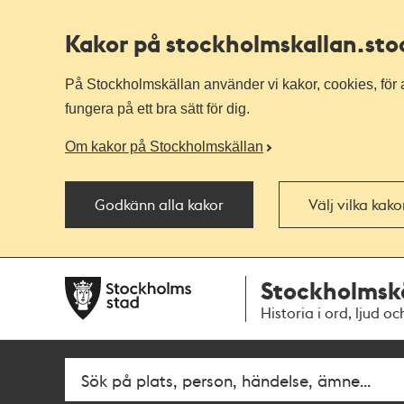
Kakor på stockholmskallan
.st
På Stockholmskällan använder vi kakor, cookies, för a
fungera på ett bra sätt för dig.
Om kakor på Stockholmskällan
Godkänn alla kakor
Välj vilka kak
Till
Till
Stockholmsk
navigationen
huvudinnehållet
Historia i ord, ljud oc
Fritextsök