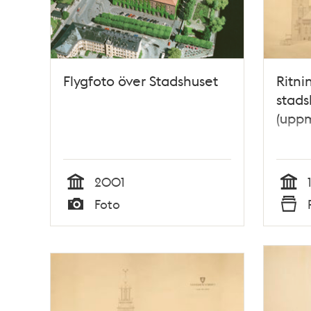
Flygfoto över Stadshuset
Ritni
stads
(uppm
2001
Tid
Tid
Foto
Typ
Typ