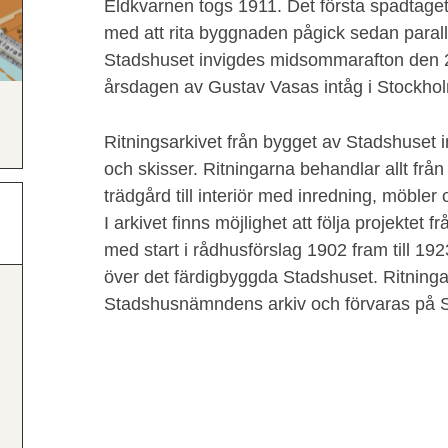
Eldkvarnen togs 1911. Det första spadtage
med att rita byggnaden pågick sedan paral
Stadshuset invigdes midsommarafton den 2
årsdagen av Gustav Vasas intåg i Stockho
Ritningsarkivet från bygget av Stadshuset i
och skisser. Ritningarna behandlar allt frå
trädgård till interiör med inredning, möbler
I arkivet finns möjlighet att följa projektet 
med start i rådhusförslag 1902 fram till 19
över det färdigbyggda Stadshuset. Ritninga
Stadshusnämndens arkiv och förvaras på S