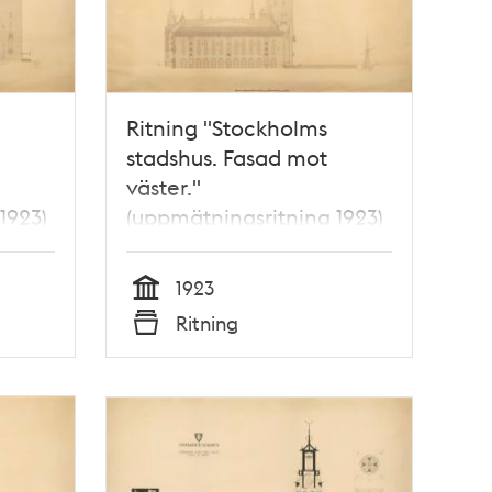
Ritning "Stockholms
stadshus. Fasad mot
väster."
1923)
(uppmätningsritning 1923)
1923
Tid
Ritning
Typ