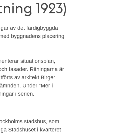
ning 1923)
ngar av det färdigbyggda
n med byggnadens placering
enterar situationsplan,
och fasader. Ritningarna är
förts av arkitekt Birger
ämnden. Under ”Mer i
ningar i serien.
Stockholms stadshus, som
ga Stadshuset i kvarteret