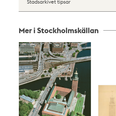
Stadsarkivet tipsar
Mer i Stockholmskällan
Relaterade
poster
och
teman