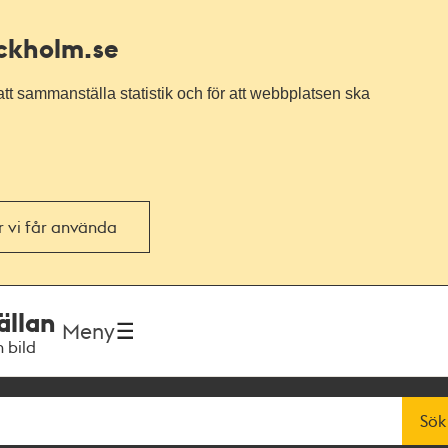
ockholm.se
tt sammanställa statistik och för att webbplatsen ska
or vi får använda
ällan
Meny
h bild
Sök