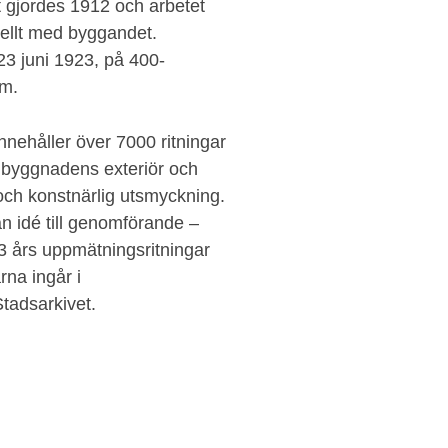
t gjordes 1912 och arbetet
lellt med byggandet.
3 juni 1923, på 400-
lm.
nnehåller över 7000 ritningar
n byggnadens exteriör och
 och konstnärlig utsmyckning.
från idé till genomförande –
23 års uppmätningsritningar
rna ingår i
tadsarkivet.