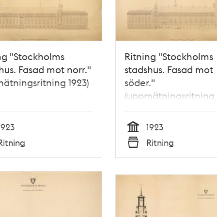
ng "Stockholms
Ritning "Stockholms
hus. Fasad mot norr."
stadshus. Fasad mot
ätningsritning 1923)
söder."
(uppmätningsritning 
1923
1923
Tid
Ritning
Ritning
Typ