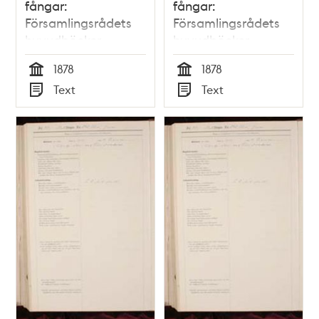
fångar:
fångar:
Församlingsrådets
Församlingsrådets
huvudböcker
huvudböcker
(biografiböcker),
(biografiböcker),
1878
1878
volym 1
volym 3
Tid
Tid
Text
Text
Typ
Typ