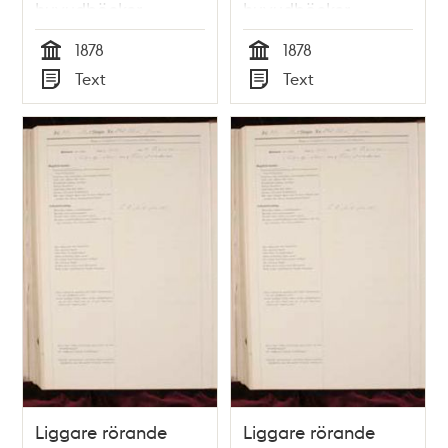
huvudböcker
huvudböcker
(biografiböcker),
(biografiböcker),
1878
1878
volym 2
volym 5
Tid
Tid
Text
Text
Typ
Typ
Liggare rörande
Liggare rörande