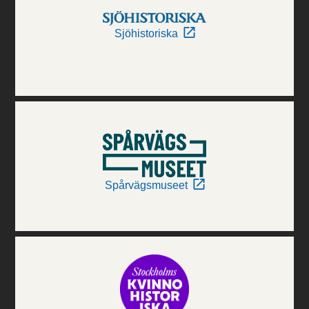
Sjöhistoriska
Spårvägsmuseet