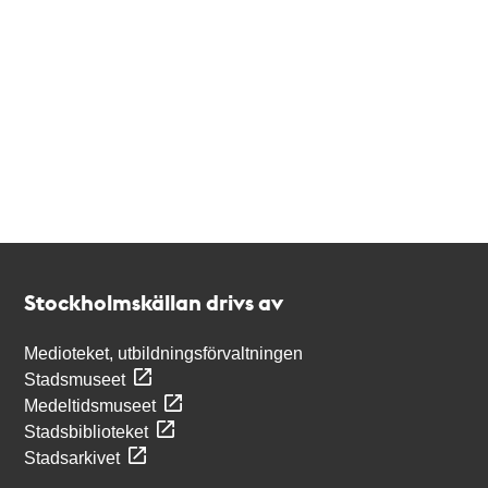
Kontakt
Stockholmskällan
Stockholmskällan drivs av
Medioteket, utbildningsförvaltningen
Stadsmuseet
Medeltidsmuseet
Stadsbiblioteket
Stadsarkivet