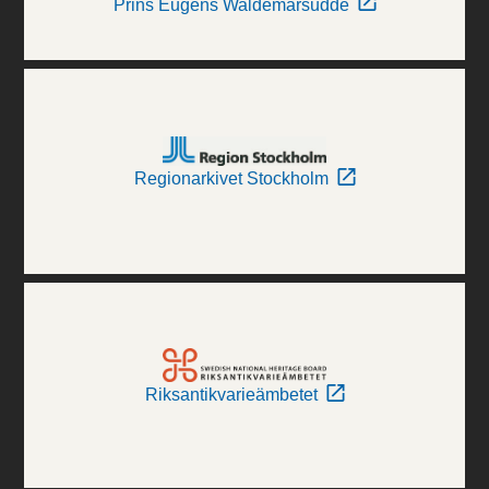
Prins Eugens Waldemarsudde
Regionarkivet Stockholm
Riksantikvarieämbetet