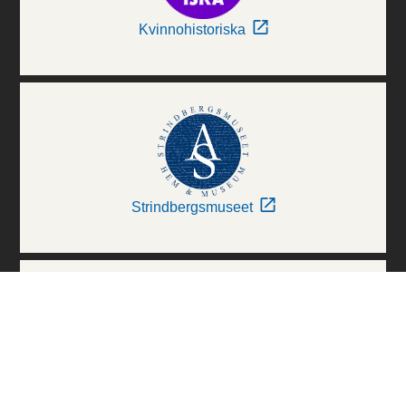
Kvinnohistoriska
Strindbergsmuseet
Thielska Galleriet