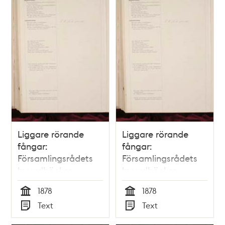
Liggare rörande
Liggare rörande
fångar:
fångar:
Församlingsrådets
Församlingsrådets
huvudböcker
huvudböcker
(biografiböcker),
(biografiböcker),
1878
1878
volym 19
volym 18
Tid
Tid
Text
Text
Typ
Typ