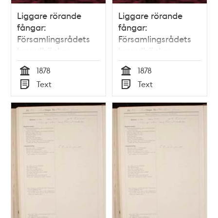
Liggare rörande
Liggare rörande
fångar:
fångar:
Församlingsrådets
Församlingsrådets
huvudböcker
huvudböcker
(biografiböcker),
(biografiböcker),
1878
1878
volym 13
volym 16
Tid
Tid
Text
Text
Typ
Typ