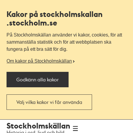
Kakor på stockholmskallan
.stockholm.se
På Stockholmskällan använder vi kakor, cookies, för att
sammanställa statistik och för att webbplatsen ska
fungera på ett bra sätt för dig.
Om kakor på Stockholmskällan
Godkänn alla kakor
Välj vilka kakor vi får använda
Till
Till
Stockholmskällan
navigationen
huvudinnehållet
Historia i ord, ljud och bild