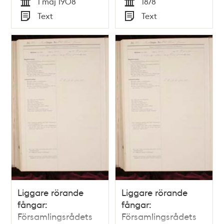
1 maj 1908
1878
volym 4
Tid
Tid
Text
Text
Typ
Typ
Liggare rörande
Liggare rörande
fångar:
fångar:
Församlingsrådets
Församlingsrådets