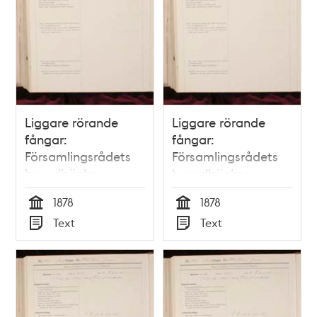
Liggare rörande
Liggare rörande
fångar:
fångar:
Församlingsrådets
Församlingsrådets
huvudböcker
huvudböcker
(biografiböcker),
(biografiböcker),
1878
1878
volym 10
volym 12
Tid
Tid
Text
Text
Typ
Typ