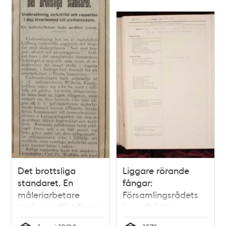
Det brottsliga
Liggare rörande
standaret. En
fångar:
måleriarbetare
Församlingsrådets
hade medfört fanan
huvudböcker
- pressklipp 1908
(biografiböcker),