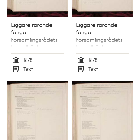
Liggare rörande
Liggare rörande
fångar:
fångar:
Församlingsrådets
Församlingsrådets
huvudböcker
huvudböcker
(biografiböcker),
(biografiböcker),
1878
1878
volym 14
volym 15
Tid
Tid
Text
Text
Typ
Typ