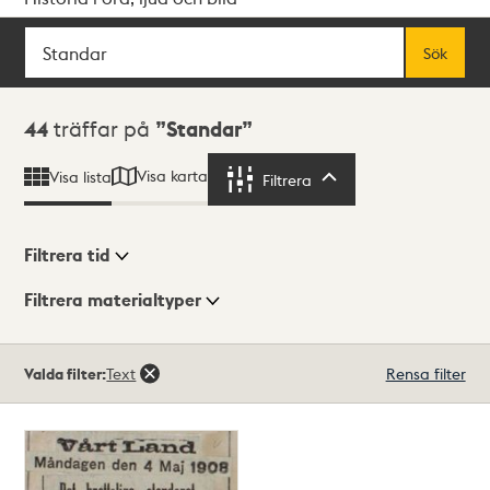
Sök
Fritextsök
Sök
Sökresultat
44
träffar på
Standar
Visa karta
Visa lista
Filtrera
Filtrera
Filtrera tid
Filtrera materialtyper
Visningsläge
Totalt
Valda filter:
Text
Rensa filter
44
träffar
Lista
Karta