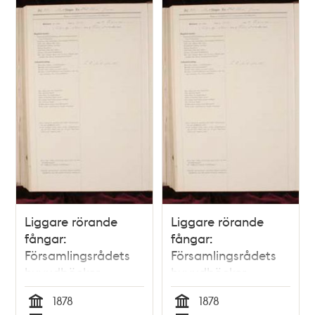
Liggare rörande
Liggare rörande
fångar:
fångar:
Församlingsrådets
Församlingsrådets
huvudböcker
huvudböcker
(biografiböcker),
(biografiböcker),
1878
1878
volym 6
volym 8