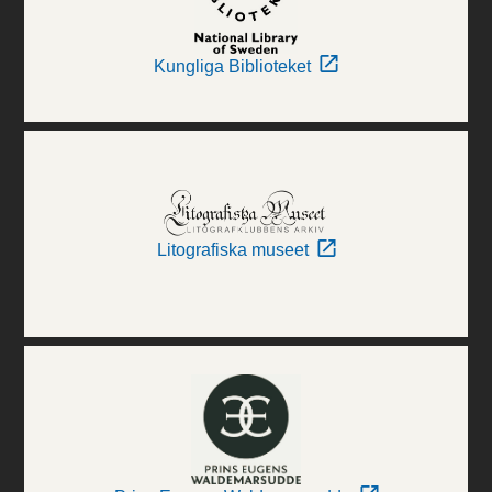
Kungliga Biblioteket
Litografiska museet