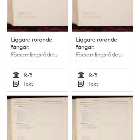
Liggare rörande
Liggare rörande
fångar:
fångar:
Församlingsrådets
Församlingsrådets
huvudböcker
huvudböcker
(biografiböcker),
(biografiböcker),
1878
1878
volym 9
volym 20
Tid
Tid
Text
Text
Typ
Typ