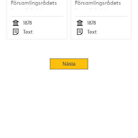
Församlingsrådets
Församlingsrådets
huvudböcker
huvudböcker
(biografiböcker),
(biografiböcker),
1878
1878
volym 27
volym 29
Tid
Tid
Text
Text
Typ
Typ
Nästa