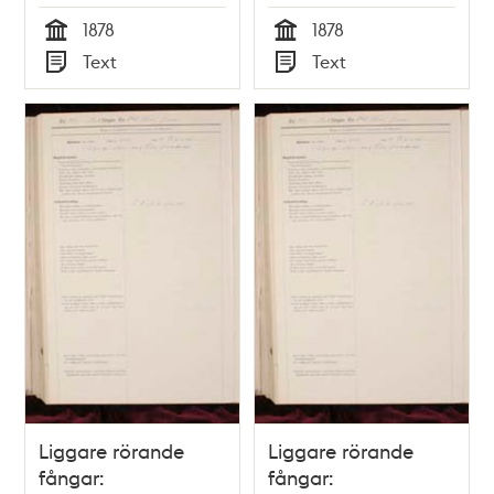
(biografiböcker),
(biografiböcker),
1878
1878
volym 21
volym 7
Tid
Tid
Text
Text
Typ
Typ
Liggare rörande
Liggare rörande
fångar:
fångar: