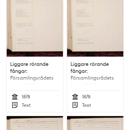
Liggare rörande
Liggare rörande
fångar:
fångar:
Församlingsrådets
Församlingsrådets
huvudböcker
huvudböcker
(biografiböcker),
(biografiböcker),
1878
1878
volym 11
volym 17
Tid
Tid
Text
Text
Typ
Typ