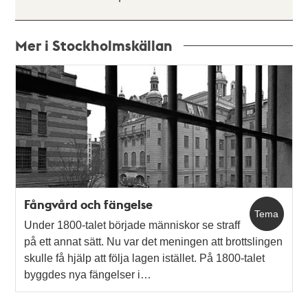
Mer i Stockholmskällan
Relaterade
poster
och
teman
Fångvård och fängelse
Tema
Under 1800-talet började människor se straff
på ett annat sätt. Nu var det meningen att brottslingen
skulle få hjälp att följa lagen istället. På 1800-talet
byggdes nya fängelser i…