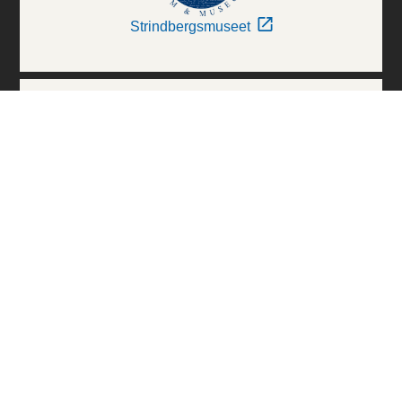
Strindbergsmuseet
Thielska Galleriet
Världskulturmuseerna