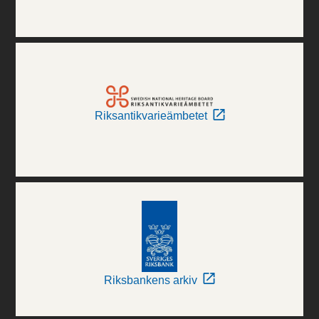
Riksantikvarieämbetet
Riksbankens arkiv