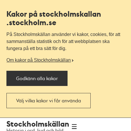
Kakor på stockholmskallan
.stockholm.se
På Stockholmskällan använder vi kakor, cookies, för att
sammanställa statistik och för att webbplatsen ska
fungera på ett bra sätt för dig.
Om kakor på Stockholmskällan
Godkänn alla kakor
Välj vilka kakor vi får använda
Till
Till
Stockholmskällan
navigationen
huvudinnehållet
Historia i ord, ljud och bild