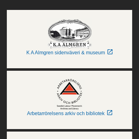
K A Almgren sidenväveri & museum
Arbetarrörelsens arkiv och bibliotek