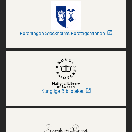
Föreningen Stockholms Företagsminnen
Kungliga Biblioteket