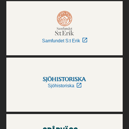
Samfundet S:t Erik
Sjöhistoriska