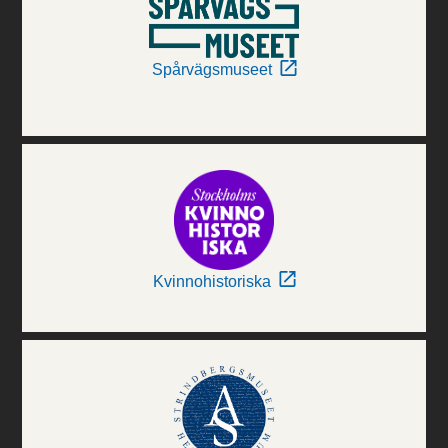
Spårvägsmuseet
Kvinnohistoriska