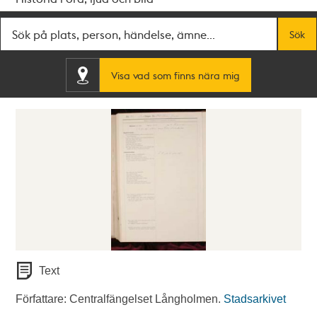
Fritextsök
Sök
Visa vad som finns nära mig
Text
Författare: Centralfängelset Långholmen.
Stadsarkivet