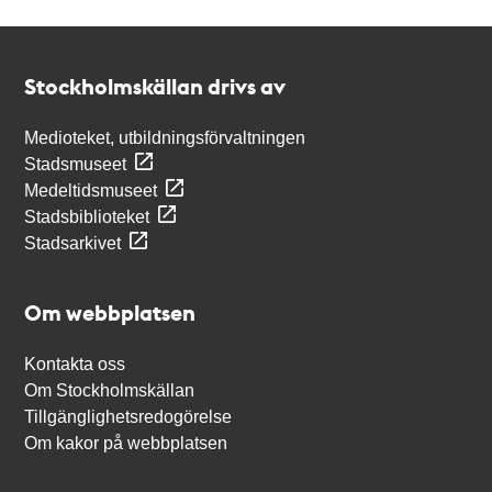
Kontakt
Stockholmskällan
Stockholmskällan drivs av
Medioteket, utbildningsförvaltningen
Stadsmuseet
Medeltidsmuseet
Stadsbiblioteket
Stadsarkivet
Om webbplatsen
Kontakta oss
Om Stockholmskällan
Tillgänglighetsredogörelse
Om kakor på webbplatsen