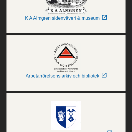
K A Almgren sidenväveri & museum
Arbetarrörelsens arkiv och bibliotek