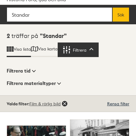
Sök
Fritextsök
Sök
Sökresultat
2
träffar på
Standar
Visa karta
Visa lista
Filtrera
Filtrera
Filtrera tid
Filtrera materialtyper
Visningsläge
Totalt
Valda filter:
Film & rörlig bild
Rensa filter
2
träffar
Lista
Karta