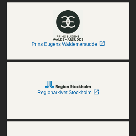
Prins Eugens Waldemarsudde
Regionarkivet Stockholm