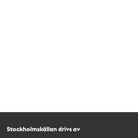
Kontakt
Stockholmskällan
Stockholmskällan drivs av