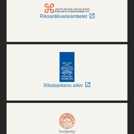
Riksantikvarieämbetet
Riksbankens arkiv