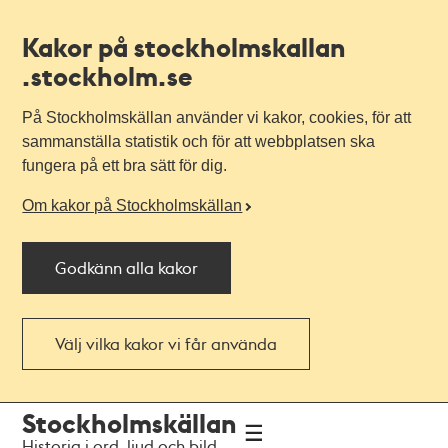
Kakor på stockholmskallan
.stockholm.se
På Stockholmskällan använder vi kakor, cookies, för att
sammanställa statistik och för att webbplatsen ska
fungera på ett bra sätt för dig.
Om kakor på Stockholmskällan
Godkänn alla kakor
Välj vilka kakor vi får använda
Till
Till
Stockholmskällan
navigationen
huvudinnehållet
Historia i ord, ljud och bild