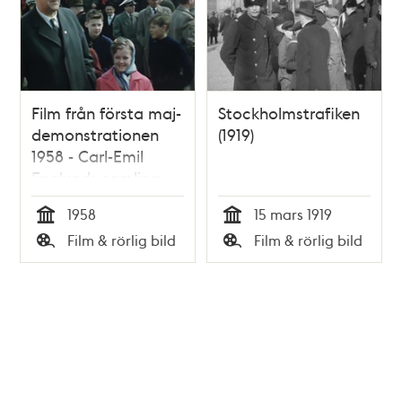
Film från första maj-
Stockholmstrafiken
demonstrationen
(1919)
1958 - Carl-Emil
Englunds samling
1958
15 mars 1919
Tid
Tid
Film & rörlig bild
Film & rörlig bild
Typ
Typ