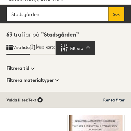
Sök
Fritextsök
Sök
Sökresultat
63
träffar på
Stadsgården
Visa karta
Visa lista
Filtrera
Filtrera
Filtrera tid
Filtrera materialtyper
Visningsläge
Totalt
Valda filter:
Text
Rensa filter
63
träffar
Lista
Karta