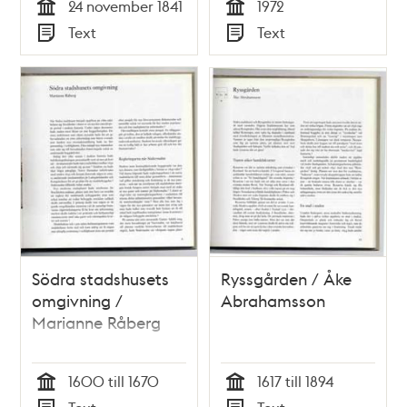
24 november 1841
1972
samt kanalen ut till
Tid
Tid
Text
Text
Carlbergsviken
Typ
Typ
numera blifvit
fullbordadt...Stockholm
den 24 november
1841.
Södra stadshusets
Ryssgården / Åke
omgivning /
Abrahamsson
Marianne Råberg
1600 till 1670
1617 till 1894
Tid
Tid