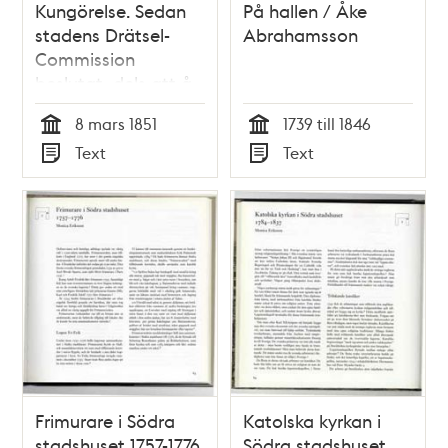
Kungörelse. Sedan
På hallen / Åke
stadens Drätsel-
Abrahamsson
Commission
beslutat, dels att å
det ställe emellan
8 mars 1851
1739 till 1846
Blå Slussen och Nya
Tid
Tid
Text
Text
Slussen, hvarest,
Typ
Typ
efter anvisning af
vederbörande
tillsyningsman,
afstjelpning...
Stockholm 8 mars
1851.
Frimurare i Södra
Katolska kyrkan i
stadshuset 1757-1776
Södra stadshuset