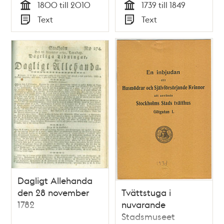
1800 till 2010
1739 till 1849
historia och arkiv
Tid
Tid
Text
Text
Typ
Typ
Dagligt Allehanda
den 28 november
Tvättstuga i
1782
nuvarande
Stadsmuseet