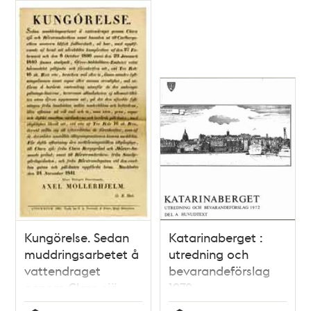
och annan
orenlighet å den
instängda och
under planering
vestra delen af
Stadsgårdshamnen...
Kungörelse. Sedan
Katarinaberget :
muddringsarbetet å
utredning och
vattendraget
bevarandeförslag
genom Clara sjö
1972
och Rörstrandsviken