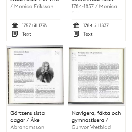
/ Monica Eriksson
1784-1837 / Monica
Eriksson
1757 till 1776
1784 till 1837
Tid
Tid
Text
Text
Typ
Typ
Görtzens sista
Navigera, fäkta och
dagar / Åke
gymnastisera /
Abrahamsson
Gunvor Vretblad