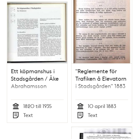
Ett köpmanshus i
"Reglemente för
Stadsgården / Åke
Trafiken å Elevatorn
Abrahamsson
i Stadsgården" 1883
1820 till 1935
10 april 1883
Tid
Tid
Text
Text
Typ
Typ