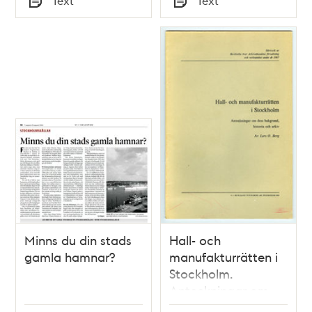
Text
Text
Typ
Typ
Minns du din stads
Hall- och
gamla hamnar?
manufakturrätten i
Stockholm.
Anteckningar om
dess bakgrund,