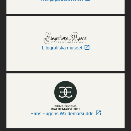
Litografiska museet
Prins Eugens Waldemarsudde