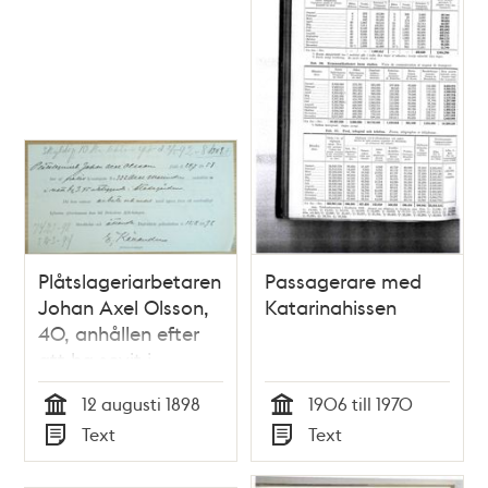
Plåtslageriarbetaren
Passagerare med
Johan Axel Olsson,
Katarinahissen
40, anhållen efter
att ha sovit i
Stadsgården 12
12 augusti 1898
1906 till 1970
augusti 1898 -
Tid
Tid
Text
Text
polismeddelande
Typ
Typ