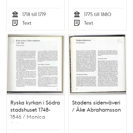
1718 till 1719
1775 till 1880
Tid
Tid
Text
Text
Typ
Typ
Ryska kyrkan i Södra
Stadens sidenväveri
stadshuset 1748-
/ Åke Abrahamsson
1846 / Monica
Eriksson