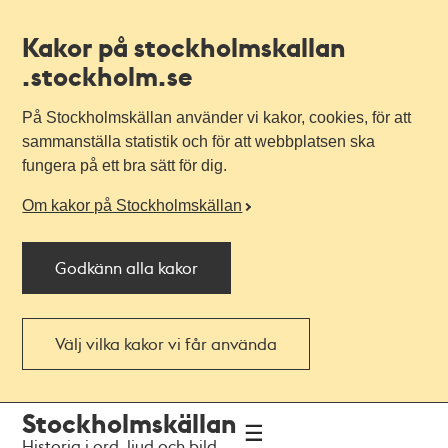
Kakor på stockholmskallan
.stockholm.se
På Stockholmskällan använder vi kakor, cookies, för att
sammanställa statistik och för att webbplatsen ska
fungera på ett bra sätt för dig.
Om kakor på Stockholmskällan
Godkänn alla kakor
Välj vilka kakor vi får använda
Till
Till
Stockholmskällan
navigationen
huvudinnehållet
Historia i ord, ljud och bild