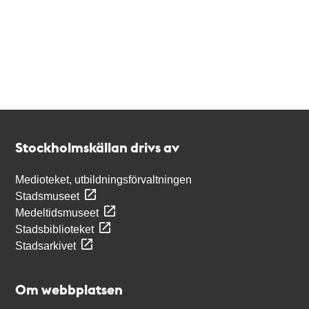
Kontakt
Stockholmskällan
Stockholmskällan drivs av
Medioteket, utbildningsförvaltningen
Stadsmuseet
Medeltidsmuseet
Stadsbiblioteket
Stadsarkivet
Om webbplatsen