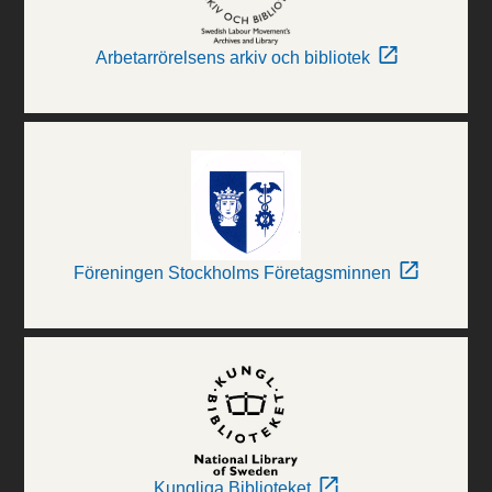
Arbetarrörelsens arkiv och bibliotek
Föreningen Stockholms Företagsminnen
Kungliga Biblioteket