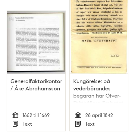
Generalfaktorikontoret
Kungörelse: på
/ Åke Abrahamsson
vederbörandes
begäran har Öfver-
Ståthållare-Embetet
funnit skäligt att,
1662 till 1669
28 april 1842
vid vite af tre r:dr 16
Tid
Tid
Text
Text
sk. b:co, förbjuda
Typ
Typ
utkastande af sopor