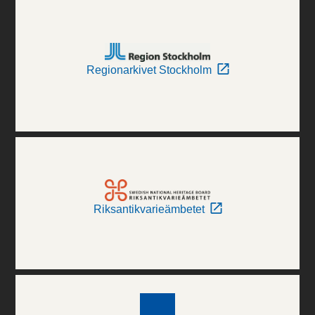
Regionarkivet Stockholm
Riksantikvarieämbetet