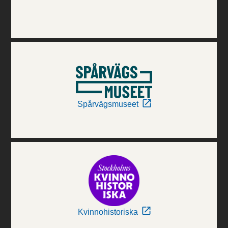
Spårvägsmuseet
Kvinnohistoriska