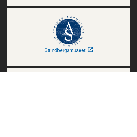
Strindbergsmuseet
Thielska Galleriet