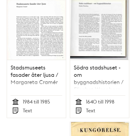
Stadsmuseets
Södra stadshuset -
fasader åter ljusa /
om
Margareta Cramér
byggnadshistorien /
Elisabet Wannberg
1984 till 1985
1640 till 1998
Tid
Tid
Text
Text
Typ
Typ