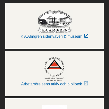
K A Almgren sidenväveri & museum
Arbetarrörelsens arkiv och bibliotek