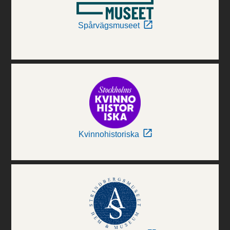
Spårvägsmuseet
Kvinnohistoriska