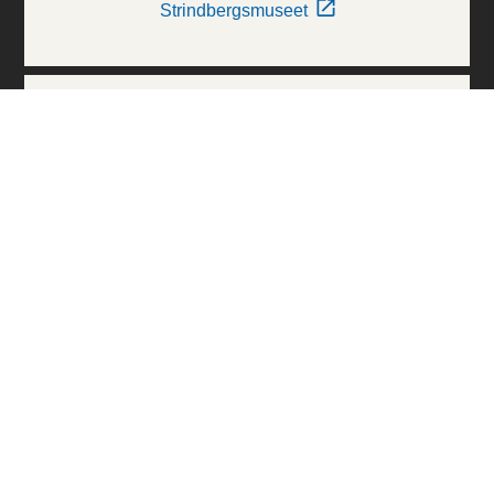
Strindbergsmuseet
Thielska Galleriet
Världskulturmuseerna