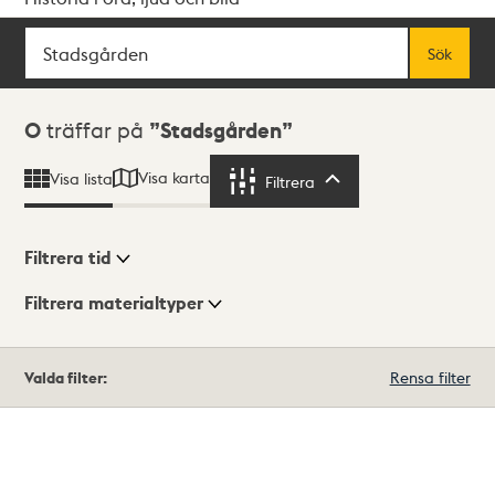
Sök
Fritextsök
Sök
Sökresultat
0
träffar på
Stadsgården
Visa karta
Visa lista
Filtrera
Filtrera
Filtrera tid
Filtrera materialtyper
Visningsläge
Totalt
Valda filter:
Rensa filter
0
träffar
Lista
Karta