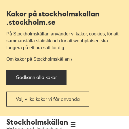
Kakor på stockholmskallan
.stockholm.se
På Stockholmskällan använder vi kakor, cookies, för att
sammanställa statistik och för att webbplatsen ska
fungera på ett bra sätt för dig.
Om kakor på Stockholmskällan
Godkänn alla kakor
Välj vilka kakor vi får använda
Till
Till
Stockholmskällan
navigationen
huvudinnehållet
Historia i ord, ljud och bild