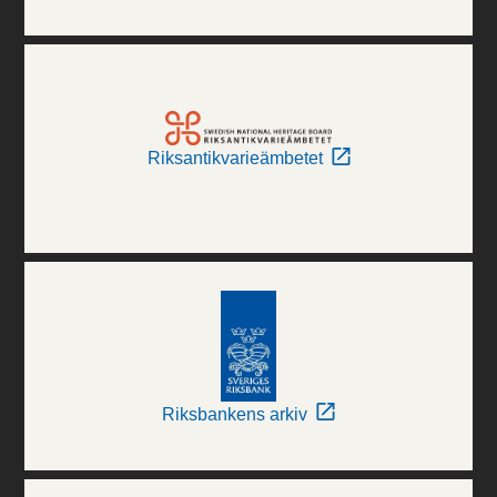
Riksantikvarieämbetet
Riksbankens arkiv