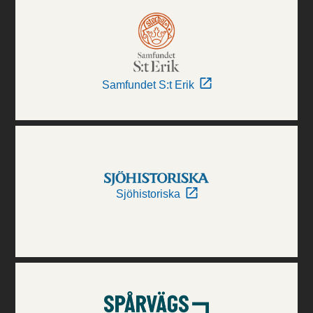
Samfundet S:t Erik
Sjöhistoriska