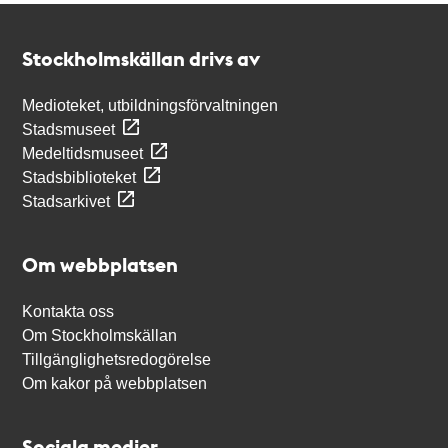
Kontakt
Stockholmskällan
Stockholmskällan drivs av
Medioteket, utbildningsförvaltningen
Stadsmuseet
Medeltidsmuseet
Stadsbiblioteket
Stadsarkivet
Om webbplatsen
Kontakta oss
Om Stockholmskällan
Tillgänglighetsredogörelse
Om kakor på webbplatsen
Sociala medier