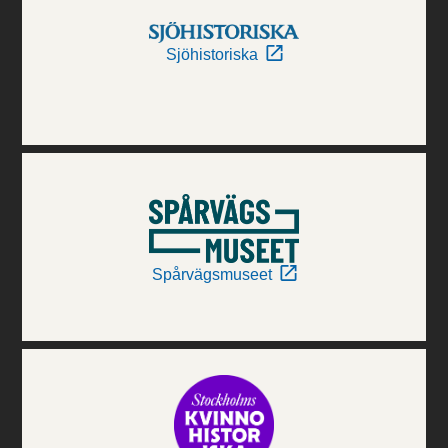
Sjöhistoriska
Spårvägsmuseet