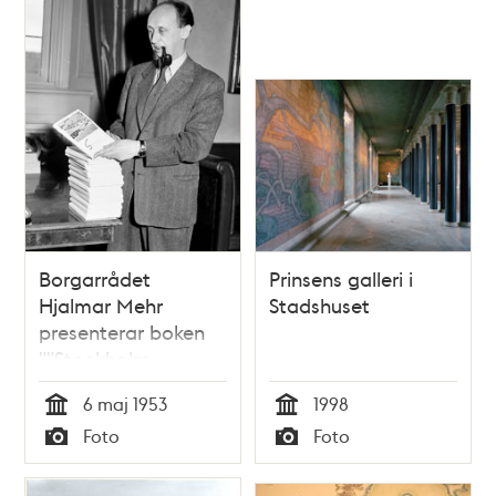
Borgarrådet
Prinsens galleri i
Hjalmar Mehr
Stadshuset
presenterar boken
""Stockholm -
Staden på
6 maj 1953
1998
vattnet"", en
Tid
Tid
Foto
Foto
redogörelse av
Typ
Typ
kommunalförvaltningen
om staden och