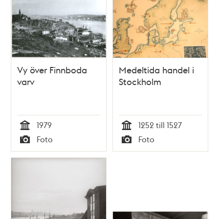
stockholmarnas liv
och förhållanden
Vy över Finnboda
Medeltida handel i
varv
Stockholm
1979
1252 till 1527
Tid
Tid
Foto
Foto
Typ
Typ