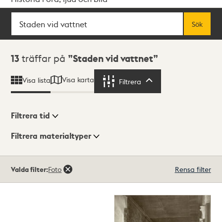
Sök
Fritextsök
Sök
Sökresultat
13
träffar på
Staden vid vattnet
Visa karta
Visa lista
Filtrera
Filtrera
Filtrera tid
Filtrera materialtyper
Visningsläge
Totalt
Valda filter:
Foto
Rensa filter
13
träffar
Lista
Karta