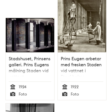
Stadshuset, Prinsens
Prins Eugen arbetar
galleri. Prins Eugens
med fresken Staden
målning Staden vid
vid vattnet i
vattnet
Stockholms
stadshus
1924
1922
Tid
Tid
Foto
Foto
Typ
Typ