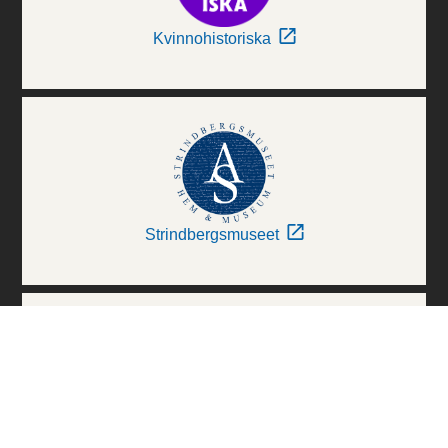
Kvinnohistoriska
Strindbergsmuseet
Thielska Galleriet