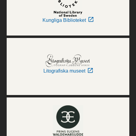
Kungliga Biblioteket
Litografiska museet