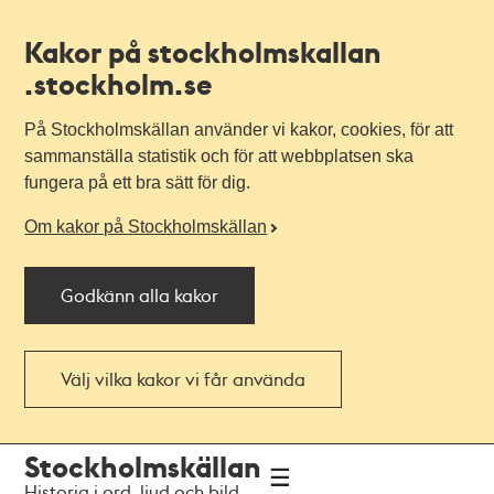
Kakor på stockholmskallan
.stockholm.se
På Stockholmskällan använder vi kakor, cookies, för att
sammanställa statistik och för att webbplatsen ska
fungera på ett bra sätt för dig.
Om kakor på Stockholmskällan
Godkänn alla kakor
Välj vilka kakor vi får använda
Till
Till
Stockholmskällan
navigationen
huvudinnehållet
Historia i ord, ljud och bild