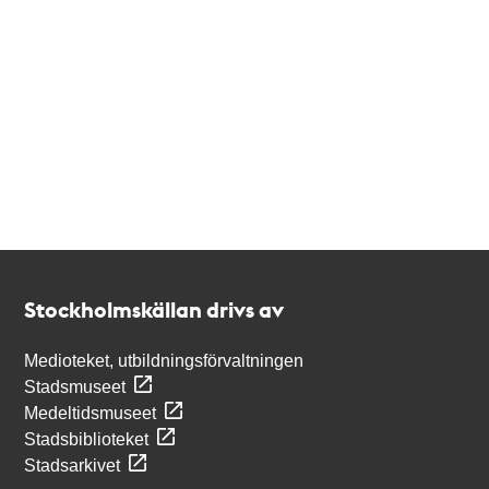
Kontakt
Stockholmskällan
Stockholmskällan drivs av
Medioteket, utbildningsförvaltningen
Stadsmuseet
Medeltidsmuseet
Stadsbiblioteket
Stadsarkivet