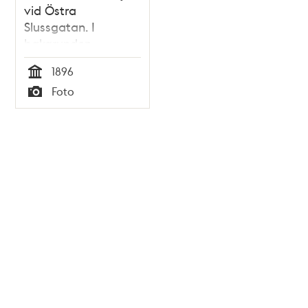
vid Östra
Slussgatan. I
bakgrunden
Slussplan.
1896
Tid
Foto
Typ