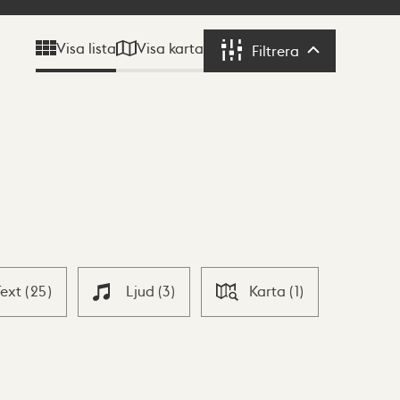
Visa karta
Visa lista
Filtrera
Filtrera
Text
(
25
)
Ljud
(
3
)
Karta
(
1
)