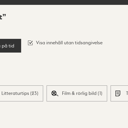
t
Visa innehåll utan tidsangivelse
a på tid
Litteraturtips
(
23
)
Film & rörlig bild
(
1
)