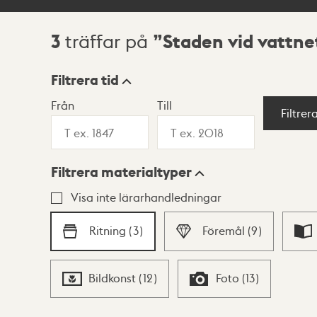
3
Staden vid vattne
träffar på
Sökresultat
Filtrera tid
Från
Till
Visningsläge
Filtrer
Filtrera materialtyper
Lista
Karta
Visa inte lärarhandledningar
Ritning
(
3
)
Föremål
(
9
)
Bildkonst
(
12
)
Foto
(
13
)