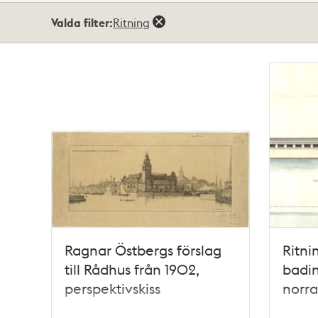
Totalt
Valda filter:
Ritning
3
träffar
Ragnar Östbergs förslag
Ritni
till Rådhus från 1902,
badin
perspektivskiss
norr