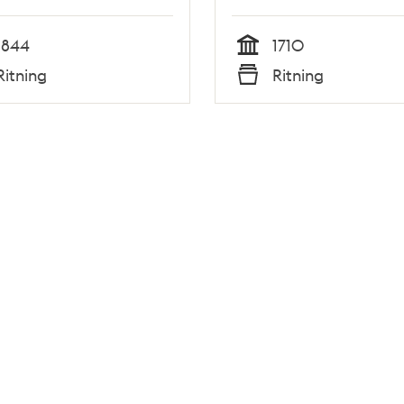
1844
1710
Tid
Ritning
Ritning
Typ