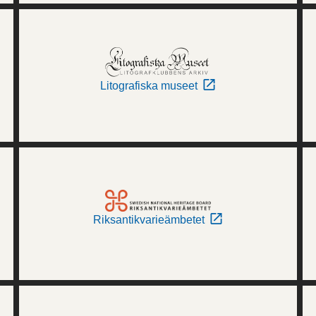
Litografiska museet
Riksantikvarieämbetet