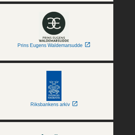
Prins Eugens Waldemarsudde
Riksbankens arkiv