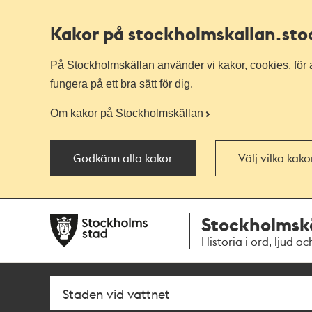
Kakor på stockholmskallan
.st
På Stockholmskällan använder vi kakor, cookies, för a
fungera på ett bra sätt för dig.
Om kakor på Stockholmskällan
Godkänn alla kakor
Välj vilka kak
Till
Till
Stockholmsk
navigationen
huvudinnehållet
Historia i ord, ljud oc
Sök
Fritextsök