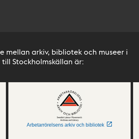
 mellan arkiv, bibliotek och museer i
till Stockholmskällan är:
Arbetarrörelsens arkiv och bibliotek