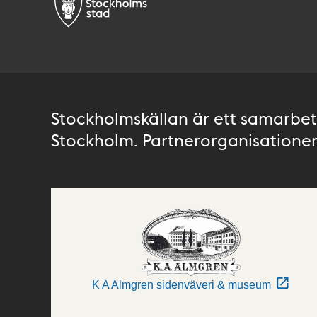
Stockholmskällan är ett samarbete
Stockholm. Partnerorganisationer 
K A Almgren sidenväveri & museum