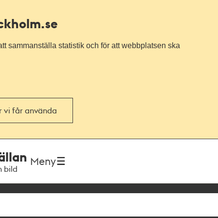
ockholm.se
tt sammanställa statistik och för att webbplatsen ska
or vi får använda
ällan
Meny
h bild