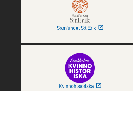
Samfundet S:t Erik
Kvinnohistoriska