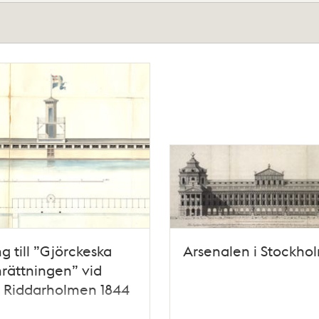
ng till ”Gjörckeska
Arsenalen i Stockho
rättningen” vid
a Riddarholmen 1844