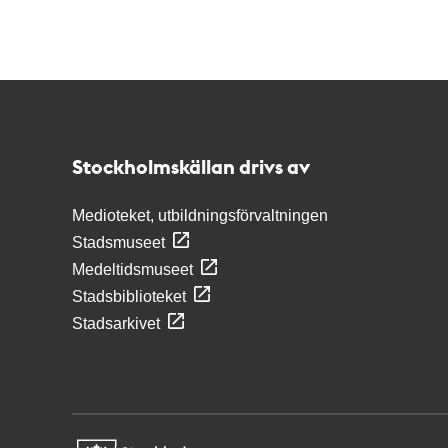
Kontakt
Stockholmskällan
Stockholmskällan drivs av
Medioteket, utbildningsförvaltningen
Stadsmuseet
Medeltidsmuseet
Stadsbiblioteket
Stadsarkivet