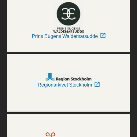
Prins Eugens Waldemarsudde
Regionarkivet Stockholm