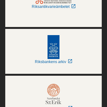
Riksantikvarieämbetet
Riksbankens arkiv