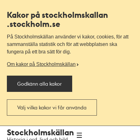
Kakor på stockholmskallan
.stockholm.se
På Stockholmskällan använder vi kakor, cookies, för att
sammanställa statistik och för att webbplatsen ska
fungera på ett bra sätt för dig.
Om kakor på Stockholmskällan
Godkänn alla kakor
Välj vilka kakor vi får använda
Till
Till
Stockholmskällan
navigationen
huvudinnehållet
Historia i ord, ljud och bild