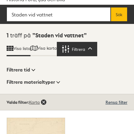
Sök
Fritextsök
Sök
Sökresultat
1
träff på
Staden vid vattnet
Visa karta
Visa lista
Filtrera
Filtrera
Filtrera tid
Filtrera materialtyper
Visningsläge
Totalt
Valda filter:
Karta
Rensa filter
1
träffar
Lista
Karta