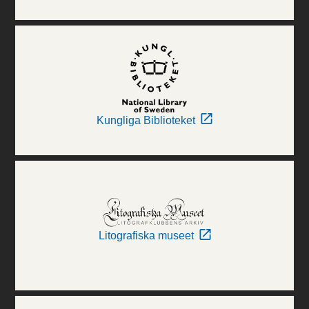
Kungliga Biblioteket
Litografiska museet