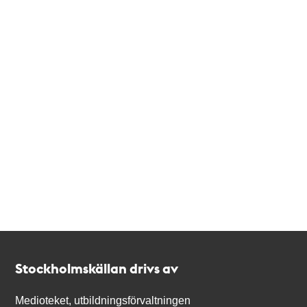
Kontakt
Stockholmskällan
Stockholmskällan drivs av
Medioteket, utbildningsförvaltningen