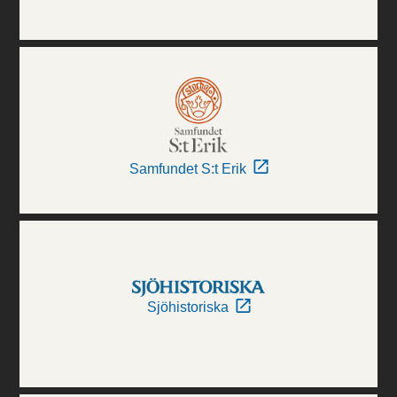
Samfundet S:t Erik
Sjöhistoriska