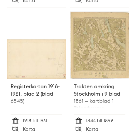
Karta
Karta
Typ
Typ
Registerkartan 1918-
Trakten omkring
1921, blad 2 (blad
Stockholm i 9 blad
6545)
1861 – kartblad 1
”Nordvestra
bladet”, översett
1918 till 1931
1844 till 1892
1892
Tid
Tid
Karta
Karta
Typ
Typ