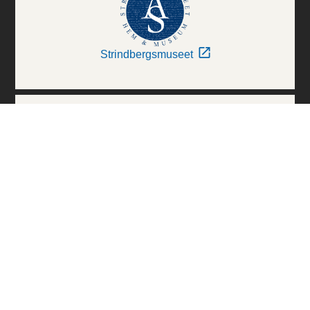
Strindbergsmuseet
Thielska Galleriet
Världskulturmuseerna