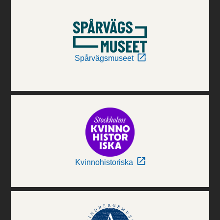
Spårvägsmuseet
Kvinnohistoriska