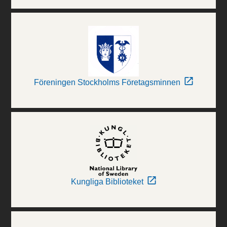
Föreningen Stockholms Företagsminnen
Kungliga Biblioteket