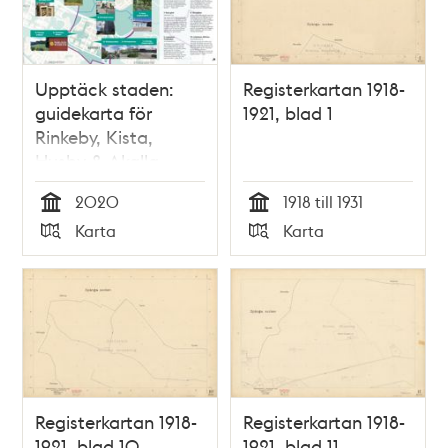
Upptäck staden:
Registerkartan 1918-
guidekarta för
1921, blad 1
Rinkeby, Kista,
Husby & Akalla
2020
1918 till 1931
Tid
Tid
Karta
Karta
Typ
Typ
Registerkartan 1918-
Registerkartan 1918-
1921, blad 10
1921, blad 11