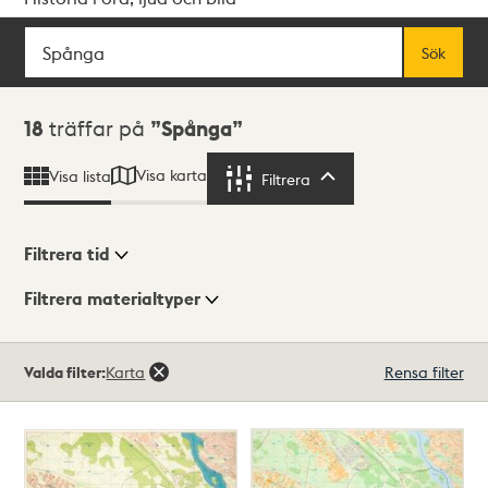
Sök
Fritextsök
Sök
Sökresultat
18
träffar på
Spånga
Visa karta
Visa lista
Filtrera
Filtrera
Filtrera tid
Filtrera materialtyper
Visningsläge
Totalt
Valda filter:
Karta
Rensa filter
18
träffar
Lista
Karta