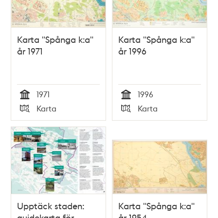
Karta "Spånga k:a"
Karta "Spånga k:a"
år 1971
år 1996
1971
1996
Tid
Tid
Karta
Karta
Typ
Typ
Upptäck staden:
Karta "Spånga k:a"
guidekarta för
år 1954