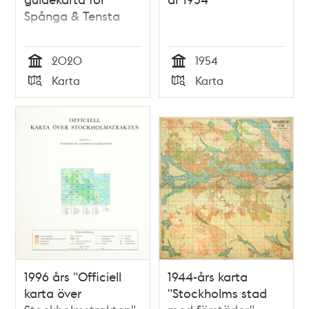
Spånga & Tensta
2020
1954
Tid
Tid
Karta
Karta
Typ
Typ
1996 års "Officiell
1944-års karta
karta över
"Stockholms stad