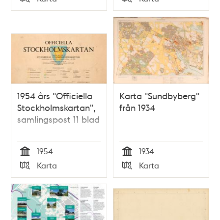
Typ
Typ
1954 års "Officiella
Karta "Sundbyberg"
Stockholmskartan",
från 1934
samlingspost 11 blad
1954
1934
Tid
Tid
Karta
Karta
Typ
Typ