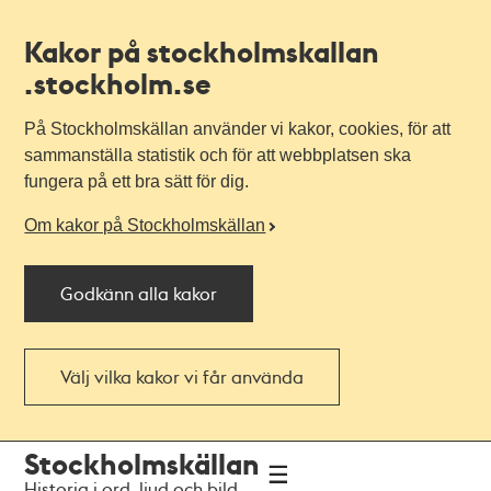
Kakor på stockholmskallan
.stockholm.se
På Stockholmskällan använder vi kakor, cookies, för att
sammanställa statistik och för att webbplatsen ska
fungera på ett bra sätt för dig.
Om kakor på Stockholmskällan
Godkänn alla kakor
Välj vilka kakor vi får använda
Till
Till
Stockholmskällan
navigationen
huvudinnehållet
Historia i ord, ljud och bild