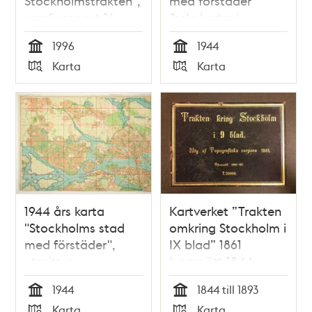
Stockholmstrakten",
med förstäder"
samlingspost 16
(hela kartan)
blad
1996
1944
Tid
Tid
Karta
Karta
Typ
Typ
1944 års karta
Kartverket ”Trakten
"Stockholms stad
omkring Stockholm i
med förstäder",
IX blad” 1861
utsnitt a
(uppmätt 1844-
1850, översedd 1891-
1944
1844 till 1893
1893)
Tid
Tid
Karta
Karta