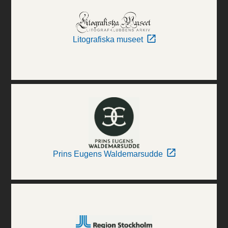
Litografiska museet
Prins Eugens Waldemarsudde