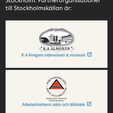
till Stockholmskällan är:
K A Almgren sidenväveri & museum
Arbetarrörelsens arkiv och bibliotek