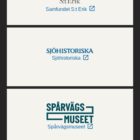
Samfundet S:t Erik
Sjöhistoriska
Spårvägsmuseet