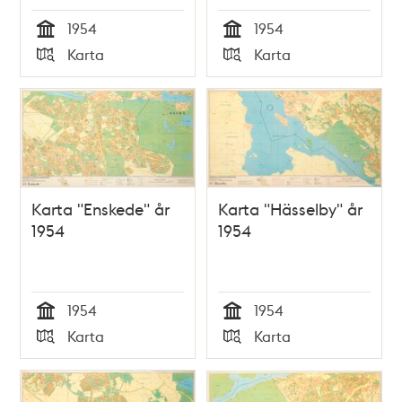
1954
1954
Tid
Tid
Karta
Karta
Typ
Typ
Karta "Enskede" år
Karta "Hässelby" år
1954
1954
1954
1954
Tid
Tid
Karta
Karta
Typ
Typ