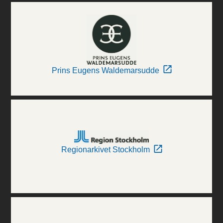
Prins Eugens Waldemarsudde
Regionarkivet Stockholm