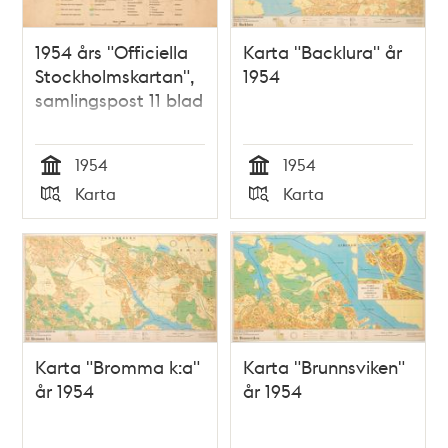
teman
1954 års "Officiella
Karta "Backlura" år
Stockholmskartan",
1954
samlingspost 11 blad
1954
1954
Tid
Tid
Karta
Karta
Typ
Typ
Karta "Bromma k:a"
Karta "Brunnsviken"
år 1954
år 1954