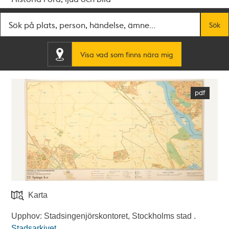
Fritextsök
Sök
Visa vad som finns nära mig
Karta
Upphov: Stadsingenjörskontoret, Stockholms stad .
Stadsarkivet