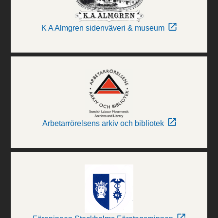
K A Almgren sidenväveri & museum
Arbetarrörelsens arkiv och bibliotek