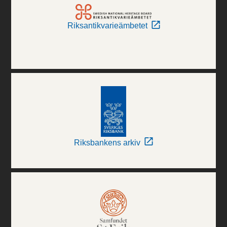
Riksantikvarieämbetet
Riksbankens arkiv