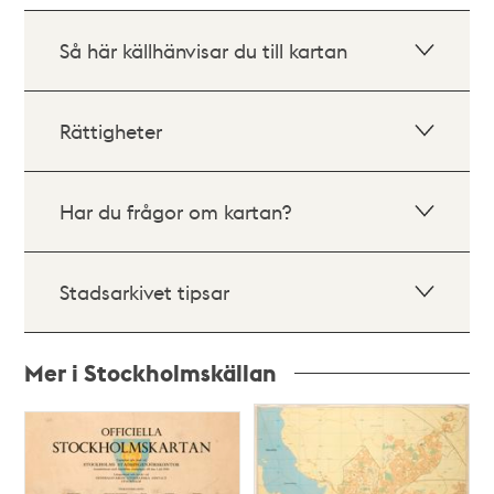
Så här källhänvisar du till kartan
Rättigheter
Har du frågor om kartan?
Stadsarkivet tipsar
Mer i Stockholmskällan
Relaterade
poster
och