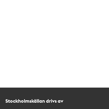
Kontakt
Stockholmskällan
Stockholmskällan drivs av