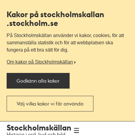
Kakor på stockholmskallan
.stockholm.se
På Stockholmskällan använder vi kakor, cookies, för att
sammanställa statistik och för att webbplatsen ska
fungera på ett bra sätt för dig.
Om kakor på Stockholmskällan
Godkänn alla kakor
Välj vilka kakor vi får använda
Till
Till
Stockholmskällan
navigationen
huvudinnehållet
Historia i ord, ljud och bild