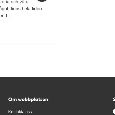
storia och våra
ågot, finns hela tiden
er, f…
Om webbplatsen
Kontakta oss