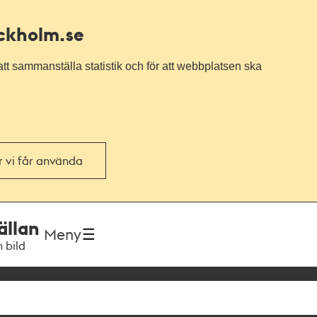
ockholm.se
tt sammanställa statistik och för att webbplatsen ska
or vi får använda
ällan
Meny
h bild