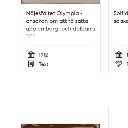
Nöjesfältet Olympia -
Solfj
ansökan om att få sätta
solsk
upp en berg- och dalbana
1912
1912
Tid
Tid
Text
Typ
Typ