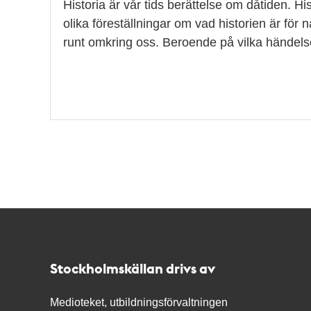
Historia är vår tids berättelse om dåtiden. Hi
olika föreställningar om vad historien är för n
runt omkring oss. Beroende på vilka händels
Kontakt
Stockholmskällan
Stockholmskällan drivs av
Medioteket, utbildningsförvaltningen