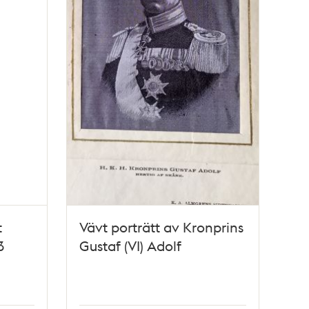
t
Vävt porträtt av Kronprins
3
Gustaf (VI) Adolf