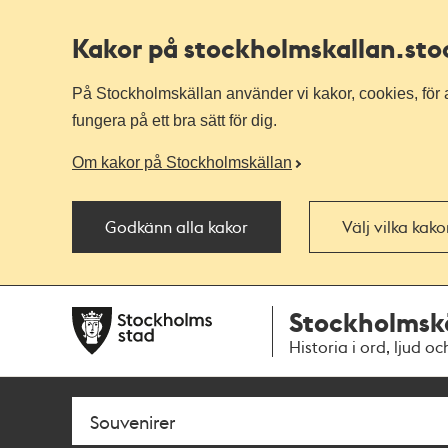
Kakor på stockholmskallan
.st
På Stockholmskällan använder vi kakor, cookies, för a
fungera på ett bra sätt för dig.
Om kakor på Stockholmskällan
Godkänn alla kakor
Välj vilka kak
Till
Till
Stockholmsk
navigationen
huvudinnehållet
Historia i ord, ljud oc
Sök
Fritextsök