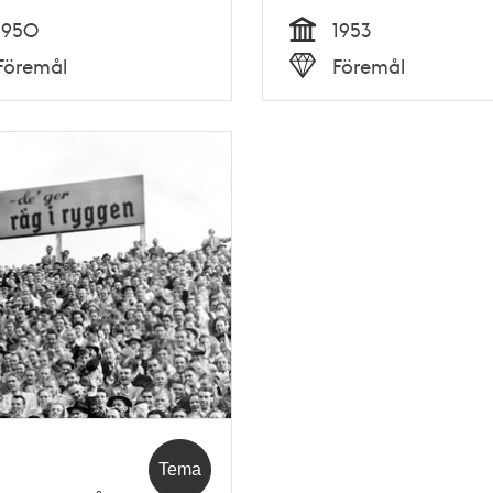
1950
1953
Tid
Föremål
Föremål
Typ
Tema