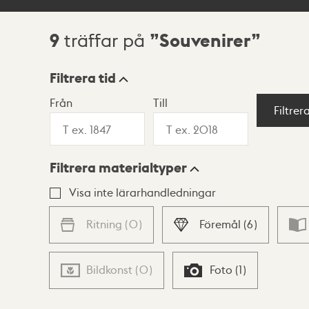
9
Souvenirer
träffar på
Sökresultat
Filtrera tid
Från
Till
Visningsläge
Filtrer
Filtrera materialtyper
Lista
Karta
Visa inte lärarhandledningar
Ritning
(
0
)
Föremål
(
6
)
Bildkonst
(
0
)
Foto
(
1
)