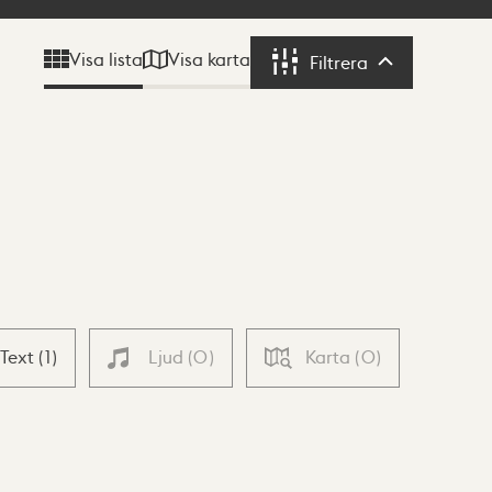
Visa karta
Visa lista
Filtrera
Filtrera
Text
(
1
)
Ljud
(
0
)
Karta
(
0
)