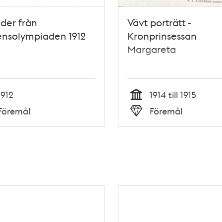
äder från
Vävt porträtt -
ensolympiaden 1912
Kronprinsessan
Margareta
1912
1914 till 1915
Tid
Föremål
Föremål
Typ