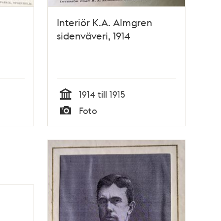
Interiör K.A. Almgren
sidenväveri, 1914
1914 till 1915
Tid
Foto
Typ