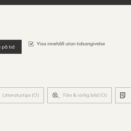
Visa innehåll utan tidsangivelse
a på tid
Litteraturtips
(
0
)
Film & rörlig bild
(
0
)