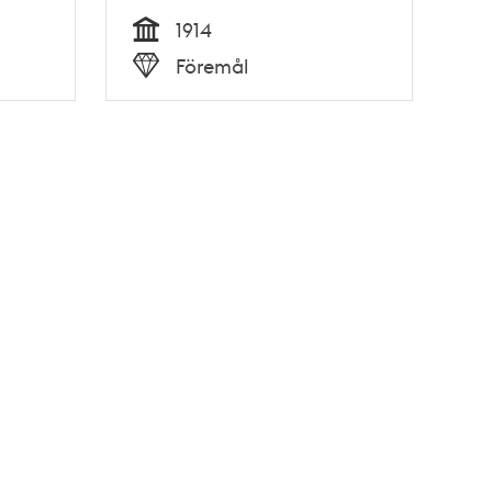
1914
Tid
Föremål
Typ