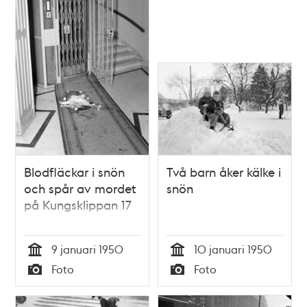
Blodfläckar i snön
Två barn åker kälke i
och spår av mordet
snön
på Kungsklippan 17
9 januari 1950
10 januari 1950
Tid
Tid
Foto
Foto
Typ
Typ