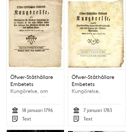
Öfwer-Ståthållare
Öfwer-Ståthållare
Embetets
Embetets
Kungörelse, om
Kungörelse,
skyldigheten för
angående den
stadens innewånare
öfwerflödiga snöns
18 januari 1796
7 januari 1783
inom broarne, at
skottande och
Tid
Tid
Text
Text
wid wisza tilfällen
bortförande från
Typ
Typ
sjelfwe låta
gatorne här i