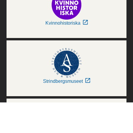
Kvinnohistoriska
Strindbergsmuseet