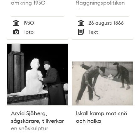
omkring 1930
flaggningspolitiken
vid
Expositionspalatset
1930
26 augusti 1866
på
Tid
Tid
Foto
Text
Stockholmsutställningen
Typ
Typ
1866. Satirisk dialog i
Söndags-Nisse –
Illustreradt
Veckoblad för
Skämt, Humor och
Satir, nr 35, den 26
augusti 1866
Arvid Sjöberg,
Iskall kamp mot snö
sågskärare, tillverkar
och halka
en snöskulptur