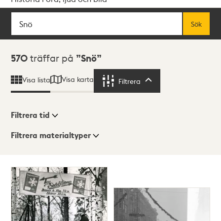
Sök
Fritextsök
Sök
Sökresultat
570
träffar på
Snö
Visa karta
Visa lista
Filtrera
Filtrera
Filtrera tid
Filtrera materialtyper
Visningsläge
Totalt
570
träffar
Lista
Karta