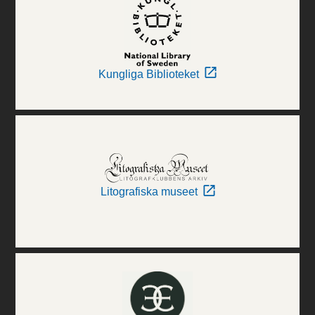
Kungliga Biblioteket
Litografiska museet