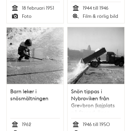
18 februari 1951
1944 till 1946
Tid
Tid
Foto
Film & rörlig bild
Typ
Typ
Barn leker i
Snön tippas i
snösmältningen
Nybroviken från
Grevbron (kajplats
på Strandvägen
mittför Grevgatan)
1962
1946 till 1950
Tid
Tid