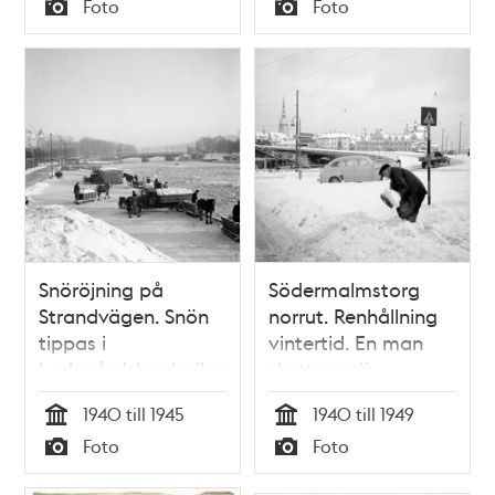
Foto
Foto
Typ
Typ
Snöröjning på
Södermalmstorg
Strandvägen. Snön
norrut. Renhållning
tippas i
vintertid. En man
Ladugårdslandsviken
skottar snö
från kajkanten.
1940 till 1945
1940 till 1949
Djurgårdsbron i
Tid
Tid
Foto
Foto
fonden
Typ
Typ