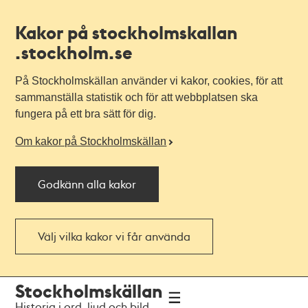
Kakor på stockholmskallan
.stockholm.se
På Stockholmskällan använder vi kakor, cookies, för att
sammanställa statistik och för att webbplatsen ska
fungera på ett bra sätt för dig.
Om kakor på Stockholmskällan
Godkänn alla kakor
Välj vilka kakor vi får använda
Till
Till
Stockholmskällan
navigationen
huvudinnehållet
Historia i ord, ljud och bild