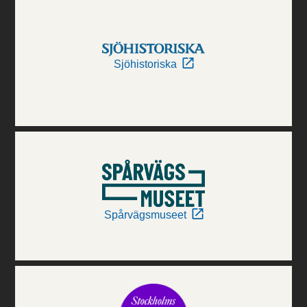
Sjöhistoriska
Spårvägsmuseet