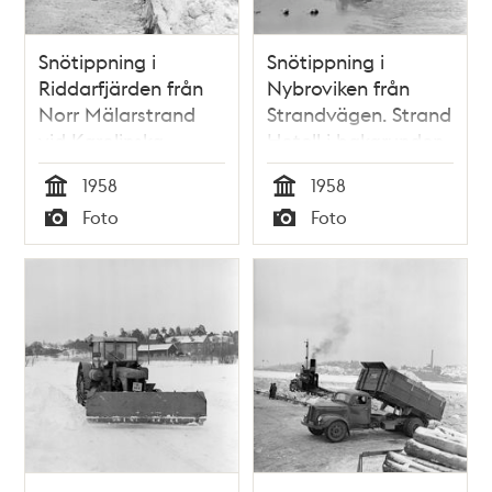
Snötippning i
Snötippning i
Riddarfjärden från
Nybroviken från
Norr Mälarstrand
Strandvägen. Strand
vid Karolinska
Hotell i bakgrunden
institutet
1958
1958
Tid
Tid
Foto
Foto
Typ
Typ