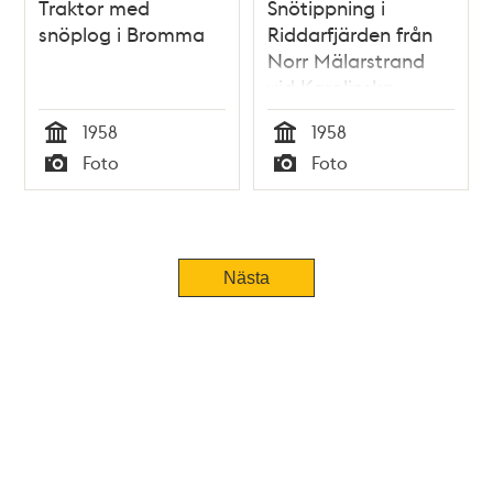
Traktor med
Snötippning i
snöplog i Bromma
Riddarfjärden från
Norr Mälarstrand
vid Karolinska
institutet
1958
1958
Tid
Tid
Foto
Foto
Typ
Typ
Tidigare
Nästa