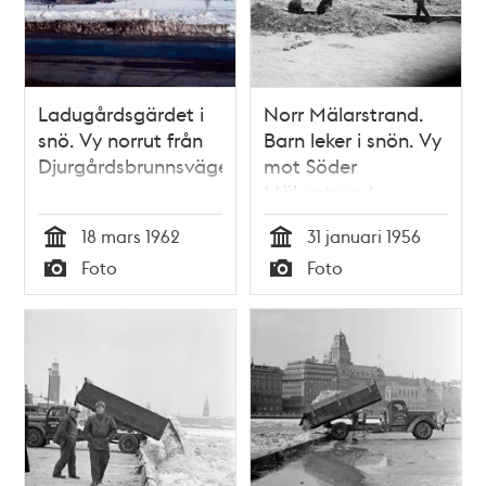
Ladugårdsgärdet i
Norr Mälarstrand.
snö. Vy norrut från
Barn leker i snön. Vy
Djurgårdsbrunnsvägen
mot Söder
Mälarstrand,
Riddarfjärden och
18 mars 1962
31 januari 1956
Skinnarviksberget
Tid
Tid
Foto
Foto
(t.v.)
Typ
Typ