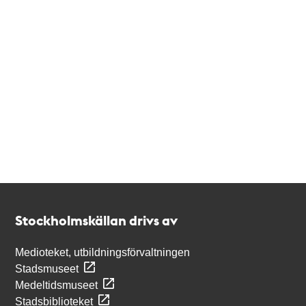
Kontakt
Stockholmskällan
Stockholmskällan drivs av
Medioteket, utbildningsförvaltningen
Stadsmuseet
Medeltidsmuseet
Stadsbiblioteket