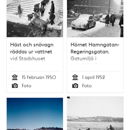
Häst och snövagn
Hörnet Hamngatan-
räddas ur vattnet
Regeringsgatan.
vid Stadshuset
Gatumiljö i
snöväder. T. v.
Hamngatan 18-20,
15 februari 1950
1 april 1952
NK (Nordiska
Tid
Tid
Foto
Foto
Kompaniet)
Typ
Typ