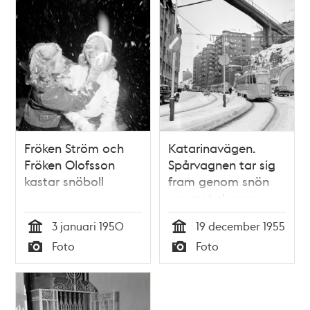
uphugga sina
staden, wintertiden.
ränstenar och från
Gifwen Stockholm
sina hus upskotta
then 7 januarii 1783.
snön. Gifwen
Stockholm den 18
januarii 1796.
Fröken Ström och
Katarinavägen.
Fröken Olofsson
Spårvagnen tar sig
kastar snöboll
fram genom snön
ner mot slussen
3 januari 1950
19 december 1955
Tid
Tid
Foto
Foto
Typ
Typ