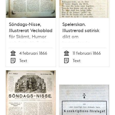
Söndags-Nisse,
Spelerskan.
Illustrerat Veckoblad
Illustrerad satirisk
för Skämt, Humor
dikt om
och Satir, Nr 5, den
kortspelande
4 februari 1866
kvinnor i Söndags-
4 februari 1866
11 februari 1866
Nisse – Illustreradt
Tid
Tid
Text
Text
Veckoblad för
Typ
Typ
Skämt, Humor och
Satir, nr 6, den 11
februari 1866