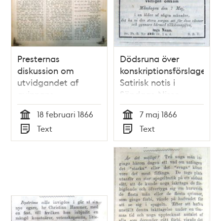
Presternas
Dödsruna över
diskussion om
konskriptionsförslaget.
utvidgandet af
Satirisk notis i
qvinnans
Söndags-Nisse –
rättigheter. Satir i
Illustreradt
18 februari 1866
7 maj 1866
Söndags-Nisse –
Veckoblad för
Tid
Tid
Text
Text
Illustreradt
Skämt, Humor och
Typ
Typ
Veckoblad för
Satir, nr 19, den 13
Skämt, Humor och
maj 1866
Satir, nr 7, den 18
februari 1866