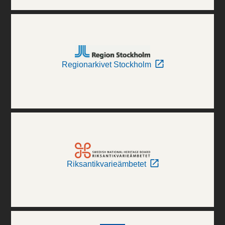
Regionarkivet Stockholm
Riksantikvarieämbetet