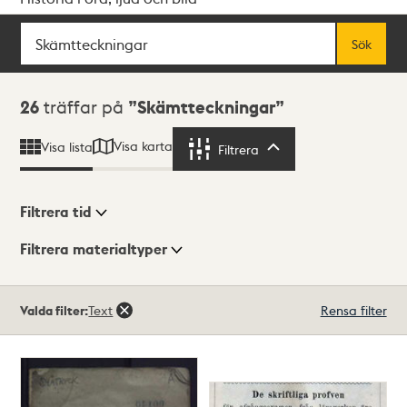
Sök
Fritextsök
Sök
Sökresultat
26
träffar på
Skämtteckningar
Visa karta
Visa lista
Filtrera
Filtrera
Filtrera tid
Filtrera materialtyper
Visningsläge
Totalt
Valda filter:
Text
Rensa filter
26
träffar
Lista
Karta