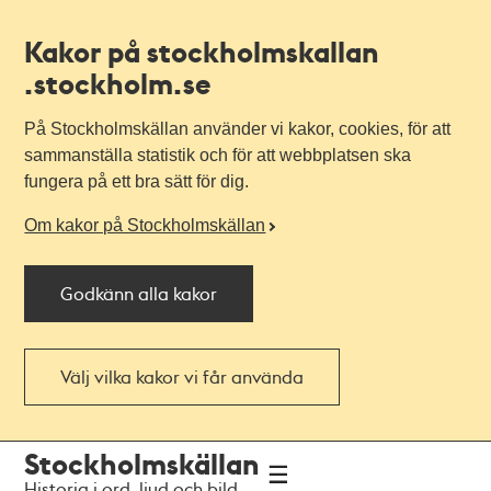
Kakor på stockholmskallan
.stockholm.se
På Stockholmskällan använder vi kakor, cookies, för att
sammanställa statistik och för att webbplatsen ska
fungera på ett bra sätt för dig.
Om kakor på Stockholmskällan
Godkänn alla kakor
Välj vilka kakor vi får använda
Till
Till
Stockholmskällan
navigationen
huvudinnehållet
Historia i ord, ljud och bild