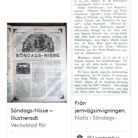
Från
Söndags-Nisse –
jernvägsinvigningen.
Illustreradt
Notis i Söndags-
Veckoblad för
Nisse – Illustreradt
Skämt, Humor och
Veckoblad för
20 september