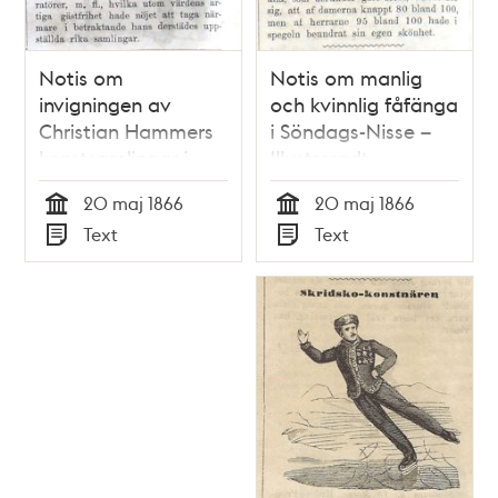
Notis om
Notis om manlig
invigningen av
och kvinnlig fåfänga
Christian Hammers
i Söndags-Nisse –
konstsamlingar i
Illustreradt
Söndags-Nisse –
Veckoblad för
20 maj 1866
20 maj 1866
Illustreradt
Skämt, Humor och
Tid
Tid
Text
Text
Veckoblad för
Satir, nr 20, den 20
Typ
Typ
Skämt, Humor och
maj 1866
Satir, nr 20, den 20
maj 1866