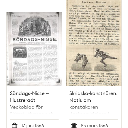
Söndags-Nisse –
Skridsko-konstnären.
Illustreradt
Notis om
Veckoblad för
konståkaren
Skämt, Humor och
Jackson Haines i
Satir, nr 24, den 17
Söndags-Nisse –
17 juni 1866
25 mars 1866
juni 1866 om
Illustreradt