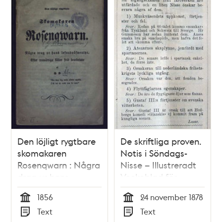
Den löjligt rygtbare
De skriftliga proven.
skomakaren
Notis i Söndags-
Rosenqwarn : Några
Nisse – Illustreradt
drag ur hans
Veckoblad för
lefnadsäfventyr
Skämt, Humor och
1856
24 november 1878
Satir, nr 47, den 24
Tid
Tid
Text
Text
november 1878