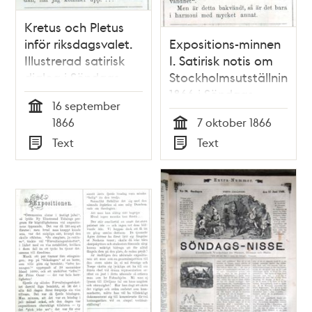
Kretus och Pletus
inför riksdagsvalet.
Expositions-minnen
Illustrerad satirisk
I. Satirisk notis om
dialog i Söndags-
Stockholmsutställningen
Nisse – Illustreradt
1866 i Söndags-
16 september
Veckoblad för
Nisse – Illustreradt
Tid
1866
7 oktober 1866
Skämt, Humor och
Veckoblad för
Tid
Text
Text
Satir, nr 38, den 16
Skämt, Humor och
Typ
Typ
september 1866
Satir, nr 41, den 7
oktober 1866