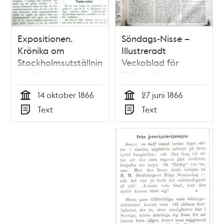
Expositionen.
Söndags-Nisse –
Krönika om
Illustreradt
Stockholmsutställningens
Veckoblad för
avslutning i
Skämt, Humor och
Söndags-Nisse –
Satir, nr 26, den 27
14 oktober 1866
27 juni 1866
Illustreradt
juni 1866
Tid
Tid
Text
Text
Veckoblad för
Typ
Typ
Skämt, Humor och
Satir, nr 42, den 14
oktober 1866