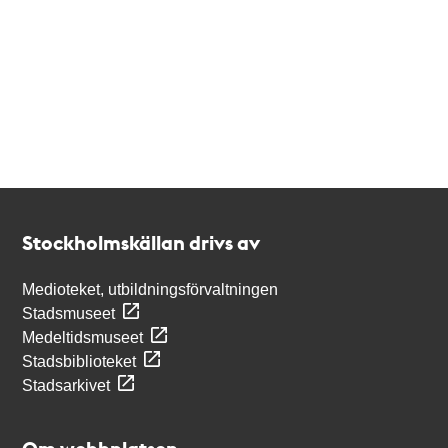
Kontakt
Stockholmskällan
Stockholmskällan drivs av
Medioteket, utbildningsförvaltningen
Stadsmuseet
Medeltidsmuseet
Stadsbiblioteket
Stadsarkivet