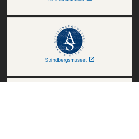
Strindbergsmuseet
Thielska Galleriet