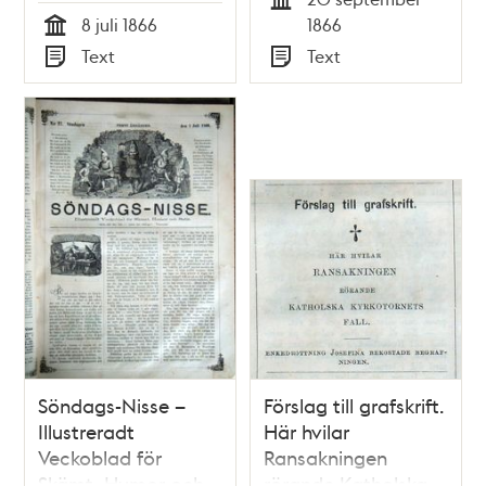
Satir, nr 28, den 8
Skämt, Humor och
Tid
8 juli 1866
1866
juli 1866
Satir, nr 39, den 23
Tid
Text
Text
september 1866
Typ
Typ
Söndags-Nisse –
Förslag till grafskrift.
Illustreradt
Här hvilar
Veckoblad för
Ransakningen
Skämt, Humor och
rörande Katholska