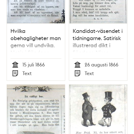
Hvilka
Kandidat-väsendet i
obehagligheter man
tidningarne. Satirisk
gerna vill undvika.
illustrerad dikt i
Notis i Söndags-
Söndags-Nisse –
Nisse – Illustreradt
Illustreradt
15 juli 1866
26 augusti 1866
Veckoblad för
Veckoblad för
Tid
Tid
Text
Text
Skämt, Humor och
Skämt, Humor och
Typ
Typ
Satir, nr 29, den 15
Satir, nr 35, den 26
juli 1866
augusti 1866