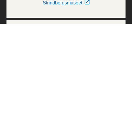
Strindbergsmuseet
Thielska Galleriet
Världskulturmuseerna