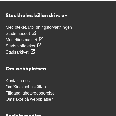
Kontakt
Stockholmskällan
Stockholmskällan drivs av
Medioteket, utbildningsförvaltningen
Stadsmuseet
Medeltidsmuseet
Stadsbiblioteket
Stadsarkivet
Om webbplatsen
Kontakta oss
Om Stockholmskällan
Tillgänglighetsredogörelse
Om kakor på webbplatsen
Sociala medier