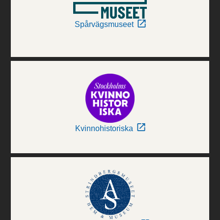
Spårvägsmuseet
Kvinnohistoriska