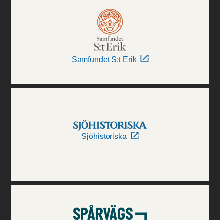
Samfundet S:t Erik
Sjöhistoriska