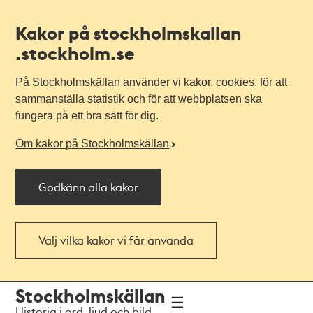
Kakor på stockholmskallan
.stockholm.se
På Stockholmskällan använder vi kakor, cookies, för att
sammanställa statistik och för att webbplatsen ska
fungera på ett bra sätt för dig.
Om kakor på Stockholmskällan
Godkänn alla kakor
Välj vilka kakor vi får använda
Till
Till
Stockholmskällan
navigationen
huvudinnehållet
Historia i ord, ljud och bild