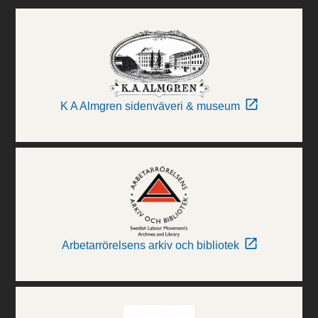
K A Almgren sidenväveri & museum
Arbetarrörelsens arkiv och bibliotek