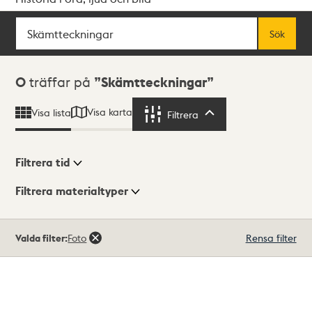
Sök
Fritextsök
Sök
Sökresultat
0
träffar på
Skämtteckningar
Visa karta
Visa lista
Filtrera
Filtrera
Filtrera tid
Filtrera materialtyper
Visningsläge
Totalt
Valda filter:
Foto
Rensa filter
0
träffar
Lista
Karta