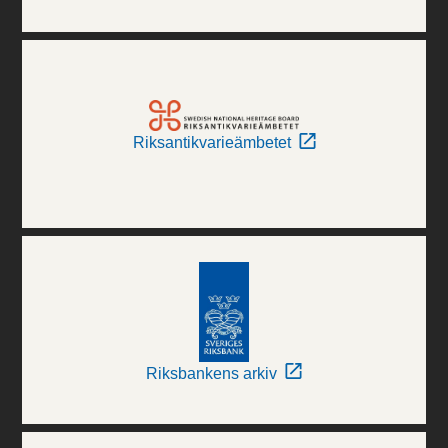
Riksantikvarieämbetet
Riksbankens arkiv