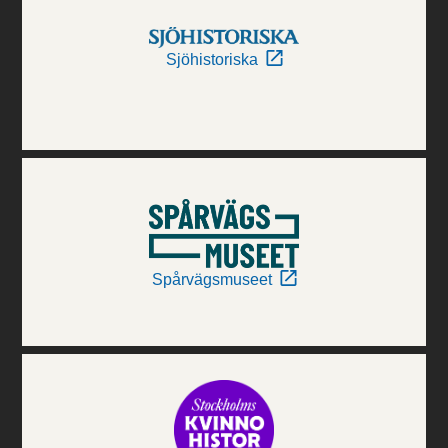
Sjöhistoriska
Spårvägsmuseet