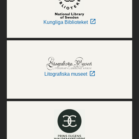
Kungliga Biblioteket
Litografiska museet