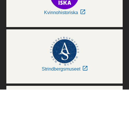
Kvinnohistoriska
Strindbergsmuseet
Thielska Galleriet