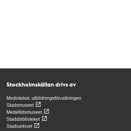
Kontakt
Stockholmskällan
Stockholmskällan drivs av
Medioteket, utbildningsförvaltningen
Stadsmuseet
Medeltidsmuseet
Stadsbiblioteket
Stadsarkivet