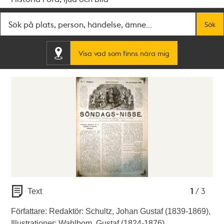
Fritextsök
Sök
Visa vad som finns nära mig
1
2
3
1
/ 3
Text
Författare: Redaktör: Schultz, Johan Gustaf (1839-1869),
Illustrationer: Wahlbom, Gustaf (1824-1876).