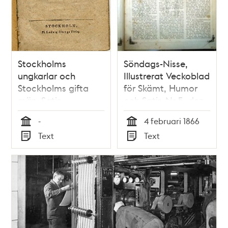
Stockholms
Söndags-Nisse,
ungkarlar och
Illustrerat Veckoblad
Stockholms gifta
för Skämt, Humor
män. Satir.
och Satir, Nr 5, den
4 februari 1866
-
4 februari 1866
Tid
Tid
Text
Text
Typ
Typ