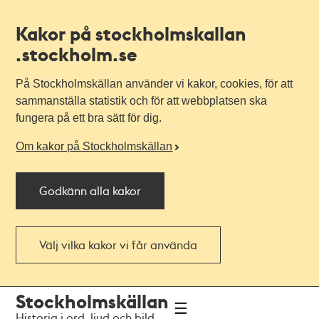
Kakor på stockholmskallan
.stockholm.se
På Stockholmskällan använder vi kakor, cookies, för att
sammanställa statistik och för att webbplatsen ska
fungera på ett bra sätt för dig.
Om kakor på Stockholmskällan
Godkänn alla kakor
Välj vilka kakor vi får använda
Till
Till
Stockholmskällan
navigationen
huvudinnehållet
Historia i ord, ljud och bild