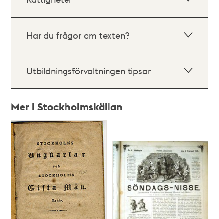
Har du frågor om texten?
Utbildningsförvaltningen tipsar
Mer i Stockholmskällan
Relaterade
poster
och
teman