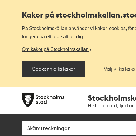
Kakor på stockholmskallan
.st
På Stockholmskällan använder vi kakor, cookies, för a
fungera på ett bra sätt för dig.
Om kakor på Stockholmskällan
Godkänn alla kakor
Välj vilka kak
Till
Till
Stockholmsk
navigationen
huvudinnehållet
Historia i ord, ljud oc
Sök
Fritextsök