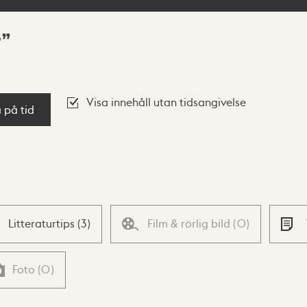
r
Visa innehåll utan tidsangivelse
a på tid
Litteraturtips
(
3
)
Film & rörlig bild
(
0
)
Foto
(
0
)