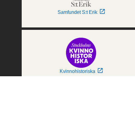
Samfundet S:t Erik
Kvinnohistoriska
Världskulturmuseerna