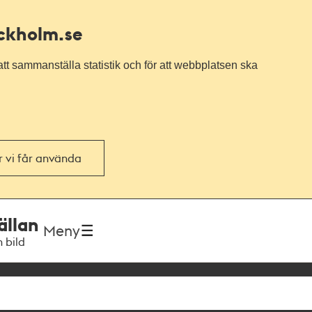
ockholm.se
tt sammanställa statistik och för att webbplatsen ska
or vi får använda
ällan
Meny
h bild