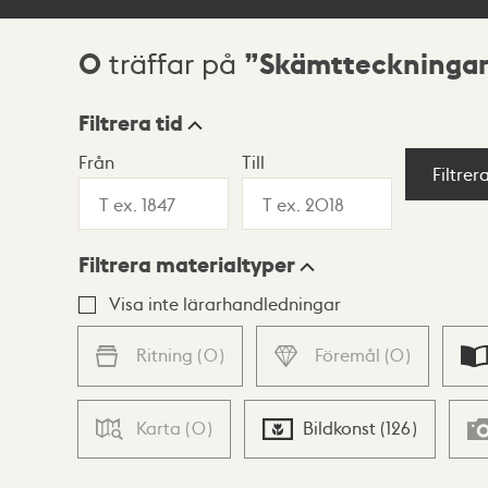
0
Skämtteckninga
träffar på
Sökresultat
Filtrera tid
Från
Till
Visningsläge
Filtrer
Filtrera materialtyper
Lista
Karta
Visa inte lärarhandledningar
Ritning
(
0
)
Föremål
(
0
)
Karta
(
0
)
Bildkonst
(
126
)