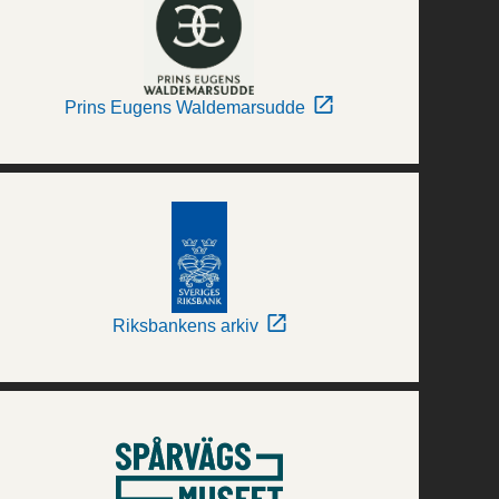
Prins Eugens Waldemarsudde
Riksbankens arkiv