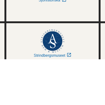
Sjöhistoriska
Strindbergsmuseet