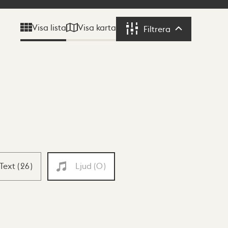
Visa karta
Visa lista
Filtrera
Filtrera
Text
(
26
)
Ljud
(
0
)