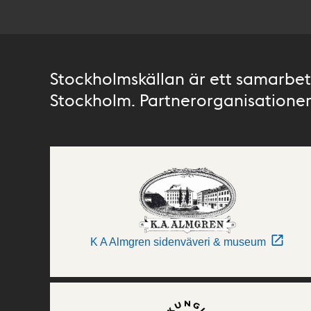
Stockholmskällan är ett samarbete
Stockholm. Partnerorganisationer 
K A Almgren sidenväveri & museum