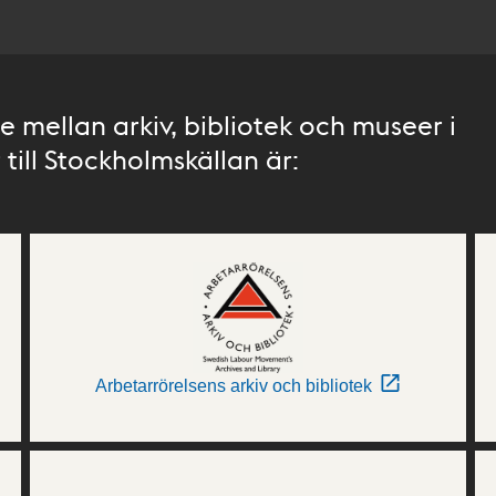
 mellan arkiv, bibliotek och museer i
till Stockholmskällan är:
Arbetarrörelsens arkiv och bibliotek