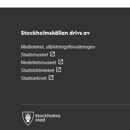
Kontakt
Stockholmskällan
Stockholmskällan drivs av
Medioteket, utbildningsförvaltningen
Stadsmuseet
Medeltidsmuseet
Stadsbiblioteket
Stadsarkivet