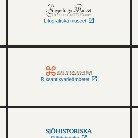
Litografiska museet
Riksantikvarieämbetet