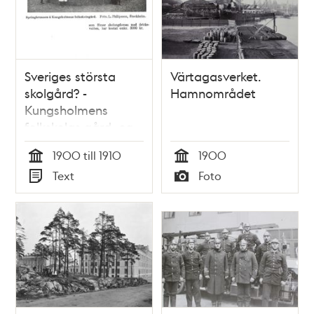
Sveriges största
Värtagasverket.
skolgård? -
Hamnområdet
Kungsholmens
folkskolas gård, ca
1900
1900 till 1910
1900
Tid
Tid
Text
Foto
Typ
Typ