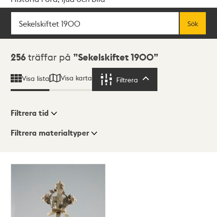
Sök
Fritextsök
Sök
Sökresultat
256
träffar på
Sekelskiftet 1900
Visa karta
Visa lista
Filtrera
Filtrera
Filtrera tid
Filtrera materialtyper
Visningsläge
Totalt
256
träffar
Lista
Karta