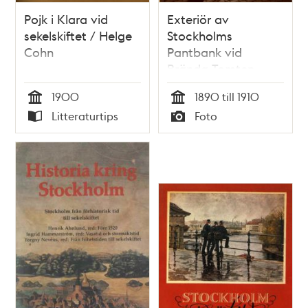
Pojk i Klara vid
Exteriör av
sekelskiftet / Helge
Stockholms
Cohn
Pantbank vid
Brända Tomten,
runt sekelskiftet
1900
1890 till 1910
1900.
Tid
Tid
Litteraturtips
Foto
Typ
Typ