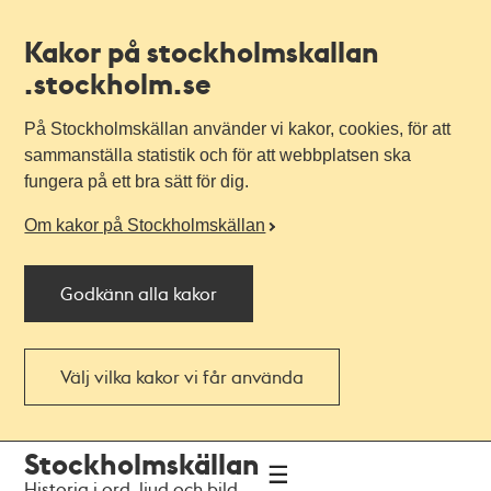
Kakor på stockholmskallan
.stockholm.se
På Stockholmskällan använder vi kakor, cookies, för att
sammanställa statistik och för att webbplatsen ska
fungera på ett bra sätt för dig.
Om kakor på Stockholmskällan
Godkänn alla kakor
Välj vilka kakor vi får använda
Till
Till
Stockholmskällan
navigationen
huvudinnehållet
Historia i ord, ljud och bild