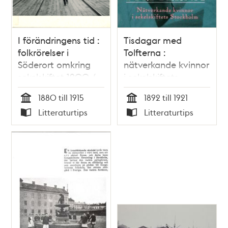
I förändringens tid :
Tisdagar med
folkrörelser i
Tolfterna :
Söderort omkring
nätverkande kvinnor
sekelskiftet 1900 /
i sekelskiftets
Gunnar Hjerne &
Stockholm / Lisbeth
1880 till 1915
1892 till 1921
Ulla Karlsson
Håkansson Petré
Tid
Tid
Litteraturtips
Litteraturtips
Typ
Typ