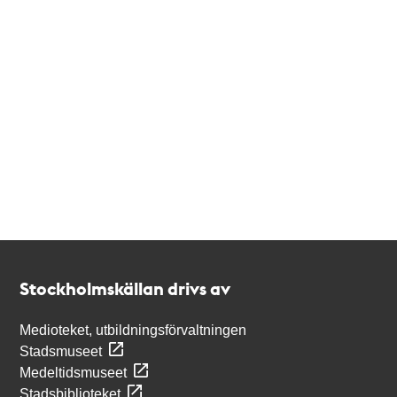
Kontakt
Stockholmskällan
Stockholmskällan drivs av
Medioteket, utbildningsförvaltningen
Stadsmuseet
Medeltidsmuseet
Stadsbiblioteket