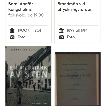
Barn utanför
Brandmän vid
Kungsholms
utryckningsfordon
folkskola, ca 1900
1900 till 1901
1899 till 1914
Tid
Tid
Foto
Foto
Typ
Typ