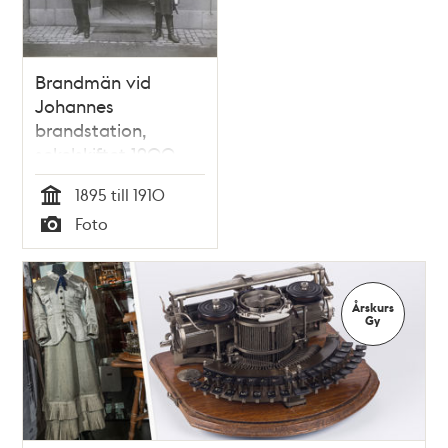
Brandmän vid
Johannes
brandstation,
sekelskiftet 1900
1895 till 1910
Tid
Foto
Typ
Årskurs
Gy