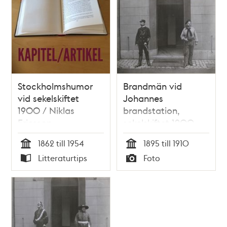
Stockholmshumor
Brandmän vid
vid sekelskiftet
Johannes
1900 / Niklas
brandstation,
Ericsson
sekelskiftet 1900
1862 till 1954
1895 till 1910
Tid
Tid
Litteraturtips
Foto
Typ
Typ