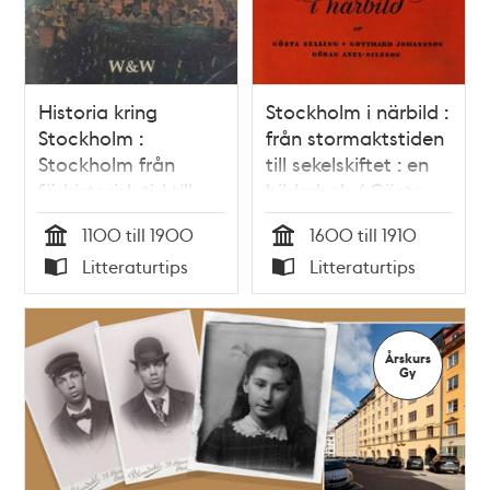
Historia kring
Stockholm i närbild :
Stockholm :
från stormaktstiden
Stockholm från
till sekelskiftet : en
förhistorisk tid till
bilderbok / Gösta
sekelskiftet
Selling
1100 till 1900
1600 till 1910
Tid
Tid
Litteraturtips
Litteraturtips
Typ
Typ
Årskurs
Gy