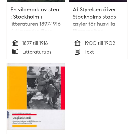
En vildmark av sten
Af Styrelsen öfver
: Stockholm i
Stockholms stads
litteraturen 1897-1916
asyler för husvilla
/ Alexandra Borg
föranstaltad
statistisk
1897 till 1916
1900 till 1902
undersökning
Tid
Tid
Litteraturtips
Text
angående
Typ
Typ
bostadsförhållandena
i Stockholm : åren
1900 och 1902 /
verkställd af J.
Guinchard