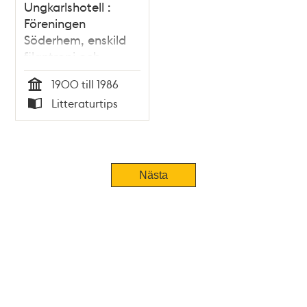
Ungkarlshotell :
Föreningen
Söderhem, enskild
filantropi och
allmän socialvård
1900 till 1986
1900-1986 / Inger
Tid
Litteraturtips
Ström-Billing
Typ
Nästa