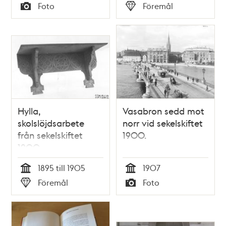
Tid
Tid
Foto
Föremål
Typ
Typ
Hylla,
Vasabron sedd mot
skolslöjdsarbete
norr vid sekelskiftet
från sekelskiftet
1900.
1900
1895 till 1905
1907
Tid
Tid
Föremål
Foto
Typ
Typ