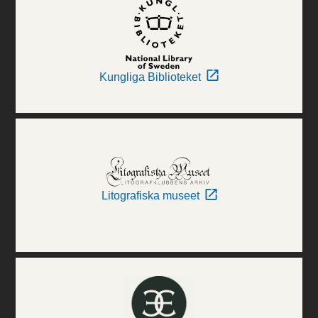
Kungliga Biblioteket
Litografiska museet