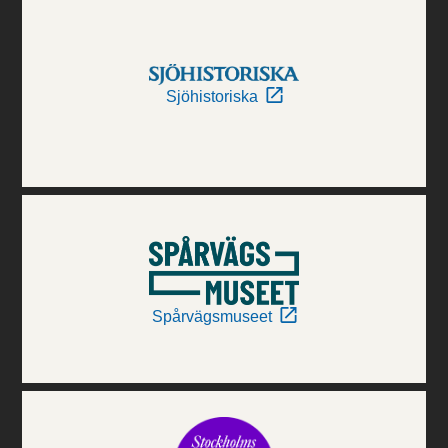
Sjöhistoriska
Spårvägsmuseet