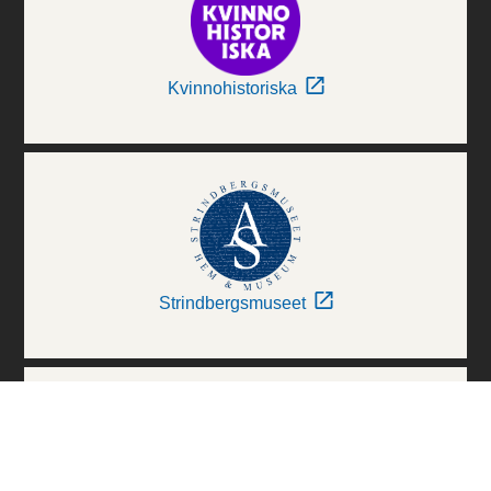
Kvinnohistoriska
Strindbergsmuseet