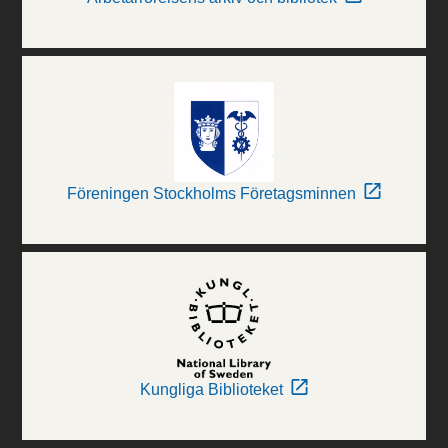
Föreningen Stockholms Företagsminnen
Kungliga Biblioteket