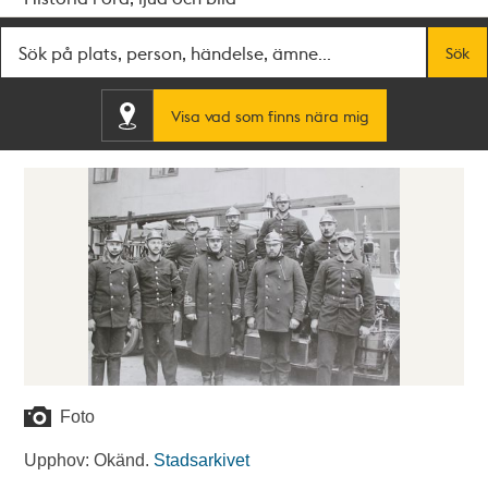
Fritextsök
Sök
Visa vad som finns nära mig
Foto
Upphov: Okänd.
Stadsarkivet