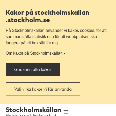
Kakor på stockholmskallan
.stockholm.se
På Stockholmskällan använder vi kakor, cookies, för att
sammanställa statistik och för att webbplatsen ska
fungera på ett bra sätt för dig.
Om kakor på Stockholmskällan
Godkänn alla kakor
Välj vilka kakor vi får använda
Till
Till
Stockholmskällan
navigationen
huvudinnehållet
Historia i ord, ljud och bild