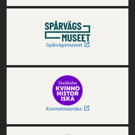
Spårvägsmuseet
Kvinnohistoriska