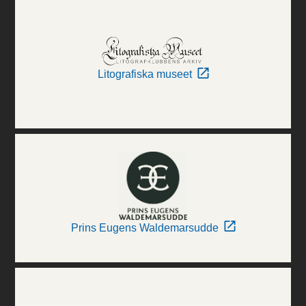
Litografiska museet
Prins Eugens Waldemarsudde