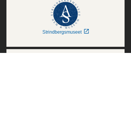
Strindbergsmuseet
Thielska Galleriet