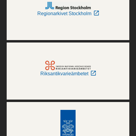
Regionarkivet Stockholm
Riksantikvarieämbetet