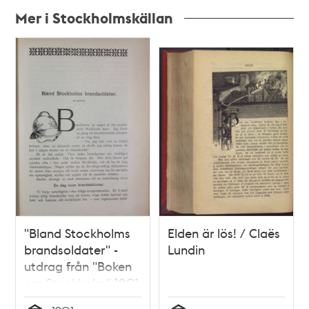
Mer i Stockholmskällan
Relaterade
poster
och
teman
"Bland Stockholms
Elden är lös! / Claës
brandsoldater" -
Lundin
utdrag från "Boken
om Stockholm" 1901