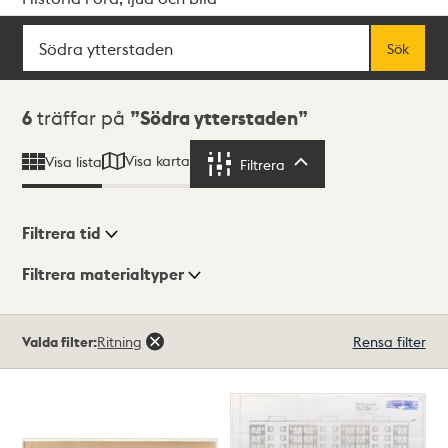
Sök
Fritextsök
Sök
Sökresultat
6
träffar på
Södra ytterstaden
Visa karta
Visa lista
Filtrera
Filtrera
Filtrera tid
Filtrera materialtyper
Visningsläge
Totalt
Valda filter:
Ritning
Rensa filter
6
träffar
Lista
Karta