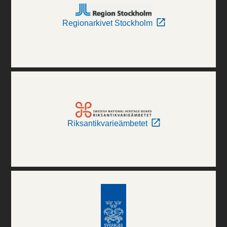
Regionarkivet Stockholm
Riksantikvarieämbetet