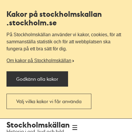
Kakor på stockholmskallan
.stockholm.se
På Stockholmskällan använder vi kakor, cookies, för att
sammanställa statistik och för att webbplatsen ska
fungera på ett bra sätt för dig.
Om kakor på Stockholmskällan
Godkänn alla kakor
Välj vilka kakor vi får använda
Till
Till
Stockholmskällan
navigationen
huvudinnehållet
Historia i ord, ljud och bild