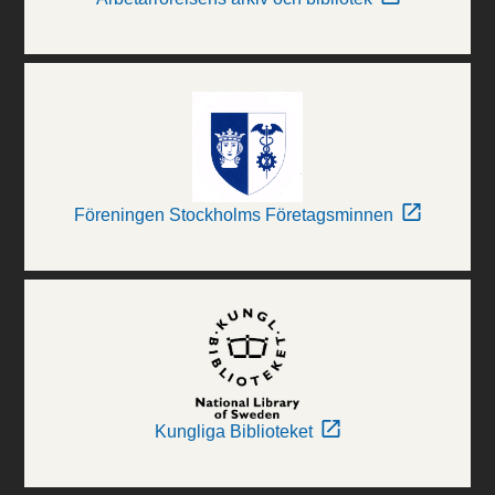
Föreningen Stockholms Företagsminnen
Kungliga Biblioteket