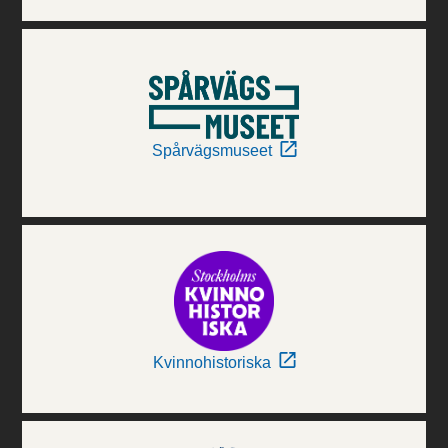
Spårvägsmuseet
Kvinnohistoriska