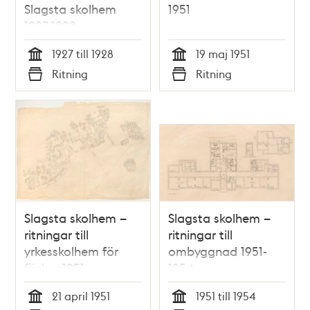
Slagsta skolhem
1951
1927-1928
1927 till 1928
19 maj 1951
Tid
Tid
Ritning
Ritning
Typ
Typ
Slagsta skolhem –
Slagsta skolhem –
ritningar till
ritningar till
yrkesskolhem för
ombyggnad 1951-
flickor 1951
1954
21 april 1951
1951 till 1954