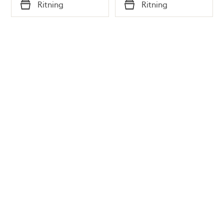
Tid
Tid
Ritning
Ritning
Typ
Typ