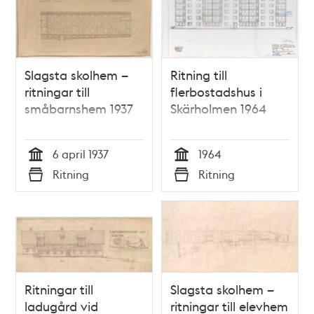
Slagsta skolhem –
Ritning till
ritningar till
flerbostadshus i
småbarnshem 1937
Skärholmen 1964
6 april 1937
1964
Tid
Tid
Ritning
Ritning
Typ
Typ
Ritningar till
Slagsta skolhem –
ladugård vid
ritningar till elevhem