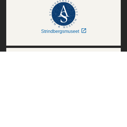
Strindbergsmuseet
Thielska Galleriet