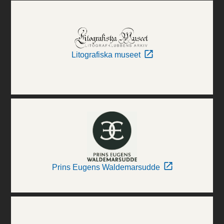
Litografiska museet
Prins Eugens Waldemarsudde