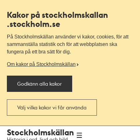
Kakor på stockholmskallan
.stockholm.se
På Stockholmskällan använder vi kakor, cookies, för att
sammanställa statistik och för att webbplatsen ska
fungera på ett bra sätt för dig.
Om kakor på Stockholmskällan
Godkänn alla kakor
Välj vilka kakor vi får använda
Till
Till
Stockholmskällan
navigationen
huvudinnehållet
Historia i ord, ljud och bild