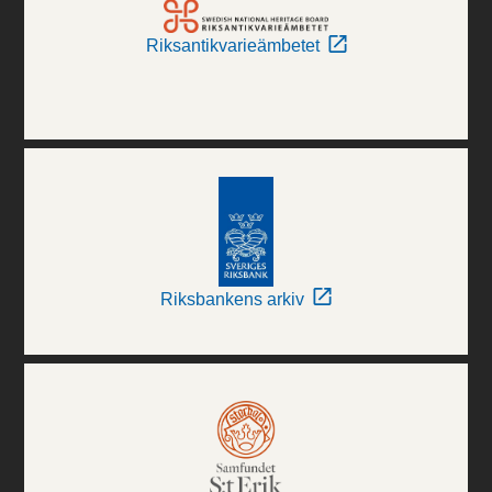
Riksantikvarieämbetet
Riksbankens arkiv