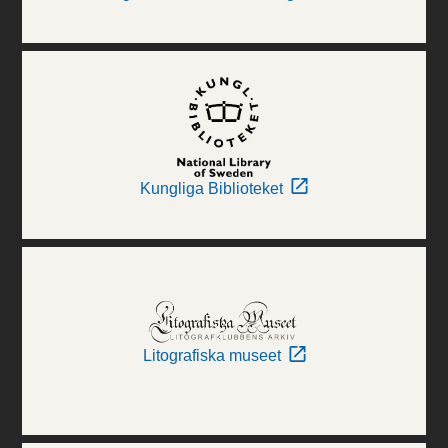
Kungliga Biblioteket
Litografiska museet