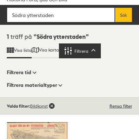
Sök
Fritextsök
Sök
Sökresultat
1
träff på
Södra ytterstaden
Visa karta
Visa lista
Filtrera
Filtrera
Filtrera tid
Filtrera materialtyper
Visningsläge
Totalt
Valda filter:
Bildkonst
Rensa filter
1
träffar
Lista
Karta