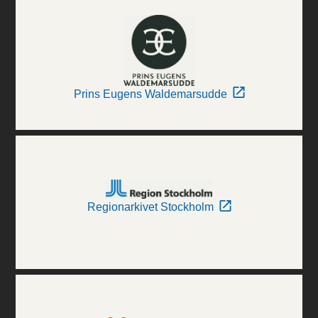
Prins Eugens Waldemarsudde
Regionarkivet Stockholm