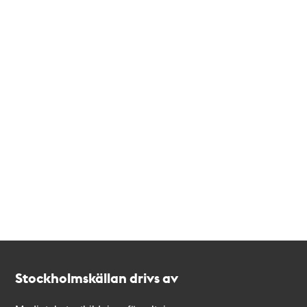
Kontakt
Stockholmskällan
Stockholmskällan drivs av