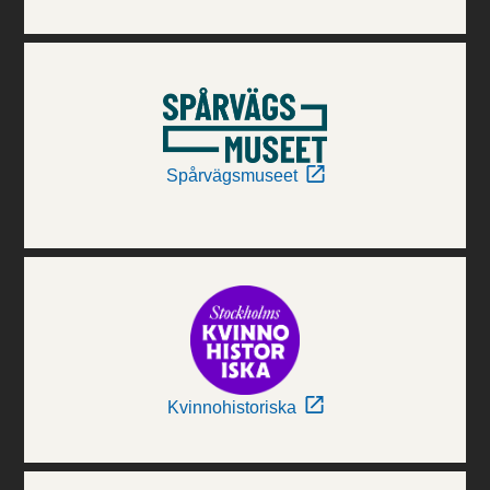
Spårvägsmuseet
Kvinnohistoriska