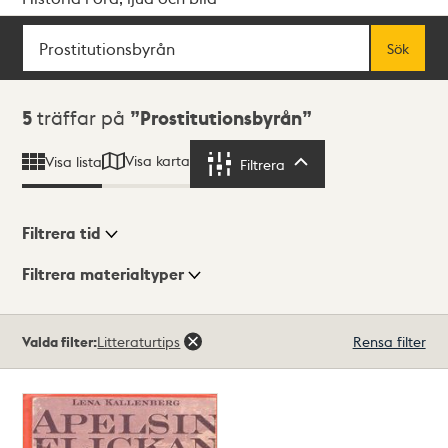
Sök
Fritextsök
Sök
Sökresultat
5
träffar på
Prostitutionsbyrån
Visa karta
Visa lista
Filtrera
Filtrera
Filtrera tid
Filtrera materialtyper
Visningsläge
Totalt
Valda filter:
Litteraturtips
Rensa filter
5
träffar
Lista
Karta