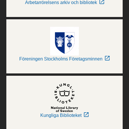
Arbetarrörelsens arkiv och bibliotek
Föreningen Stockholms Företagsminnen
Kungliga Biblioteket