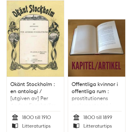
Okänt Stockholm :
Offentliga kvinnor i
en antologi /
offentliga rum :
[utgiven av] Per
prostitutionens
Anders Fogelström
reglementering i
1800-talets
1800 till 1910
1800 till 1899
Stockholm / Yvonne
Tid
Tid
Litteraturtips
Litteraturtips
Svanström