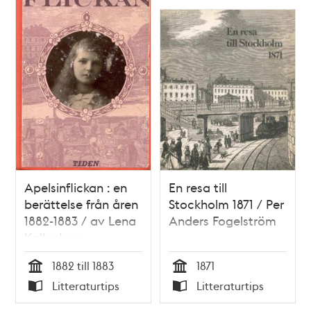
Apelsinflickan : en
En resa till
berättelse från åren
Stockholm 1871 / Per
1882-1883 / av Lena
Anders Fogelström
Kallenberg
1882 till 1883
1871
Tid
Tid
Litteraturtips
Litteraturtips
Typ
Typ