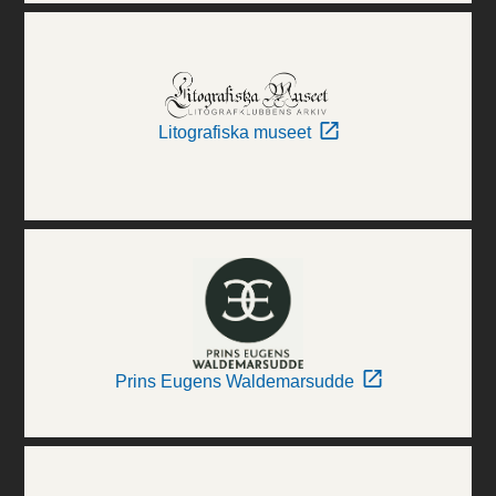
Litografiska museet
Prins Eugens Waldemarsudde