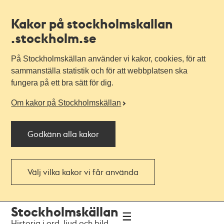
Kakor på stockholmskallan
.stockholm.se
På Stockholmskällan använder vi kakor, cookies, för att
sammanställa statistik och för att webbplatsen ska
fungera på ett bra sätt för dig.
Om kakor på Stockholmskällan
Godkänn alla kakor
Välj vilka kakor vi får använda
Till
Till
Stockholmskällan
navigationen
huvudinnehållet
Historia i ord, ljud och bild