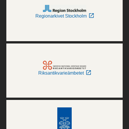
Regionarkivet Stockholm
Riksantikvarieämbetet