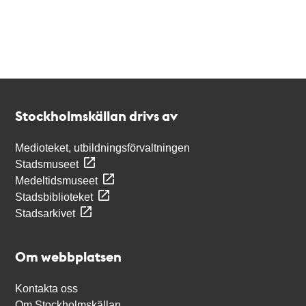
Kontakt
Stockholmskällan
Stockholmskällan drivs av
Medioteket, utbildningsförvaltningen
Stadsmuseet
Medeltidsmuseet
Stadsbiblioteket
Stadsarkivet
Om webbplatsen
Kontakta oss
Om Stockholmskällan