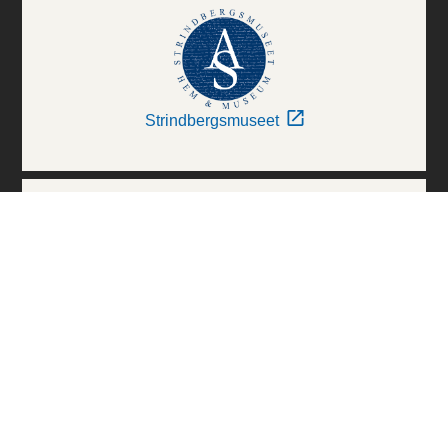
Strindbergsmuseet
Thielska Galleriet