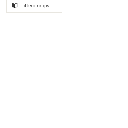
Tid
Litteraturtips
Typ