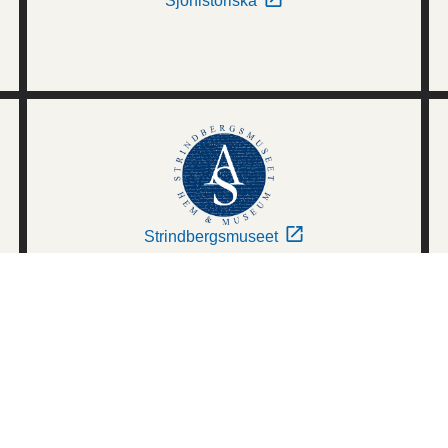
Sjöhistoriska
Strindbergsmuseet