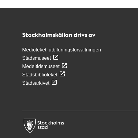
Kontakt
Stockholmskällan
Stockholmskällan drivs av
Medioteket, utbildningsförvaltningen
Stadsmuseet
Medeltidsmuseet
Stadsbiblioteket
Stadsarkivet