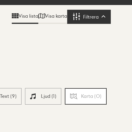
Visa karta
Visa lista
Filtrera
Filtrera
Text
(
9
)
Ljud
(
1
)
Karta
(
0
)