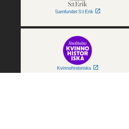
Samfundet S:t Erik
Kvinnohistoriska
Världskulturmuseerna