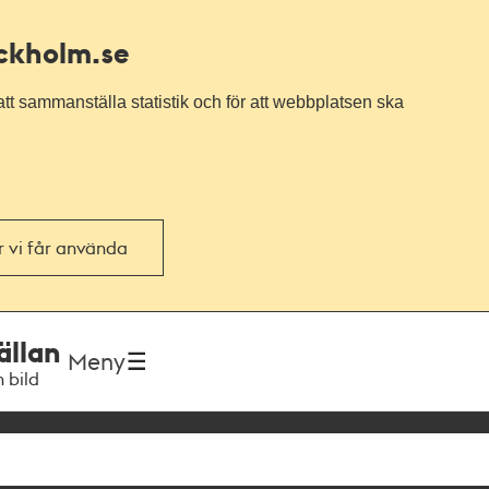
ockholm.se
tt sammanställa statistik och för att webbplatsen ska
or vi får använda
ällan
Meny
h bild