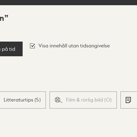
ån
Visa innehåll utan tidsangivelse
a på tid
Litteraturtips
(
5
)
Film & rörlig bild
(
0
)