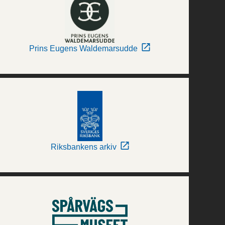
Prins Eugens Waldemarsudde
Riksbankens arkiv