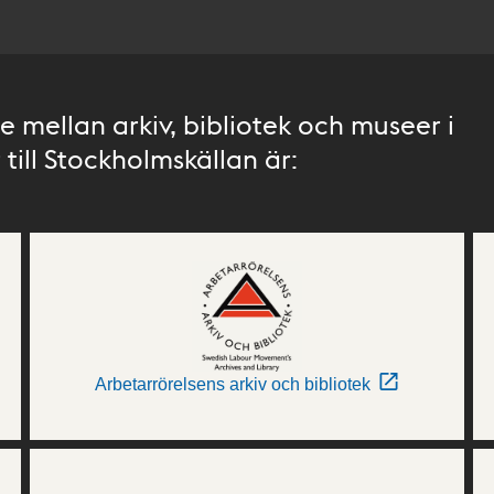
 mellan arkiv, bibliotek och museer i
till Stockholmskällan är:
Arbetarrörelsens arkiv och bibliotek