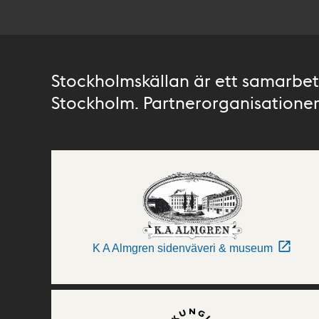
Stockholmskällan är ett samarbete
Stockholm. Partnerorganisationer 
K A Almgren sidenväveri & museum