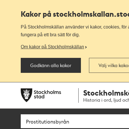
Kakor på stockholmskallan
.st
På Stockholmskällan använder vi kakor, cookies, för a
fungera på ett bra sätt för dig.
Om kakor på Stockholmskällan
Godkänn alla kakor
Välj vilka kak
Till
Till
Stockholmsk
navigationen
huvudinnehållet
Historia i ord, ljud oc
Sök
Fritextsök