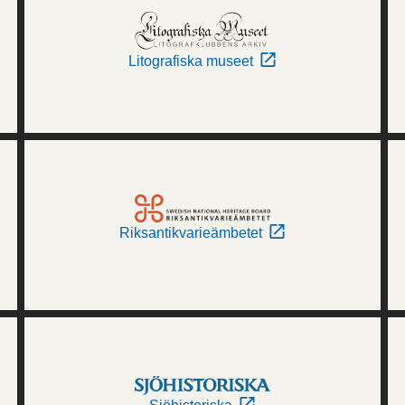
Litografiska museet
Riksantikvarieämbetet