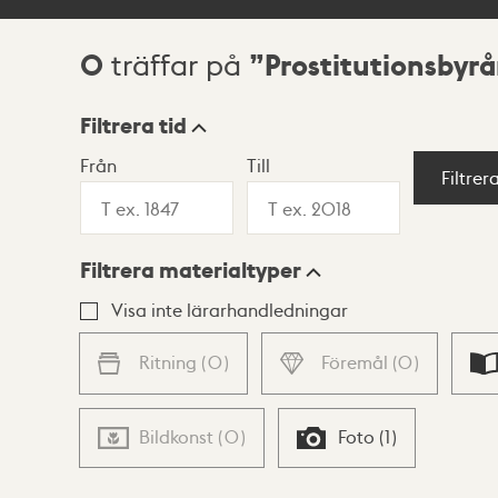
0
Prostitutionsbyr
träffar på
Sökresultat
Filtrera tid
Från
Till
Visningsläge
Filtrer
Filtrera materialtyper
Lista
Karta
Visa inte lärarhandledningar
Ritning
(
0
)
Föremål
(
0
)
Bildkonst
(
0
)
Foto
(
1
)