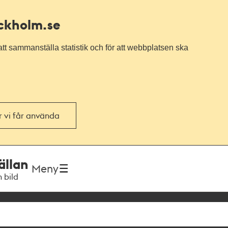
ockholm.se
tt sammanställa statistik och för att webbplatsen ska
or vi får använda
ällan
Meny
h bild