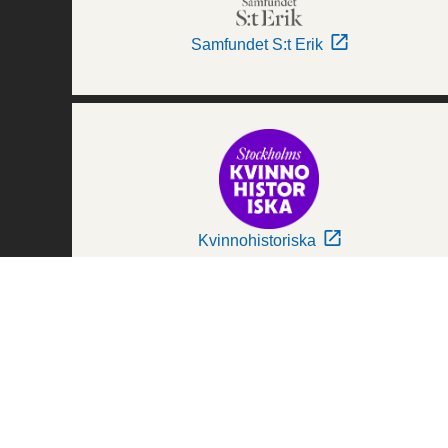
Samfundet S:t Erik
Kvinnohistoriska
Världskulturmuseerna