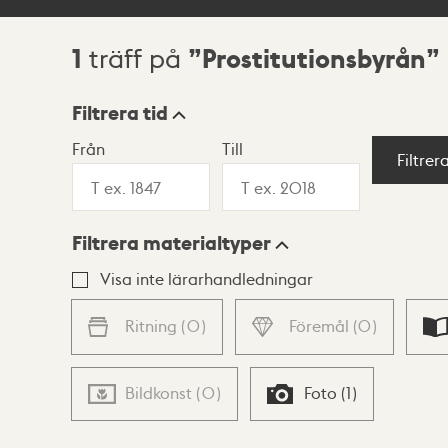
1
Prostitutionsbyrån
träff på
Sökresultat
Filtrera tid
Från
Till
Visningsläge
Filtrer
Filtrera materialtyper
Lista
Karta
Visa inte lärarhandledningar
Ritning
(
0
)
Föremål
(
0
)
Bildkonst
(
0
)
Foto
(
1
)