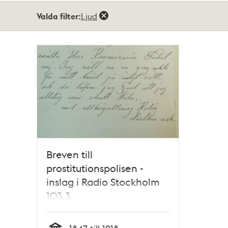
Totalt
Valda filter:
Ljud
1
träffar
Breven till
prostitutionspolisen -
inslag i Radio Stockholm
103,3