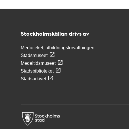
Kontakt
Stockholmskällan
Stockholmskällan drivs av
Medioteket, utbildningsförvaltningen
Stadsmuseet
Medeltidsmuseet
Stadsbiblioteket
Stadsarkivet