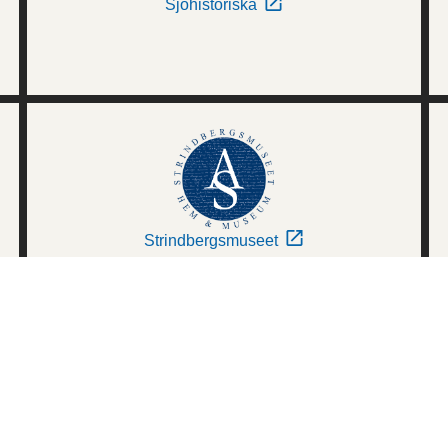
Sjöhistoriska
Strindbergsmuseet