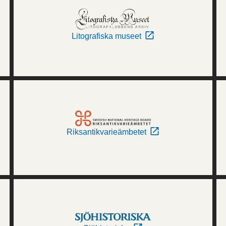
Litografiska museet
Riksantikvarieämbetet