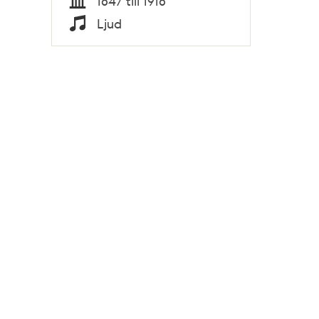
1847 till 1918
Tid
Ljud
Typ