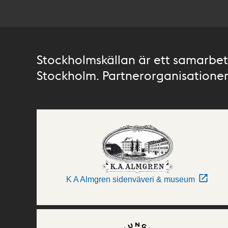
Stockholmskällan är ett samarbete
Stockholm. Partnerorganisationer 
K A Almgren sidenväveri & museum