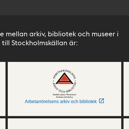
 mellan arkiv, bibliotek och museer i
till Stockholmskällan är:
Arbetarrörelsens arkiv och bibliotek