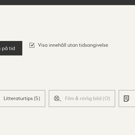
Visa innehåll utan tidsangivelse
a på tid
Litteraturtips
(
5
)
Film & rörlig bild
(
0
)