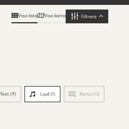
Visa karta
Visa lista
Filtrera
Filtrera
Text
(
9
)
Ljud
(
1
)
Karta
(
0
)