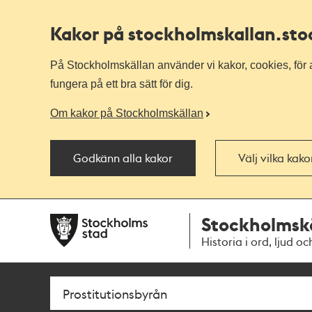
Kakor på stockholmskallan
.st
På Stockholmskällan använder vi kakor, cookies, för a
fungera på ett bra sätt för dig.
Om kakor på Stockholmskällan
Godkänn alla kakor
Välj vilka kak
Till
Till
Stockholmsk
navigationen
huvudinnehållet
Historia i ord, ljud oc
Sök
Fritextsök