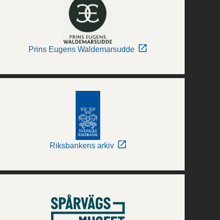
Prins Eugens Waldemarsudde
Riksbankens arkiv