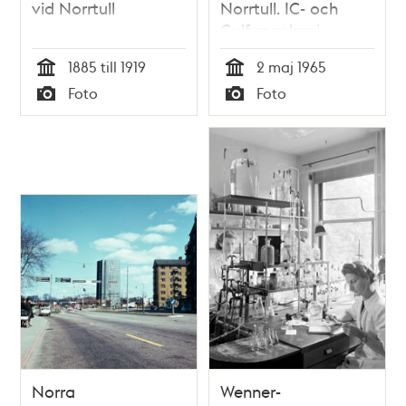
vid Norrtull
Norrtull. IC- och
Gulf-mackar i
bakgrunden
1885 till 1919
2 maj 1965
Tid
Tid
Foto
Foto
Typ
Typ
Norra
Wenner-