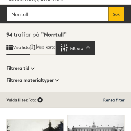
Sök
Fritextsök
Sök
Sökresultat
94
träffar på
Norrtull
Visa karta
Visa lista
Filtrera
Filtrera
Filtrera tid
Filtrera materialtyper
Visningsläge
Totalt
Valda filter:
Foto
Rensa filter
94
träffar
Lista
Karta