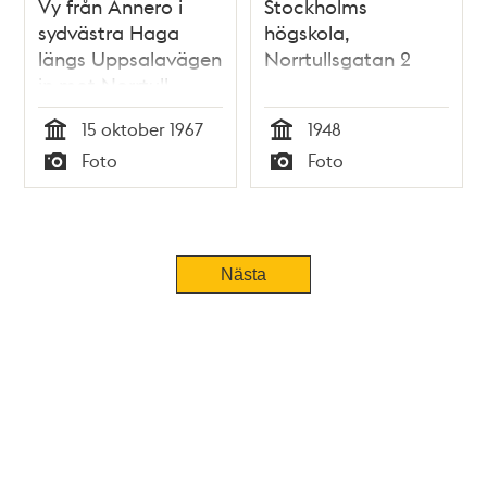
Vy från Annero i
Stockholms
sydvästra Haga
högskola,
längs Uppsalavägen
Norrtullsgatan 2
in mot Norrtull.
Haga Tingshus i
15 oktober 1967
1948
fonden.
Tid
Tid
Foto
Foto
Vägomläggningar
Typ
Typ
på Uppsalavägen
Tidigare
Nästa