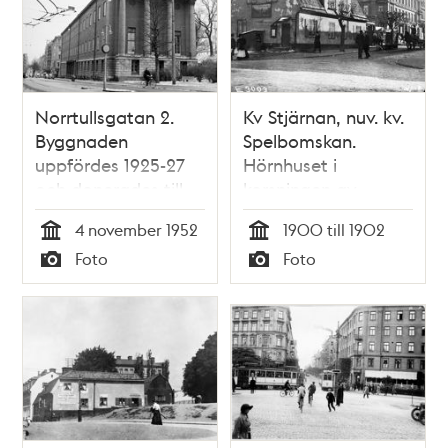
Norrtullsgatan 2.
Kv Stjärnan, nuv. kv.
Byggnaden
Spelbomskan.
uppfördes 1925-27
Hörnhuset i
och donerades till
korsningen av
Stockholms
Norrtullsgatan och
4 november 1952
1900 till 1902
högskola från
Odengatan. Huset
Tid
Tid
Foto
Foto
Stockholms stad.
revs 1902
Typ
Typ
Från 1998 kallas
byggnaden
Studentpalatset,
och hyser läsplatser
för studenter