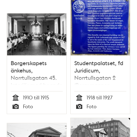
Borgerskapets
Studentpalatset, fd
änkehus,
Juridicum,
Norrtullsgatan 45.
Norrtullsgatan 2
Interiör med boende
(Bergsmannen
och personal vid
Större 8)
1910 till 1915
1918 till 1927
måltid i den
Tid
Tid
Foto
Foto
gemensamma
Typ
Typ
matsalen.