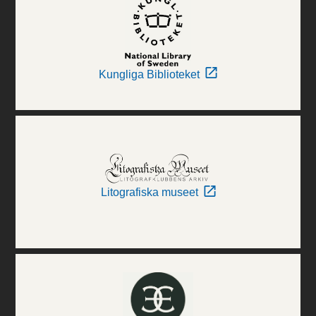
Kungliga Biblioteket
Litografiska museet