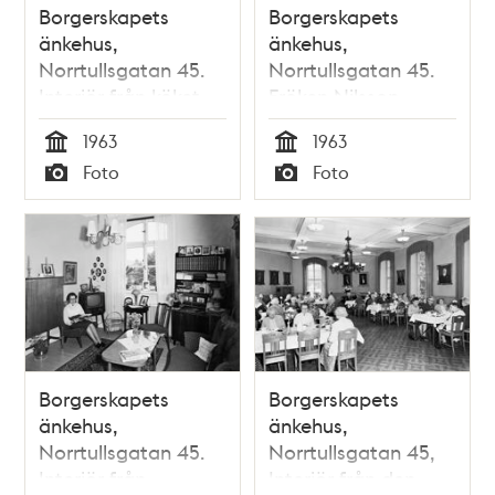
Borgerskapets
Borgerskapets
änkehus,
änkehus,
Norrtullsgatan 45.
Norrtullsgatan 45.
Interiör från köket
Fröken Nilsson
med fröknarna
pratar i telefonen
1963
1963
Ikonen och
på
Tid
Tid
Foto
Foto
Johansson vid den
läkarmottagningen.
Typ
Typ
stora spisen.
Borgerskapets
Borgerskapets
änkehus,
änkehus,
Norrtullsgatan 45.
Norrtullsgatan 45,
Interiör från
Interiör från den