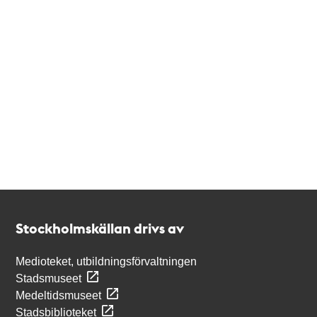
Kontakt
Stockholmskällan
Stockholmskällan drivs av
Medioteket, utbildningsförvaltningen
Stadsmuseet
Medeltidsmuseet
Stadsbiblioteket