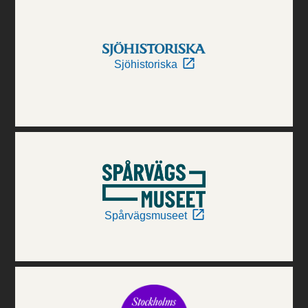
Sjöhistoriska
Spårvägsmuseet