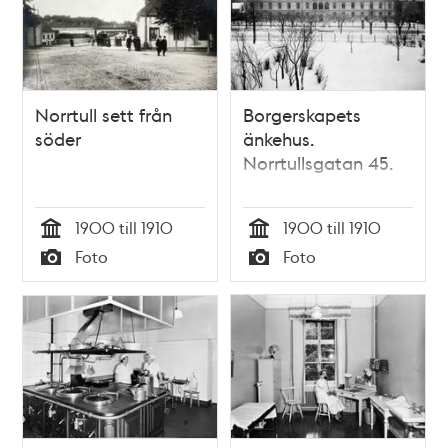
Norrtull sett från
Borgerskapets
söder
änkehus.
Norrtullsgatan 45.
1900 till 1910
1900 till 1910
Tid
Tid
Foto
Foto
Typ
Typ