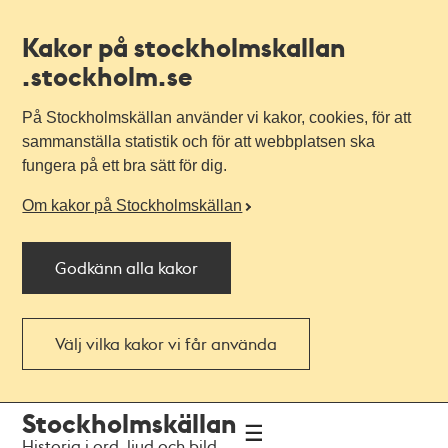
Kakor på stockholmskallan
.stockholm.se
På Stockholmskällan använder vi kakor, cookies, för att
sammanställa statistik och för att webbplatsen ska
fungera på ett bra sätt för dig.
Om kakor på Stockholmskällan
Godkänn alla kakor
Välj vilka kakor vi får använda
Till
Till
Stockholmskällan
navigationen
huvudinnehållet
Historia i ord, ljud och bild