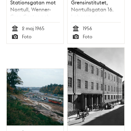
Stationsgatan mot
Grensinstitutet,
Norrtull, Wenner-
Norrtullsgatan 16.
Gren Center och
Laboratorium
Norrtullsgatan
2 maj 1965
1956
Tid
Tid
Foto
Foto
Typ
Typ