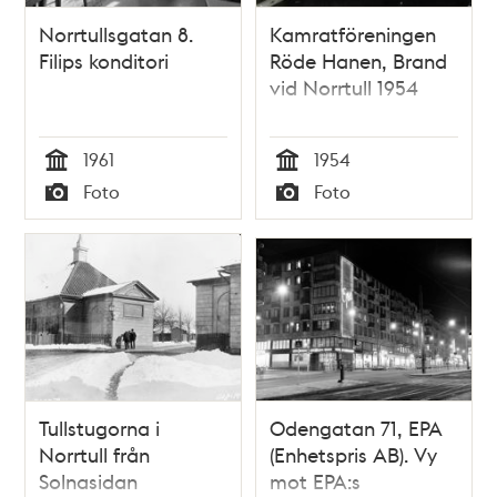
Norrtullsgatan 8.
Kamratföreningen
Filips konditori
Röde Hanen, Brand
vid Norrtull 1954
1961
1954
Tid
Tid
Foto
Foto
Typ
Typ
Tullstugorna i
Odengatan 71, EPA
Norrtull från
(Enhetspris AB). Vy
Solnasidan
mot EPA:s