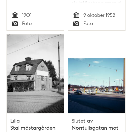
skyltfönster nattetid
och mot hörnet
1901
9 oktober 1952
Odengatan -
Tid
Tid
Foto
Foto
Norrtullsgatan
Typ
Typ
Lilla
Slutet av
Stallmästargården
Norrtullsgatan mot