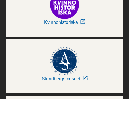
Kvinnohistoriska
Strindbergsmuseet