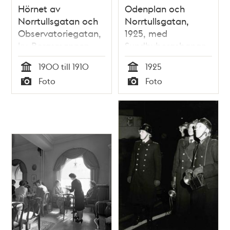
Hörnet av
Odenplan och
Norrtullsgatan och
Norrtullsgatan,
Observatoriegatan,
1925, med
kv. Bergsmannen
Sundbybergsbanan
Större. På fasaden
1900 till 1910
1925
görs reklam för M.
Tid
Tid
Foto
Foto
Widforss
Typ
Typ
Krutmagasin och
Norrtulls
Gasmaskin-
vedsågeri