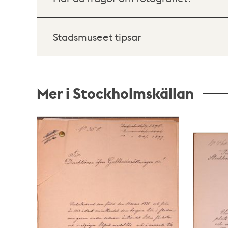
Stadsmuseet tipsar
Mer i Stockholmskällan
Relaterade
poster
och
teman