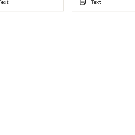
Text
Text
Typ