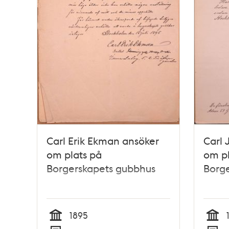
Carl Erik Ekman ansöker
Carl 
om plats på
om pl
Borgerskapets gubbhus
Borg
1895
Tid
Tid