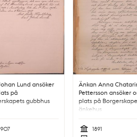
Johan Lund ansöker
Änkan Anna Chatari
ats på
Pettersson ansöker 
erskapets gubbhus
plats på Borgerskape
änkehus
1907
1891
Tid