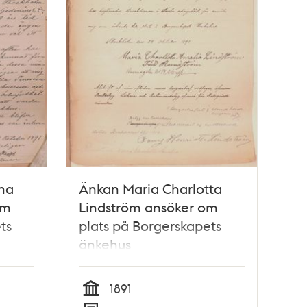
na
Änkan Maria Charlotta
om
Lindström ansöker om
ts
plats på Borgerskapets
änkehus
1891
Tid