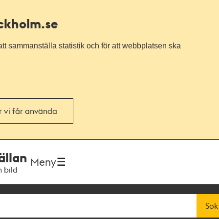
ockholm.se
tt sammanställa statistik och för att webbplatsen ska
or vi får använda
ällan
Meny
h bild
Sök