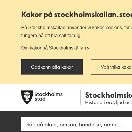
Kakor på stockholmskallan
.st
På Stockholmskällan använder vi kakor, cookies, för a
fungera på ett bra sätt för dig.
Om kakor på Stockholmskällan
Godkänn alla kakor
Välj vilka kak
Till
Till
Stockholmsk
navigationen
huvudinnehållet
Historia i ord, ljud oc
Fritextsök