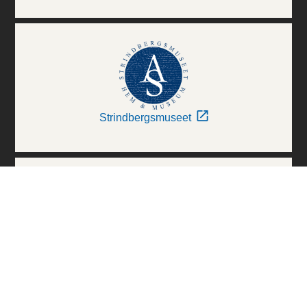
Strindbergsmuseet
Thielska Galleriet