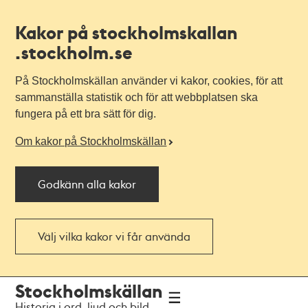
Kakor på stockholmskallan
.stockholm.se
På Stockholmskällan använder vi kakor, cookies, för att
sammanställa statistik och för att webbplatsen ska
fungera på ett bra sätt för dig.
Om kakor på Stockholmskällan
Godkänn alla kakor
Välj vilka kakor vi får använda
Till
Till
Stockholmskällan
navigationen
huvudinnehållet
Historia i ord, ljud och bild