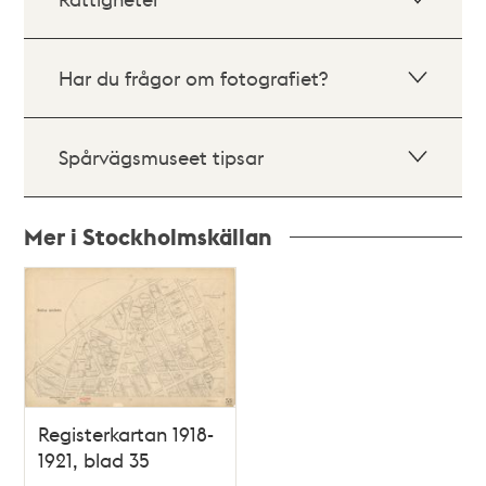
Har du frågor om fotografiet?
Spårvägsmuseet tipsar
Mer i Stockholmskällan
Relaterade
poster
och
teman
Registerkartan 1918-
1921, blad 35