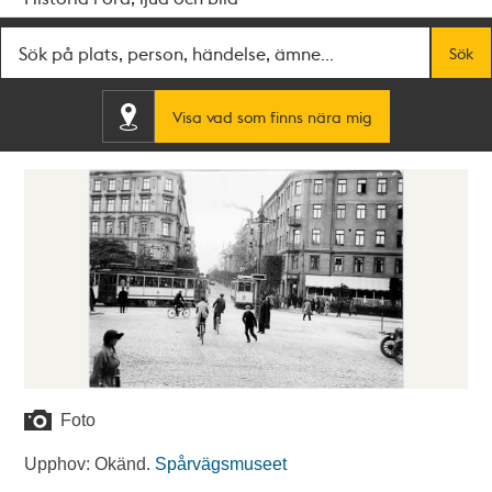
Fritextsök
Sök
Visa vad som finns nära mig
Foto
Upphov: Okänd.
Spårvägsmuseet