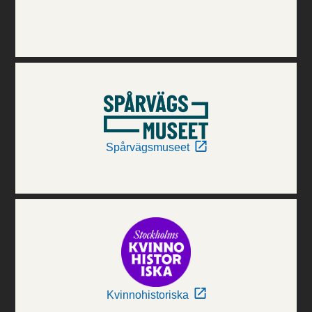
Spårvägsmuseet
Kvinnohistoriska