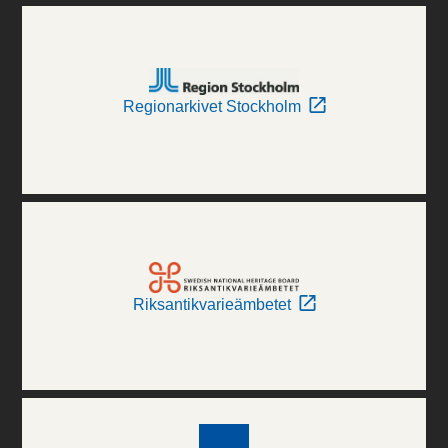
Regionarkivet Stockholm
Riksantikvarieämbetet