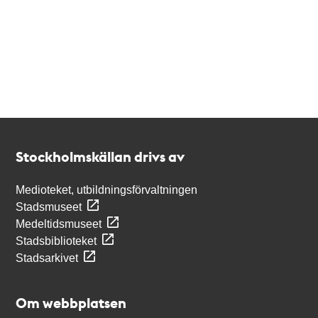
Kontakt
Stockholmskällan
Stockholmskällan drivs av
Medioteket, utbildningsförvaltningen
Stadsmuseet
Medeltidsmuseet
Stadsbiblioteket
Stadsarkivet
Om webbplatsen