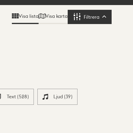
Visa karta
Visa lista
Filtrera
Filtrera
Text
(
528
)
Ljud
(
39
)