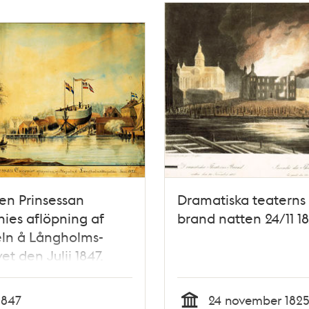
en Prinsessan
Dramatiska teaterns
ies aflöpning af
brand natten 24/11 1
ln å Långholms-
et den Julii 1847.
adt efter Naturen af
lh. Cedergren 1847.
1847
24 november 182