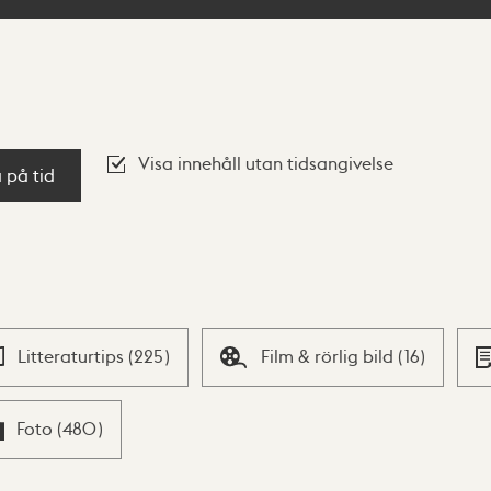
Visa innehåll utan tidsangivelse
a på tid
Litteraturtips
(
225
)
Film & rörlig bild
(
16
)
Foto
(
480
)