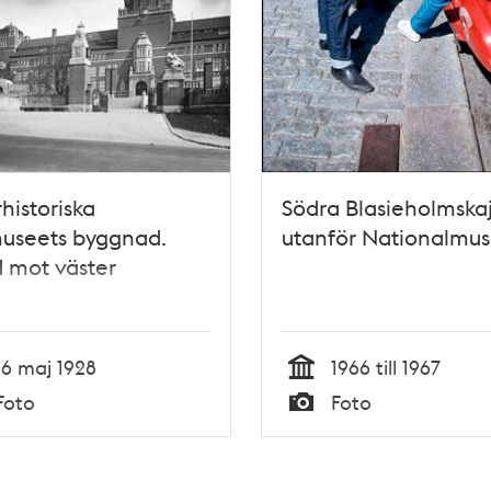
historiska
Södra Blasieholmska
museets byggnad.
utanför Nationalmu
 mot väster
16 maj 1928
1966 till 1967
Tid
Foto
Foto
Typ