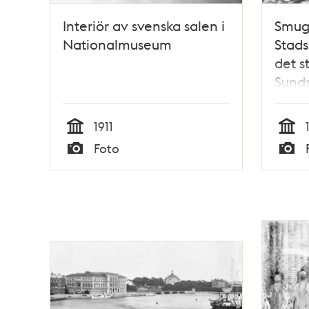
Interiör av svenska salen i
Smugg
Nationalmuseum
Stad
det s
Sunds
10 ma
polis
1911
20000
Tid
Tid
Foto
Typ
Typ