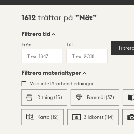
1612
Nät
träffar på
Sökresultat
Filtrera tid
Från
Till
Visningsläge
Filtrer
Filtrera materialtyper
Lista
Karta
Visa inte lärarhandledningar
Ritning
(
15
)
Föremål
(
37
)
Karta
(
12
)
Bildkonst
(
114
)