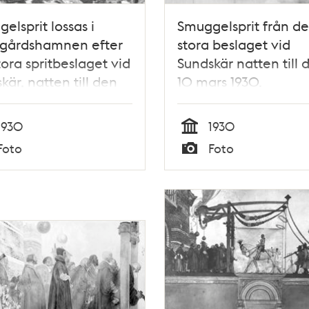
elsprit lossas i
Smuggelsprit från de
sgårdshamnen efter
stora beslaget vid
tora spritbeslaget vid
Sundskär natten till 
kär, natten till den
10 mars 1930.
rs 1930. Tull och
 beslagtog mer än
1930
1930
 liter sprit.
Tid
Foto
Foto
Typ