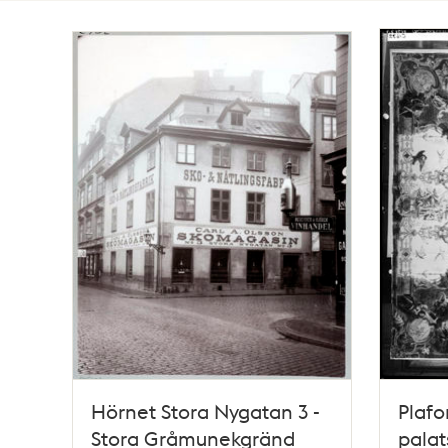
Totalt
1612
träffar
Hörnet Stora Nygatan 3 -
Plafo
Stora Gråmunekgränd
palat