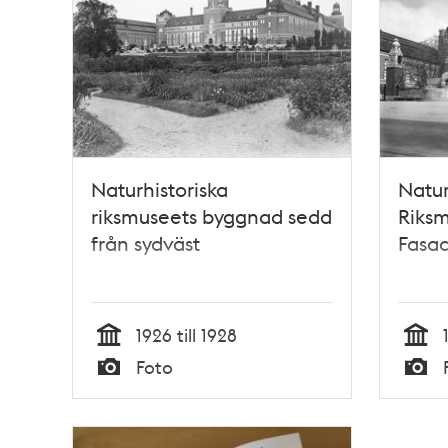
Naturhistoriska
Natur
riksmuseets byggnad sedd
Riks
från sydväst
Fasad
1926 till 1928
Tid
Tid
Foto
Typ
Typ