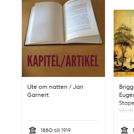
Ute om natten / Jan
Brigg
Garnert
Eugen
Stape
Warfv
Teckn
P. Wi
1880 till 1919