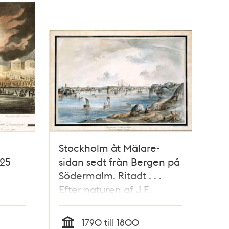
Stockholm åt Mälare-
825
sidan sedt från Bergen på
Södermalm. Ritadt . . .
Efter naturen af J.F.
Martin
5
1790 till 1800