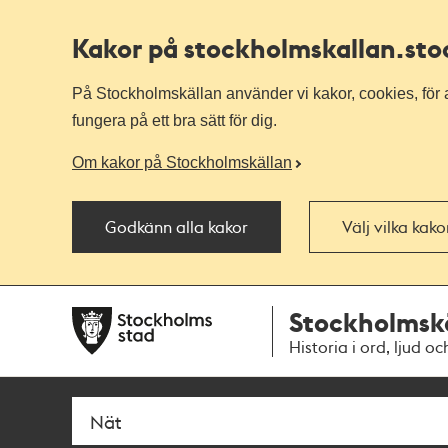
Kakor på stockholmskallan
.st
På Stockholmskällan använder vi kakor, cookies, för a
fungera på ett bra sätt för dig.
Om kakor på Stockholmskällan
Godkänn alla kakor
Välj vilka kak
Till
Till
Stockholmsk
navigationen
huvudinnehållet
Historia i ord, ljud oc
Sök
Fritextsök