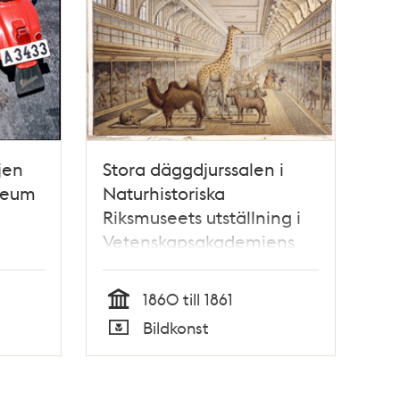
jen
Stora däggdjurssalen i
seum
Naturhistoriska
Riksmuseets utställning i
Vetenskapsakademiens
byggnad vid Wallingatan
1860 till 1861
Tid
Bildkonst
Typ