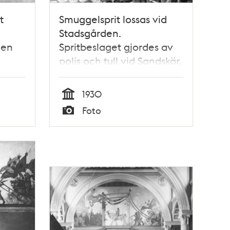
t
Smuggelsprit lossas vid
Stadsgården.
den
Spritbeslaget gjordes av
polis och tull vid Sandskär,
natten till den 10 mars
1930.
1930
Tid
Foto
Typ