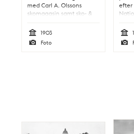
med Carl A. Olssons
efter 
skomagasin samt sko- &
Nati
nåtlingsfabrik
1903
Tid
Tid
Foto
Typ
Typ