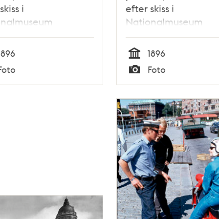
skiss i
efter skiss i
onalmuseum
Nationalmuseum
1896
1896
Tid
Foto
Foto
Typ