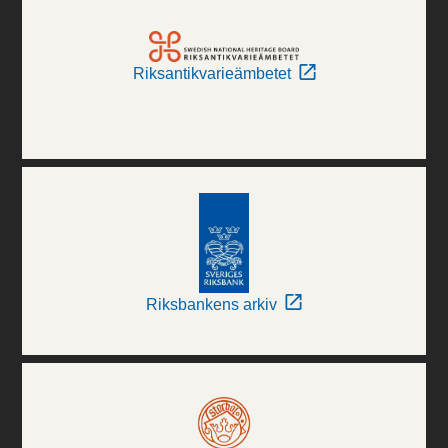
Riksantikvarieämbetet
Riksbankens arkiv