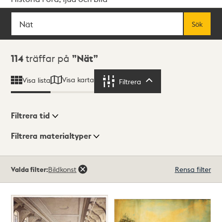
Sök
Fritextsök
Sök
Sökresultat
114
träffar på
Nät
Visa karta
Visa lista
Filtrera
Filtrera
Filtrera tid
Filtrera materialtyper
Visningsläge
Totalt
Valda filter:
Bildkonst
Rensa filter
114
träffar
Lista
Karta