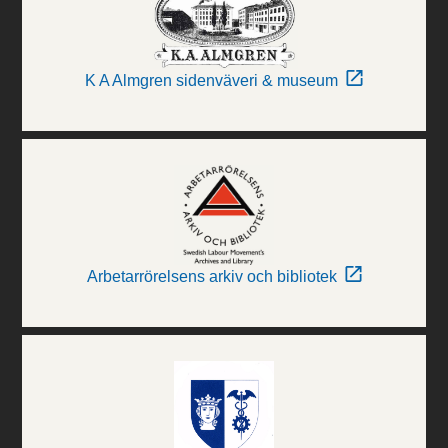
K A Almgren sidenväveri & museum
Arbetarrörelsens arkiv och bibliotek