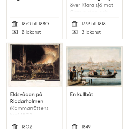
över Klara sjö mot
Gamla stan och
Kungsholmen
1870 till 1880
1739 till 1818
Tid
Tid
Bildkonst
Bildkonst
Typ
Typ
Eldsvådan på
En kullbåt
Riddarholmen
(Kammarrättens
hus) 1802
1802
1849