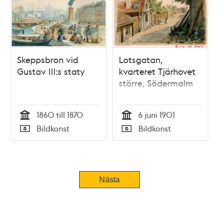
Skeppsbron vid
Lotsgatan,
Gustav III:s staty
kvarteret Tjärhovet
större, Södermalm
1860 till 1870
6 juni 1901
Tid
Tid
Bildkonst
Bildkonst
Typ
Typ
Nästa