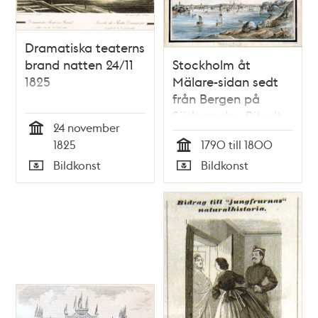
Dramatiska teaterns
brand natten 24/11
Stockholm åt
1825
Mälare-sidan sedt
från Bergen på
Södermalm. Ritadt .
24 november
. . Efter naturen af
Tid
1825
1790 till 1800
J.F. Martin
Tid
Bildkonst
Bildkonst
Typ
Typ