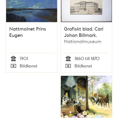
tillegnade : första
afdelningen Kongl.
Djurgården / af C. J.
Billmark
Nattmolnet Prins
Grafiskt blad. Carl
Eugen
Johan Billmark.
Nationalmuseum
1901
1860 till 1870
Tid
Tid
Bildkonst
Bildkonst
Typ
Typ