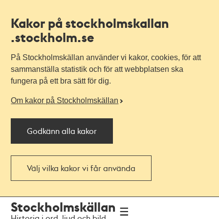
Kakor på stockholmskallan
.stockholm.se
På Stockholmskällan använder vi kakor, cookies, för att
sammanställa statistik och för att webbplatsen ska
fungera på ett bra sätt för dig.
Om kakor på Stockholmskällan
Godkänn alla kakor
Välj vilka kakor vi får använda
Till
Till
Stockholmskällan
navigationen
huvudinnehållet
Historia i ord, ljud och bild