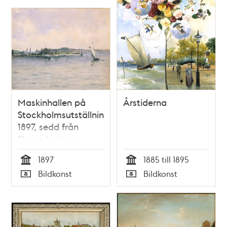
Maskinhallen på
Årstiderna
Stockholmsutställningen
1897, sedd från
Skeppsholmen
1897
1885 till 1895
Tid
Tid
Bildkonst
Bildkonst
Typ
Typ