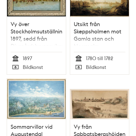
Vy över
Utsikt från
Stockholmsutställningen
Skeppsholmen mot
1897, sedd från
Gamla stan och
Djurgårdsbrunnsviken
Norrmalm
1897
1780 till 1782
Tid
Tid
Bildkonst
Bildkonst
Typ
Typ
Sommarvillor vid
Vy från
Augustendal
Sabbatsbergshöjden