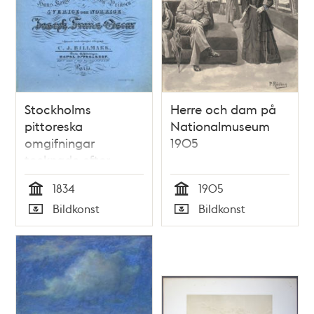
Stockholms
Herre och dam på
pittoreska
Nationalmuseum
omgifningar
1905
tecknade efter
naturen :
1834
1905
lithographierade
Tid
Tid
Bildkonst
Bildkonst
samt Hans Kongl.
Typ
Typ
Höghet Kron-
Prinsen af Sverige
och Norrige Joseph
Frans Oscar i
djupaste
underdånighet