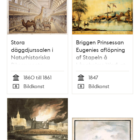
Stora
Briggen Prinsessan
däggdjurssalen i
Eugenies aflöpning
Naturhistoriska
af Stapeln å
Riksmuseets
Långholms-Warfvet
utställning i
den Julii 1847.
1860 till 1861
1847
Vetenskapsakademiens
Tecknadt efter
Tid
Tid
Bildkonst
Bildkonst
byggnad vid
Naturen af P. Wilh.
Typ
Typ
Wallingatan
Cedergren 1847.
Byggd af Gustaf
Gummesson