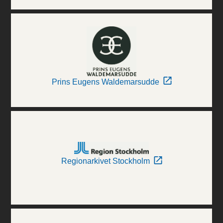
Prins Eugens Waldemarsudde
Regionarkivet Stockholm