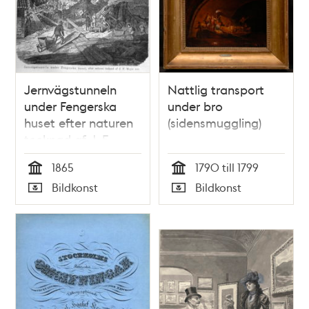
Jernvägstunneln
Nattlig transport
under Fengerska
under bro
huset efter naturen
(sidensmuggling)
tecknad af J. F.
Meyer s:or. Litografi
1865
1790 till 1799
i Illustrerad Tidning,
Tid
Tid
Bildkonst
Bildkonst
nr 22 den 3 juni 1865.
Typ
Typ