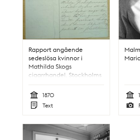
Rapport angående
Malms
sedeslösa kvinnor i
Maria
Mathilda Skogs
cigarrhandel. Stockholms
polis
prostitutionsavdelning
1870
Tid
Tid
Text
Typ
Typ