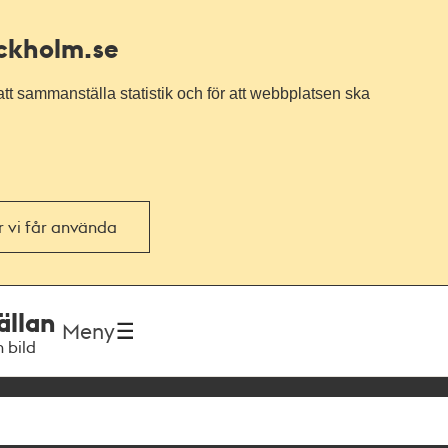
ockholm.se
tt sammanställa statistik och för att webbplatsen ska
or vi får använda
ällan
Meny
h bild