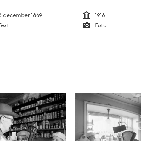
 att infinna sig vid
tningsbyrån
6 december 1869
1918
Tid
Text
Foto
Typ