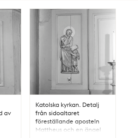
Katolska kyrkan. Detalj
d av
från sidoaltaret
föreställande aposteln
Mattheus och en ängel