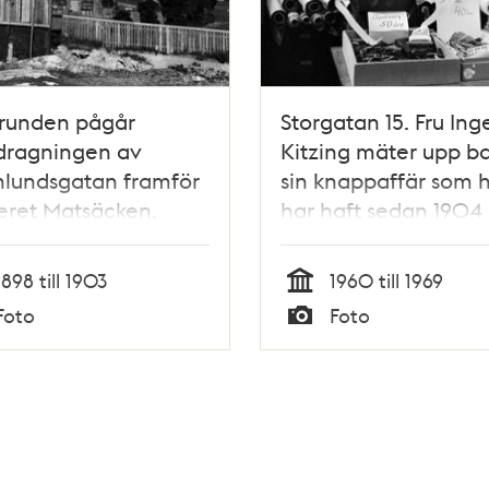
grunden pågår
Storgatan 15. Fru In
dragningen av
Kitzing mäter upp ba
nlundsgatan framför
sin knappaffär som 
eret Matsäcken.
har haft sedan 1904
1898 till 1903
1960 till 1969
Tid
Foto
Foto
Typ