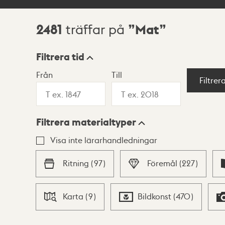
2481
Mat
träffar på
Sökresultat
Filtrera tid
Från
Till
Visningsläge
Filtrer
Filtrera materialtyper
Lista
Karta
Visa inte lärarhandledningar
Ritning
(
97
)
Föremål
(
227
)
Karta
(
9
)
Bildkonst
(
470
)