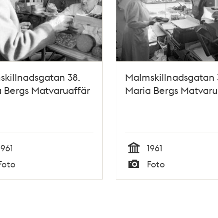
killnadsgatan 38.
Malmskillnadsgatan 
 Bergs Matvaruaffär
Maria Bergs Matvaru
1961
1961
Tid
Foto
Foto
Typ