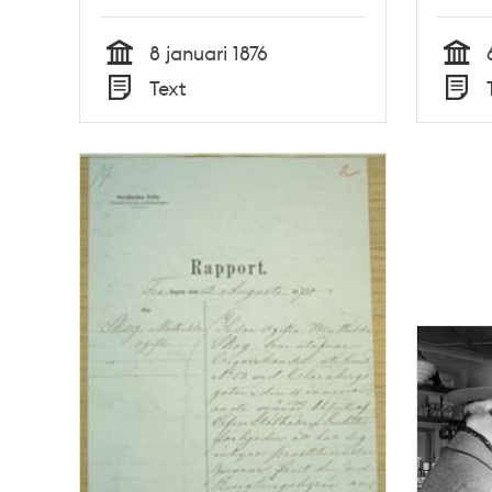
henne
Besik
8 januari 1876
Tid
Tid
Text
Typ
Typ