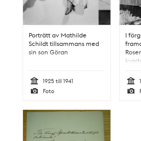
Porträtt av Mathilde
I för
Schildt tillsammans med
fram
sin son Göran
Rose
kvart
1925 till 1941
Tid
Tid
Foto
Typ
Typ