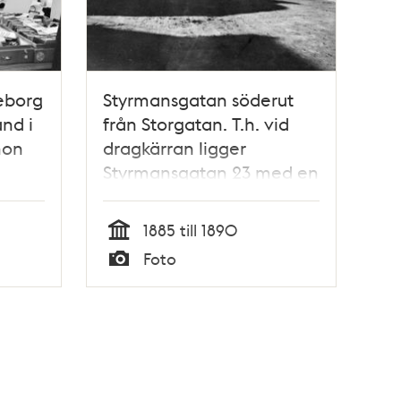
geborg
Styrmansgatan söderut
nd i
från Storgatan. T.h. vid
hon
dragkärran ligger
Styrmansgatan 23 med en
matvaruhandel. I fonden,
vid Strandvägen, skymtar
1885 till 1890
ett segelfartyg
Tid
Foto
Typ