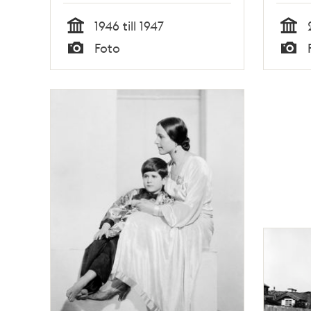
Gärde
1946 till 1947
Ståen
Tid
Tid
Foto
Augus
Typ
Typ
Herli