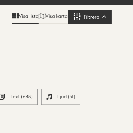
Visa karta
Visa lista
Filtrera
Filtrera
Text
(
648
)
Ljud
(
31
)