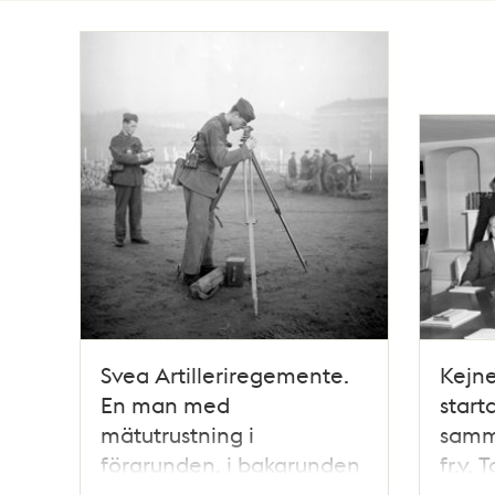
Totalt
2481
träffar
Svea Artilleriregemente.
Kejn
En man med
start
mätutrustning i
samm
förgrunden, i bakgrunden
fr.v.
en man som antecknar
Math