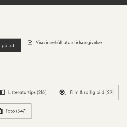
Visa innehåll utan tidsangivelse
a på tid
Litteraturtips
(
216
)
Film & rörlig bild
(
29
)
Foto
(
547
)