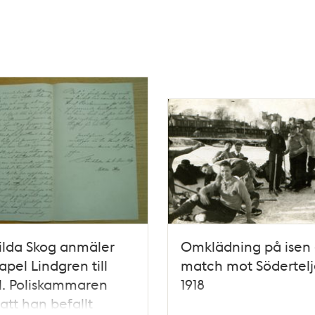
ilda Skog anmäler
Omklädning på isen 
apel Lindgren till
match mot Södertelj
l. Poliskammaren
1918
 att han befallt