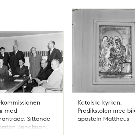
ekommissionen
Katolska kyrkan.
ar med
Predikstolen med bil
anträde. Sittande
aposteln Mattheus
 Torsten Bengtsson,
s Heuman, Natanael