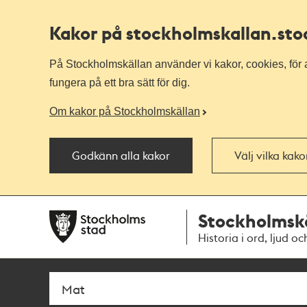
Kakor på stockholmskallan
.st
På Stockholmskällan använder vi kakor, cookies, för a
fungera på ett bra sätt för dig.
Om kakor på Stockholmskällan
Godkänn alla kakor
Välj vilka kak
Till
Till
Stockholmsk
navigationen
huvudinnehållet
Historia i ord, ljud oc
Sök
Fritextsök