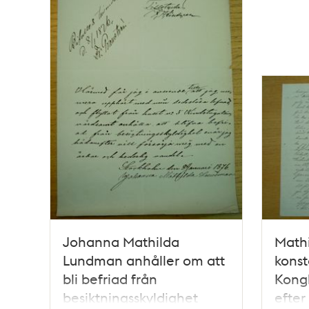
Johanna Mathilda
Math
Lundman anhåller om att
konst
bli befriad från
Kong
besiktningsskyldighet
efter