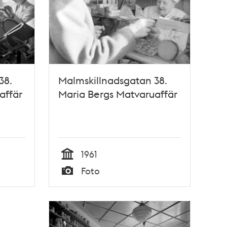
38.
Malmskillnadsgatan 38.
affär
Maria Bergs Matvaruaffär
1961
Tid
Foto
Typ