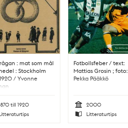
rågan : mat som mål
Fotbollsfeber / text:
edel : Stockholm
Mattias Grosin ; foto:
-1920 / Yvonne
Pekka Pääkkö
man
1870 till 1920
2000
Tid
Litteraturtips
Litteraturtips
Typ