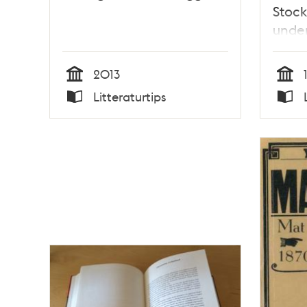
Stock
under
Hell
2013
Tid
Tid
Litteraturtips
Typ
Typ