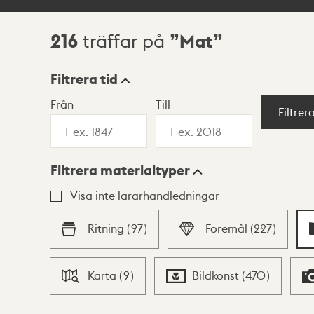
216
Mat
träffar på
Sökresultat
Filtrera tid
Från
Till
Visningsläge
Filtrer
Filtrera materialtyper
Lista
Karta
Visa inte lärarhandledningar
Ritning
(
97
)
Föremål
(
227
)
Karta
(
9
)
Bildkonst
(
470
)