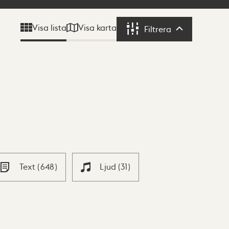
Visa karta
Visa lista
Filtrera
Filtrera
Text
(
648
)
Ljud
(
31
)