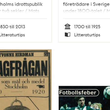
holms idrottspublik
företrädare i Sverige
 två sekler / Mats
under 1800-talet / 
spong
Rehnberg
1830 till 2013
1700 till 1925
Tid
Litteraturtips
Litteraturtips
Typ