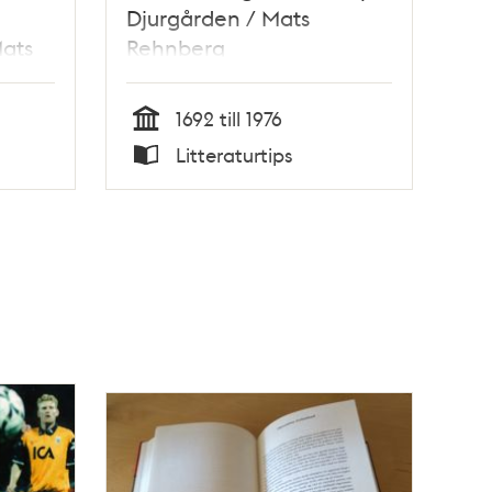
Djurgården / Mats
Mats
Rehnberg
1692 till 1976
Tid
Litteraturtips
Typ