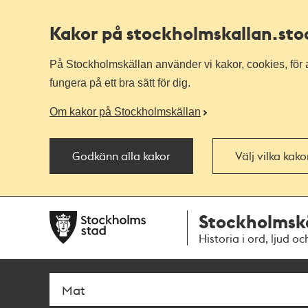
Kakor på stockholmskallan
.st
På Stockholmskällan använder vi kakor, cookies, för a
fungera på ett bra sätt för dig.
Om kakor på Stockholmskällan
Godkänn alla kakor
Välj vilka kak
Till
Till
Stockholmsk
navigationen
huvudinnehållet
Historia i ord, ljud oc
Sök
Fritextsök