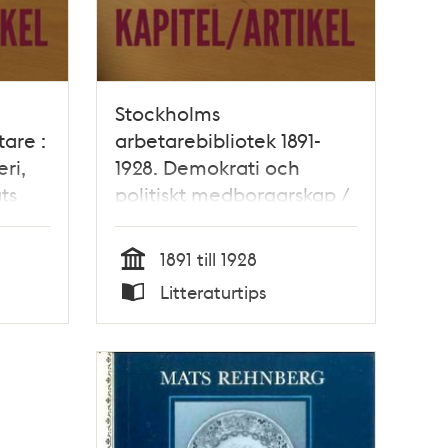
Stockholms
are :
arbetarebibliotek 1891-
ri,
1928. Demokrati och
ts
politiskt medborgarskap /
Mats Myrstener
1891 till 1928
Tid
Litteraturtips
Typ