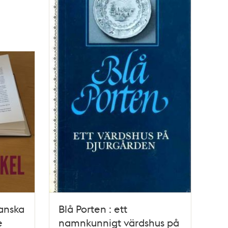
ranska
Blå Porten : ett
e
namnkunnigt värdshus på