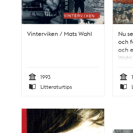
Vinterviken / Mats Wahl
Nu se
och f
och e
Wahl 
Nordq
och f
1993
Stapf
Tid
Tid
Litteraturtips
Typ
Typ