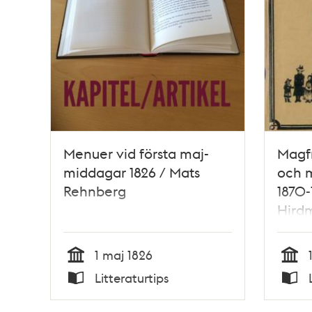
Menuer vid första maj-
Magf
middagar 1826 / Mats
och m
Rehnberg
1870
Hird
1 maj 1826
Tid
Tid
Litteraturtips
Typ
Typ