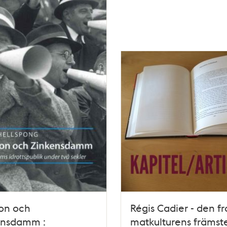
on och
Régis Cadier - den f
ensdamm :
matkulturens främst