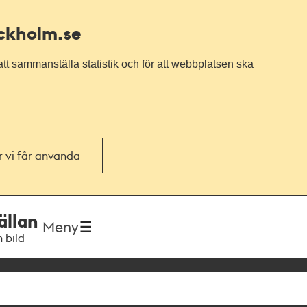
ockholm.se
tt sammanställa statistik och för att webbplatsen ska
or vi får använda
ällan
Meny
h bild