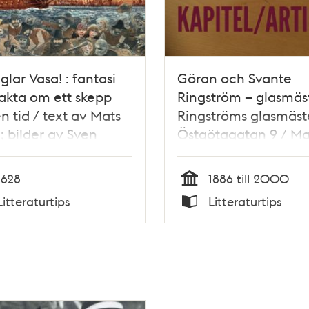
glar Vasa! : fantasi
Göran och Svante
akta om ett skepp
Ringström – glasmäst
n tid / text av Mats
Ringströms glasmäste
; bilder av Sven
Östgötagatan 9 / Ma
vist ; faktaunderlag
Janson
aktatext av Birgitta
1628
1886 till 2000
 m.fl.
Tid
Litteraturtips
Litteraturtips
Typ