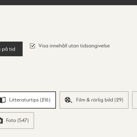
Visa innehåll utan tidsangivelse
a på tid
Litteraturtips
(
216
)
Film & rörlig bild
(
29
)
Foto
(
547
)