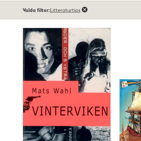
Totalt
Valda filter:
Litteraturtips
216
träffar