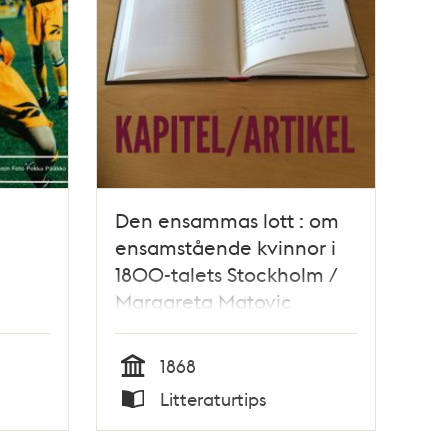
Den ensammas lott : om
ensamstående kvinnor i
1800-talets Stockholm /
Margareta Matovic
1868
Tid
Litteraturtips
Typ