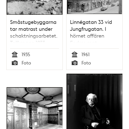
Småstugebyggarna
Linnégatan 33 vid
tar matrast under
Jungfrugatan. I
schaktningsarbetet.
hörnet affären
Tallkrogen 1935.
Endres mat
1935
1961
Tid
Tid
Foto
Foto
Typ
Typ