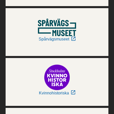
Spårvägsmuseet
Kvinnohistoriska