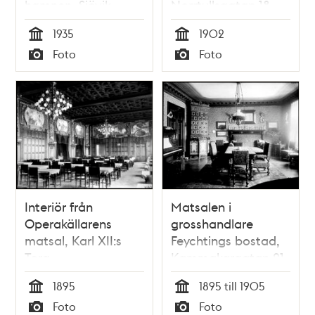
hamnen, Sjövik
Norrtullsgatan 18
söderifrån
1935
1902
Tid
Tid
Foto
Foto
Typ
Typ
Interiör från
Matsalen i
Operakällarens
grosshandlare
matsal, Karl XII:s
Feychtings bostad,
Torg
Kammakargatan 21
1895
1895 till 1905
Tid
Tid
Foto
Foto