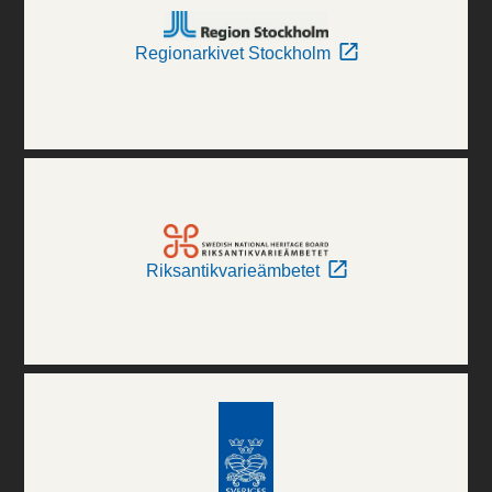
Regionarkivet Stockholm
Riksantikvarieämbetet