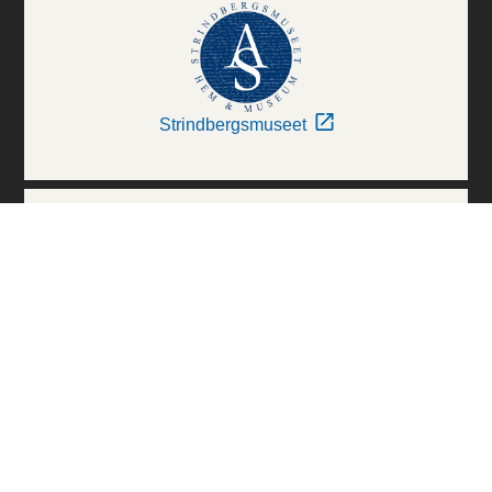
Strindbergsmuseet
Thielska Galleriet