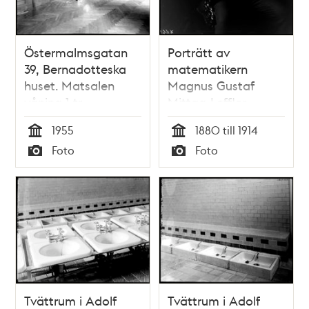
Östermalmsgatan
Porträtt av
39, Bernadotteska
matematikern
huset. Matsalen
Magnus Gustaf
våning 1 tr
Mittag-Leffler
1955
1880 till 1914
Tid
Tid
Foto
Foto
Typ
Typ
Tvättrum i Adolf
Tvättrum i Adolf