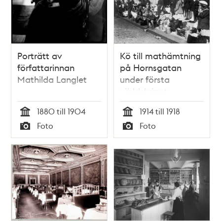
Porträtt av
Kö till mathämtning
författarinnan
på Hornsgatan
Mathilda Langlet
under första
världskriget
1880 till 1904
1914 till 1918
Tid
Tid
Foto
Foto
Typ
Typ