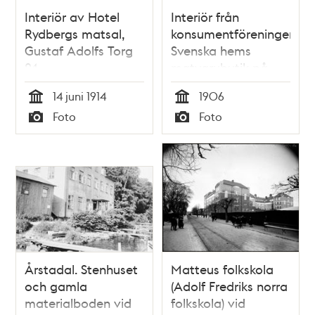
Interiör av Hotel
Interiör från
Rydbergs matsal,
konsumentföreningen
Gustaf Adolfs Torg
Svenska hems
24
matvarubutik på
Karlbergsvägen 16.
14 juni 1914
1906
Tid
Tid
Foto
Foto
Typ
Typ
Årstadal. Stenhuset
Matteus folkskola
och gamla
(Adolf Fredriks norra
materialboden vid
folkskola) vid