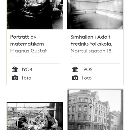
Porträtt av
Simhallen i Adolf
matematikern
Fredriks folkskola,
Magnus Gustaf
Norrtullsgatan 18.
Mittag-Leffler med
Nuvarande
fru
Matteusskolan.
1904
1902
Tid
Tid
Foto
Foto
Typ
Typ