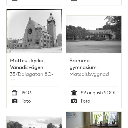
Typ
Typ
Matteus kyrka,
Bromma
Vanadisvägen
gymnasium.
35/Dalagatan 80-
Matsalsbyggnad
82
1903
29 augusti 2001
Tid
Tid
Foto
Foto
Typ
Typ