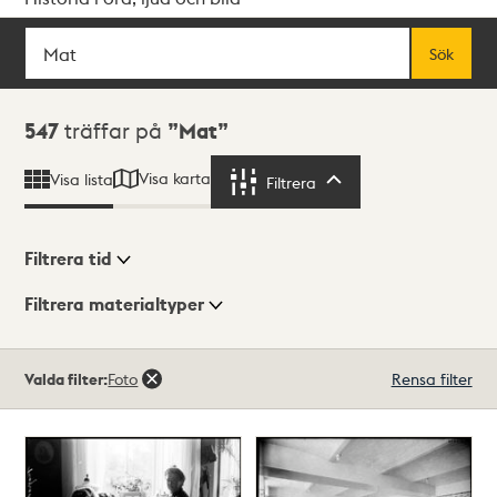
Sök
Fritextsök
Sök
Sökresultat
547
träffar på
Mat
Visa karta
Visa lista
Filtrera
Filtrera
Filtrera tid
Filtrera materialtyper
Visningsläge
Totalt
Valda filter:
Foto
Rensa filter
547
träffar
Lista
Karta