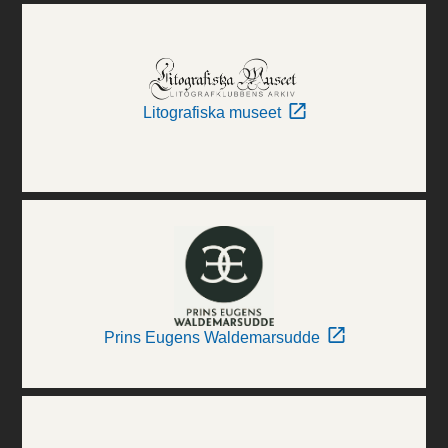
Litografiska museet
Prins Eugens Waldemarsudde