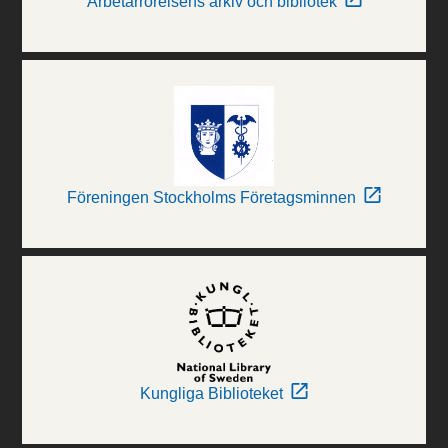
Arbetarrörelsens arkiv och bibliotek
Föreningen Stockholms Företagsminnen
Kungliga Biblioteket