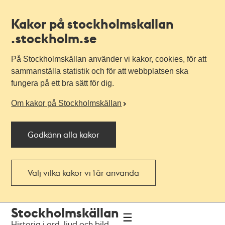
Kakor på stockholmskallan
.stockholm.se
På Stockholmskällan använder vi kakor, cookies, för att
sammanställa statistik och för att webbplatsen ska
fungera på ett bra sätt för dig.
Om kakor på Stockholmskällan
Godkänn alla kakor
Välj vilka kakor vi får använda
Till
Till
Stockholmskällan
navigationen
huvudinnehållet
Historia i ord, ljud och bild