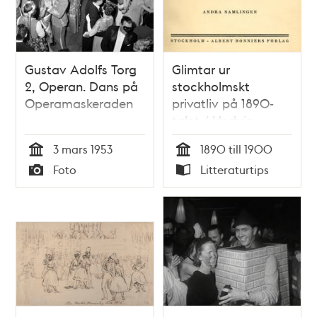
Gustav Adolfs Torg
Glimtar ur
2, Operan. Dans på
stockholmskt
Operamaskeraden
privatliv på 1890-
talet / Hedvig
Svedenborg
3 mars 1953
1890 till 1900
Tid
Tid
Foto
Litteraturtips
Typ
Typ