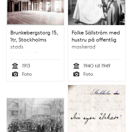
Brunkebergstorg 15,
Folke Sällström med
1tr, Stockholms
hustru på offentlig
stads
maskerad
hantverksförening.
Interiör från salong
1913
1940 till 1949
mot nordost.
Tid
Tid
Foto
Foto
Typ
Typ