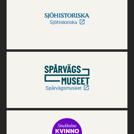
Sjöhistoriska
Spårvägsmuseet