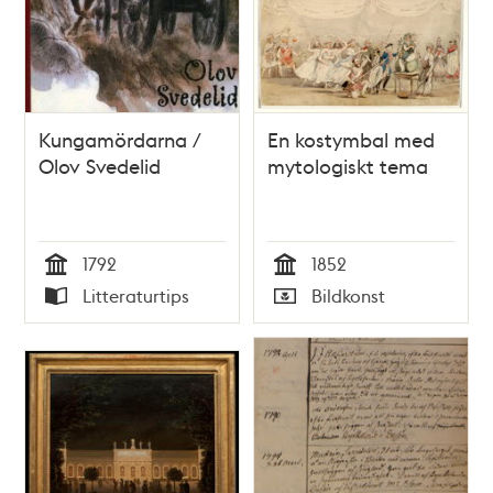
Kungamördarna /
En kostymbal med
Olov Svedelid
mytologiskt tema
1792
1852
Tid
Tid
Litteraturtips
Bildkonst
Typ
Typ