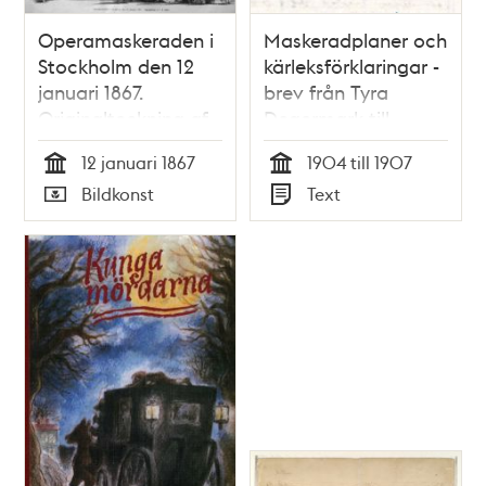
Operamaskeraden i
Maskeradplaner och
Stockholm den 12
kärleksförklaringar -
januari 1867.
brev från Tyra
Originalteckning af
Degermark till
F. de Glimes.
Anton Nyström
12 januari 1867
1904 till 1907
Tid
Tid
Bildkonst
Text
Typ
Typ