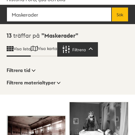
Sök
Fritextsök
Sök
Sökresultat
13
träffar på
Maskerader
Visa karta
Visa lista
Filtrera
Filtrera
Filtrera tid
Filtrera materialtyper
Visningsläge
Totalt
13
träffar
Lista
Karta