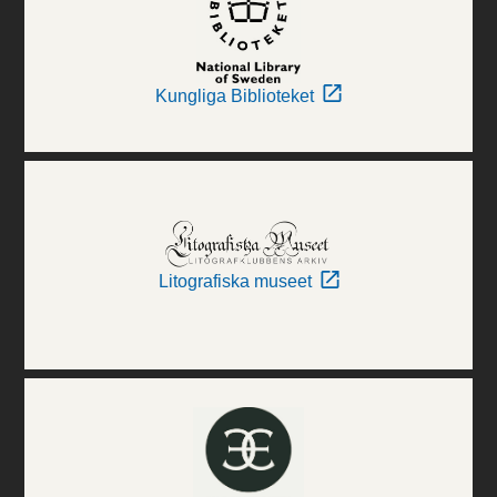
Kungliga Biblioteket
Litografiska museet