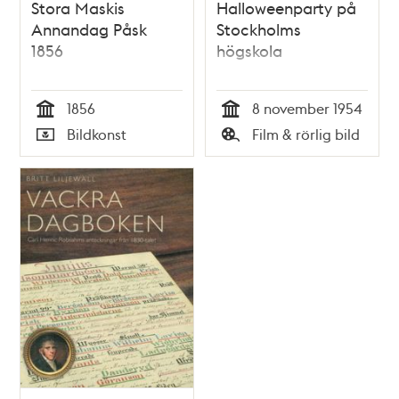
Stora Maskis
Halloweenparty på
Annandag Påsk
Stockholms
1856
högskola
1856
8 november 1954
Tid
Tid
Bildkonst
Film & rörlig bild
Typ
Typ