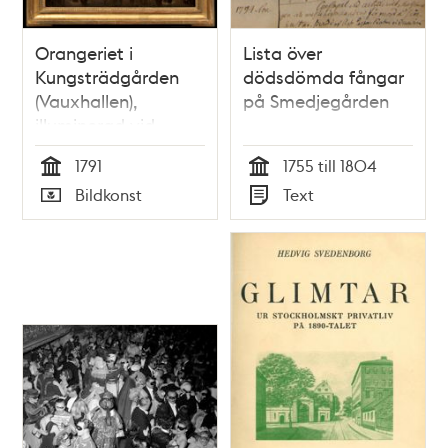
Orangeriet i
Lista över
Kungsträdgården
dödsdömda fångar
(Vauxhallen),
på Smedjegården
illuminerad vid
Borgerskapets fest
1791
1755 till 1804
den 21 augusti 1791
Tid
Tid
Bildkonst
Text
med anledning av
Typ
Typ
Gustav III:s
hemkomst från
Aachen