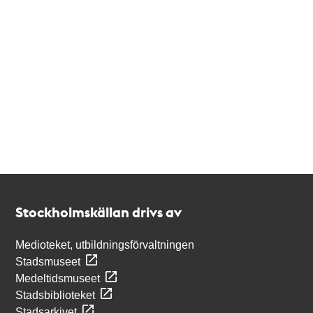
Kontakt
Stockholmskällan
Stockholmskällan drivs av
Medioteket, utbildningsförvaltningen
Stadsmuseet
Medeltidsmuseet
Stadsbiblioteket
Stadsarkivet