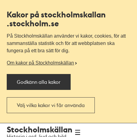
Kakor på stockholmskallan
.stockholm.se
På Stockholmskällan använder vi kakor, cookies, för att
sammanställa statistik och för att webbplatsen ska
fungera på ett bra sätt för dig.
Om kakor på Stockholmskällan
Godkänn alla kakor
Välj vilka kakor vi får använda
Till
Till
Stockholmskällan
navigationen
huvudinnehållet
Historia i ord, ljud och bild