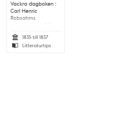
Vackra dagboken :
Carl Henric
Robsahms
anteckningar från
1830-talet / Britt
1835 till 1837
Liljewall
Tid
Litteraturtips
Typ