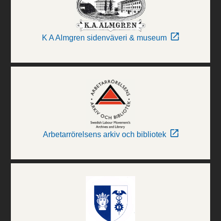
K A Almgren sidenväveri & museum
Arbetarrörelsens arkiv och bibliotek