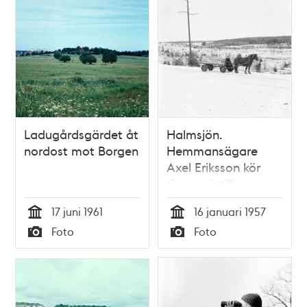
Ladugårdsgärdet åt
Halmsjön.
nordost mot Borgen
Hemmansägare
Axel Eriksson kör
timmer intill
området som
17 juni 1961
16 januari 1957
kalhuggits i
Tid
Tid
Foto
Foto
samband med
Typ
Typ
planeringen av
Arlanda