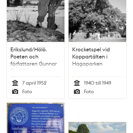
Erikslund/Hölö.
Krocketspel vid
Poeten och
Koppartälten i
författaren Gunnar
Hagaparken
Ekelöf,
Frödingstipendiat
7 april 1952
1940 till 1949
Tid
Tid
Foto
Foto
Typ
Typ