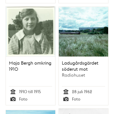
Typ
Typ
Maja Bergh omkring
Ladugårdsgärdet
1910
söderut mot
Radiohuset
1910 till 1915
28 juli 1962
Tid
Tid
Foto
Foto
Typ
Typ