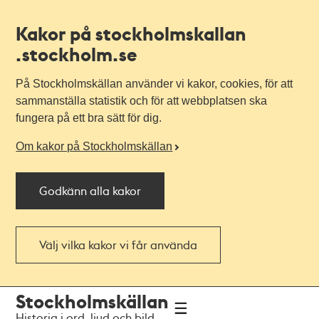
Kakor på stockholmskallan
.stockholm.se
På Stockholmskällan använder vi kakor, cookies, för att
sammanställa statistik och för att webbplatsen ska
fungera på ett bra sätt för dig.
Om kakor på Stockholmskällan
Godkänn alla kakor
Välj vilka kakor vi får använda
Till
Till
Stockholmskällan
navigationen
huvudinnehållet
Historia i ord, ljud och bild