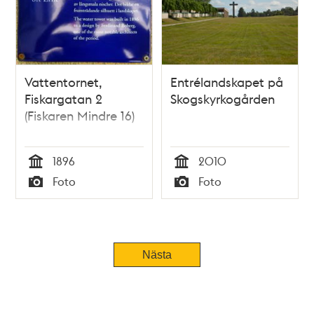
Vattentornet,
Entrélandskapet på
Fiskargatan 2
Skogskyrkogården
(Fiskaren Mindre 16)
1896
2010
Tid
Tid
Foto
Foto
Typ
Typ
Nästa