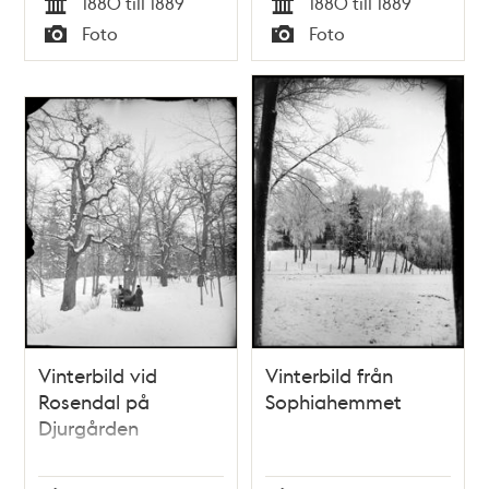
1880 till 1889
1880 till 1889
Tid
Tid
Foto
Foto
Typ
Typ
Vinterbild vid
Vinterbild från
Rosendal på
Sophiahemmet
Djurgården