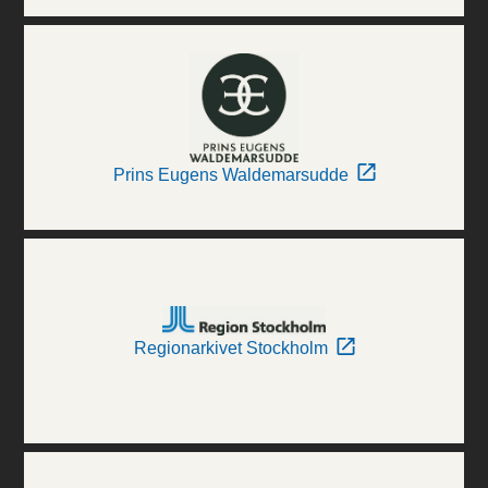
Prins Eugens Waldemarsudde
Regionarkivet Stockholm