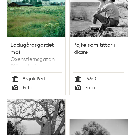
Ladugårdsgärdet
Pojke som tittar i
mot
kikare
Oxenstiernsgatan.
Björnloka i
förgrunden
23 juli 1961
1960
Tid
Tid
Foto
Foto
Typ
Typ