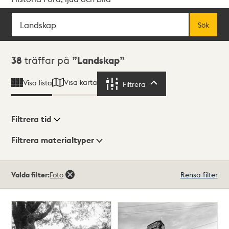
Sök
Fritextsök
Sök
Sökresultat
38
träffar på
Landskap
Visa karta
Visa lista
Filtrera
Filtrera
Filtrera tid
Filtrera materialtyper
Visningsläge
Totalt
Valda filter:
Foto
Rensa filter
38
träffar
Lista
Karta