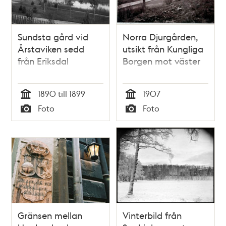
Sundsta gård vid
Norra Djurgården,
Årstaviken sedd
utsikt från Kungliga
från Eriksdal
Borgen mot väster
1890 till 1899
1907
Tid
Tid
Foto
Foto
Typ
Typ
Gränsen mellan
Vinterbild från