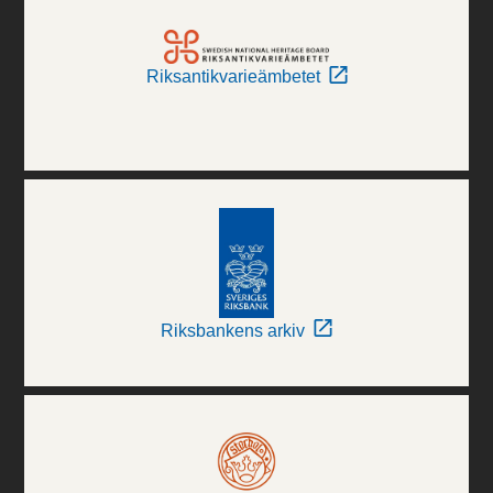
Riksantikvarieämbetet
Riksbankens arkiv