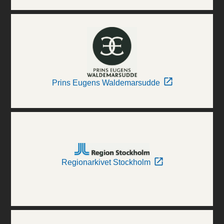
Prins Eugens Waldemarsudde
Regionarkivet Stockholm