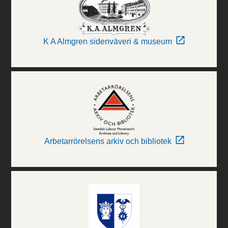
K A Almgren sidenväveri & museum
Arbetarrörelsens arkiv och bibliotek