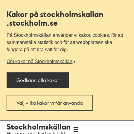
Kakor på stockholmskallan
.stockholm.se
På Stockholmskällan använder vi kakor, cookies, för att
sammanställa statistik och för att webbplatsen ska
fungera på ett bra sätt för dig.
Om kakor på Stockholmskällan
Godkänn alla kakor
Välj vilka kakor vi får använda
Till
Till
Stockholmskällan
navigationen
huvudinnehållet
Historia i ord, ljud och bild