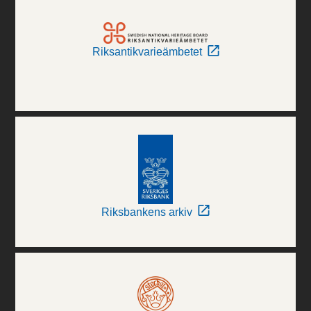
Riksantikvarieämbetet
Riksbankens arkiv