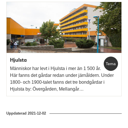
Relaterade
poster
och
teman
Hjulsta
Tema
Människor har levt i Hjulsta i mer än 1 500 år.
Här fanns det gårdar redan under järnåldern. Under
1800- och 1900-talet fanns det tre bondgårdar i
Hjulsta by: Övergården, Mellangår…
Uppdaterad
2021-12-02