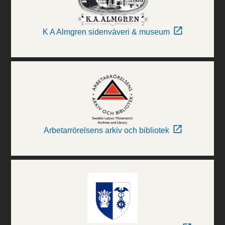
K A Almgren sidenväveri & museum
Arbetarrörelsens arkiv och bibliotek