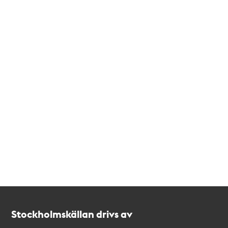
Kontakt
Stockholmskällan
Stockholmskällan drivs av