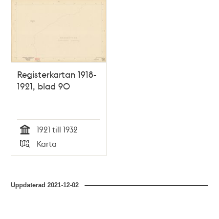
Relaterade
poster
och
teman
Registerkartan 1918-
1921, blad 90
1921 till 1932
Tid
Karta
Typ
Uppdaterad
2021-12-02