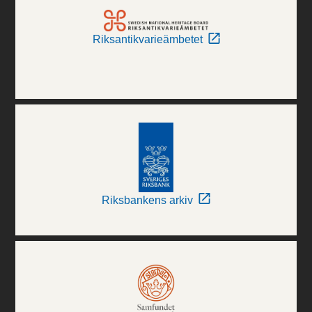
Riksantikvarieämbetet
Riksbankens arkiv