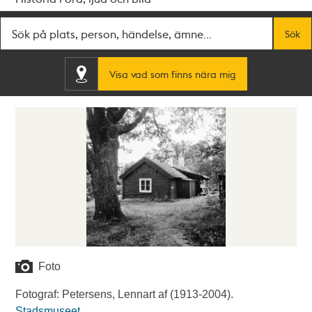
Fritextsök
Sök
Visa vad som finns nära mig
Foto
Fotograf: Petersens, Lennart af (1913-2004).
Stadsmuseet