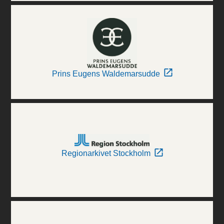
Prins Eugens Waldemarsudde
Regionarkivet Stockholm