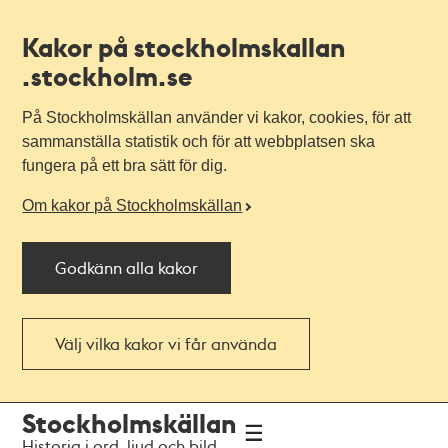
Kakor på stockholmskallan
.stockholm.se
På Stockholmskällan använder vi kakor, cookies, för att
sammanställa statistik och för att webbplatsen ska
fungera på ett bra sätt för dig.
Om kakor på Stockholmskällan
Godkänn alla kakor
Välj vilka kakor vi får använda
Till
Till
Stockholmskällan
navigationen
huvudinnehållet
Historia i ord, ljud och bild