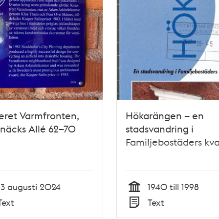
eret Varmfronten,
Hökarängen – en
näcks Allé 62–70
stadsvandring i
Familjebostäders kva
13 augusti 2024
1940 till 1998
Tid
Text
Text
Typ