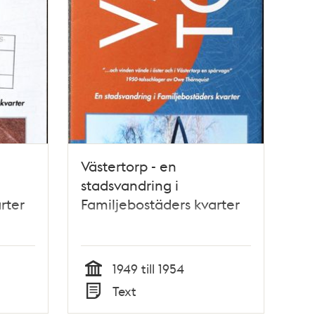
Västertorp - en
stadsvandring i
rter
Familjebostäders kvarter
1949 till 1954
Tid
Text
Typ