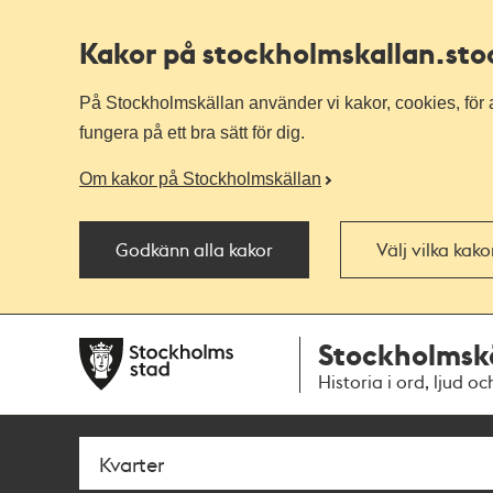
Kakor på stockholmskallan
.st
På Stockholmskällan använder vi kakor, cookies, för a
fungera på ett bra sätt för dig.
Om kakor på Stockholmskällan
Godkänn alla kakor
Välj vilka kak
Till
Till
Stockholmsk
navigationen
huvudinnehållet
Historia i ord, ljud oc
Sök
Fritextsök