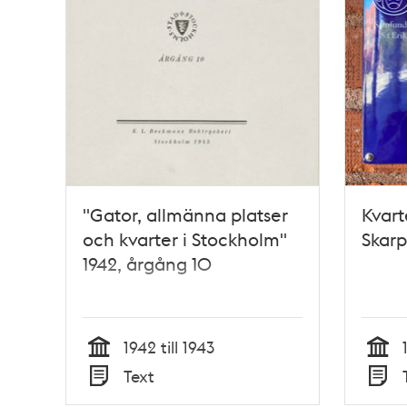
"Gator, allmänna platser
Kvart
och kvarter i Stockholm"
Skarp
1942, årgång 10
1942 till 1943
Tid
Tid
Text
Typ
Typ