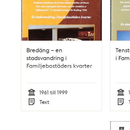
Bredäng – en
Tenst
stadsvandring i
i Fam
Familjebostäders kvarter
1961 till 1999
Tid
Tid
Text
Typ
Typ