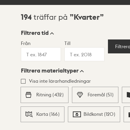
194
Kvarter
träffar på
Sökresultat
Filtrera tid
Från
Till
Visningsläge
Filtrer
Filtrera materialtyper
Lista
Karta
Visa inte lärarhandledningar
Ritning
(
432
)
Föremål
(
51
)
Karta
(
166
)
Bildkonst
(
120
)