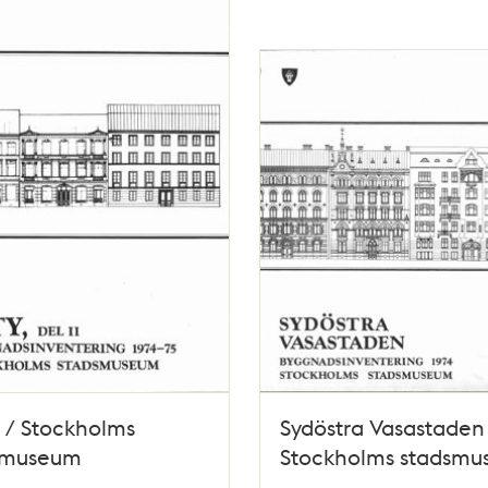
II / Stockholms
Sydöstra Vasastaden
smuseum
Stockholms stadsm