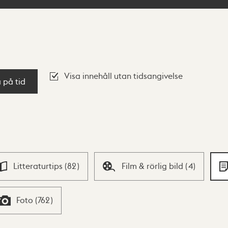
Visa innehåll utan tidsangivelse
a på tid
Litteraturtips
(
82
)
Film & rörlig bild
(
4
)
Foto
(
762
)