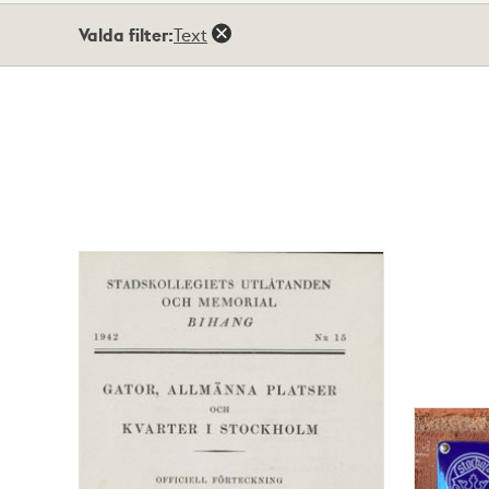
Totalt
Valda filter:
Text
194
träffar