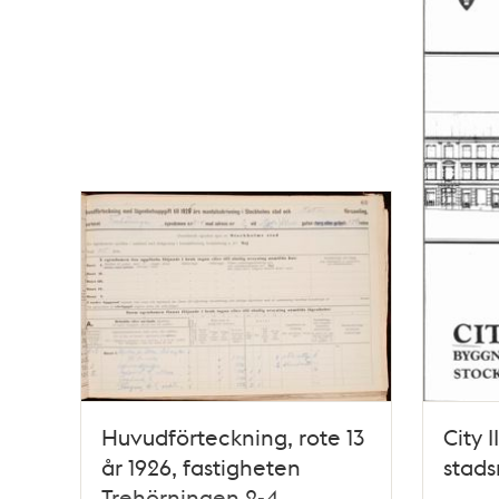
Huvudförteckning, rote 13
City 
år 1926, fastigheten
stad
Trehörningen 2-4