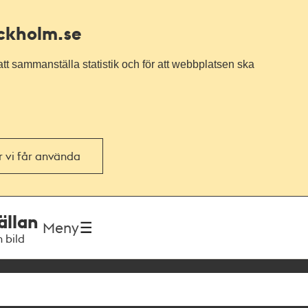
ockholm.se
tt sammanställa statistik och för att webbplatsen ska
or vi får använda
ällan
Meny
h bild