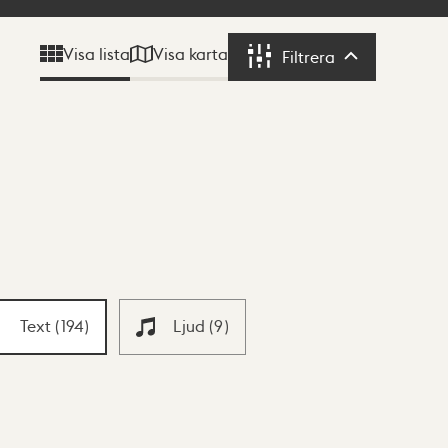
Visa karta
Visa lista
Filtrera
Filtrera
Text
(
194
)
Ljud
(
9
)