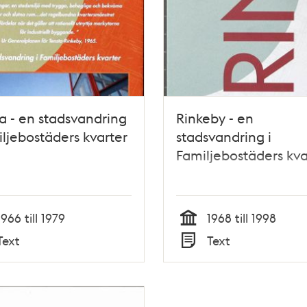
a - en stadsvandring
Rinkeby - en
iljebostäders kvarter
stadsvandring i
Familjebostäders kva
1966 till 1979
1968 till 1998
Tid
Text
Text
Typ