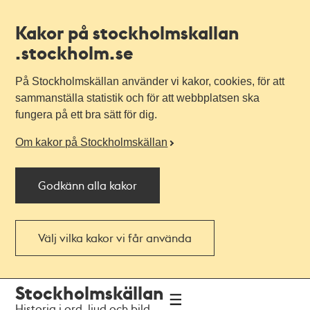
Kakor på stockholmskallan
.stockholm.se
På Stockholmskällan använder vi kakor, cookies, för att
sammanställa statistik och för att webbplatsen ska
fungera på ett bra sätt för dig.
Om kakor på Stockholmskällan
Godkänn alla kakor
Välj vilka kakor vi får använda
Till
Till
Stockholmskällan
navigationen
huvudinnehållet
Historia i ord, ljud och bild