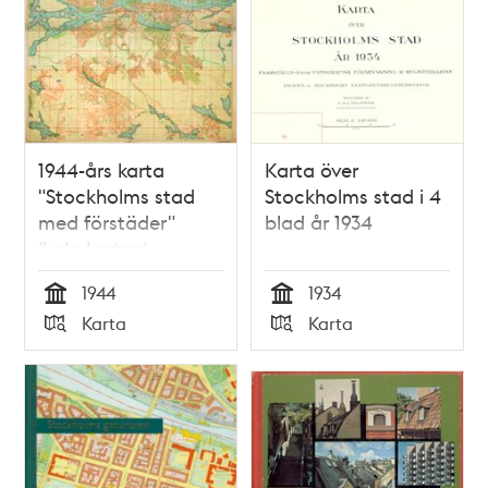
1944-års karta
Karta över
"Stockholms stad
Stockholms stad i 4
med förstäder"
blad år 1934
(hela kartan)
1944
1934
Tid
Tid
Karta
Karta
Typ
Typ