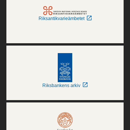
Riksantikvarieämbetet
Riksbankens arkiv