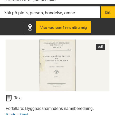
Fritextsök
Sök
Visa vad som finns nära mig
Text
Författare: Byggnadsnämndens namnberedning.
Stadsarkivet