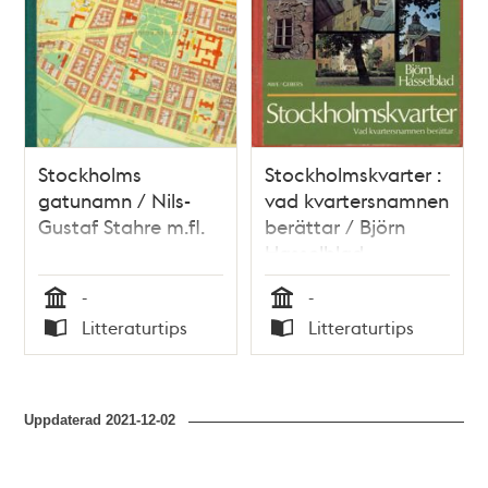
Stockholms
Stockholmskvarter :
gatunamn / Nils-
vad kvartersnamnen
Gustaf Stahre m.fl.
berättar / Björn
Hasselblad
-
-
Tid
Tid
Litteraturtips
Litteraturtips
Typ
Typ
Uppdaterad
2021-12-02