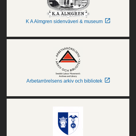
K A Almgren sidenväveri & museum
Arbetarrörelsens arkiv och bibliotek