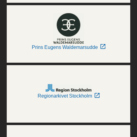
Prins Eugens Waldemarsudde
Regionarkivet Stockholm