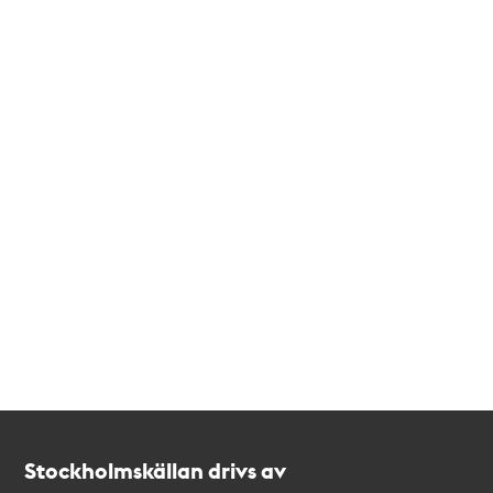
Kontakt
Stockholmskällan
Stockholmskällan drivs av