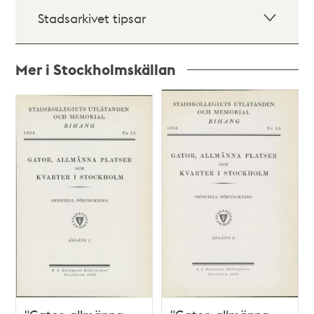
Stadsarkivet tipsar
Mer i Stockholmskällan
Relaterade
poster
och
teman