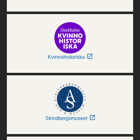
Kvinnohistoriska
Strindbergsmuseet