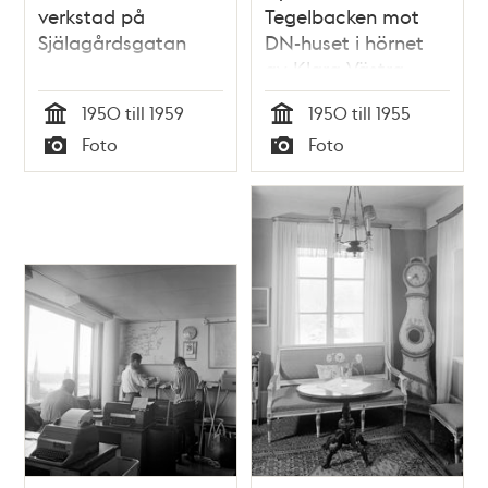
verkstad på
Tegelbacken mot
Själagårdsgatan
DN-huset i hörnet
av Klara Västra
Kyrkogata och
1950 till 1959
1950 till 1955
Karduansmakargatan.
Tid
Tid
Foto
Foto
Dåvarande kv.
Typ
Typ
Sköldpaddan, nu kv.
Björnen och Loen