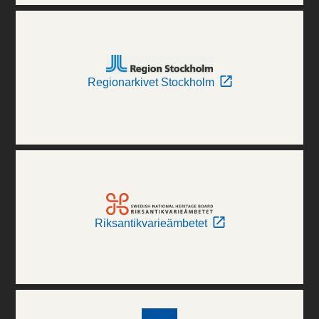
Regionarkivet Stockholm
Riksantikvarieämbetet