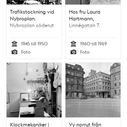
Trafikstockning vid
Hos fru Laura
Nybroplan.
Hartmann,
Nybroplan söderut
Linnégatan 7.
mot Arsenalsgatan
Hushållerskan
stannar klockan för
1945 till 1950
1960 till 1969
sommaren
Tid
Tid
Foto
Foto
Typ
Typ
Klockmekaniker i
Vy norrut från