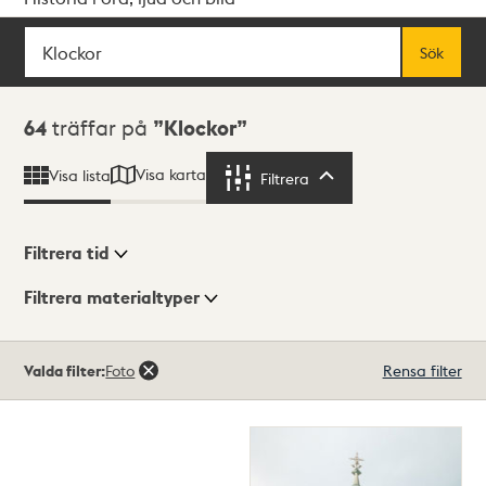
Sök
Fritextsök
Sök
Sökresultat
64
träffar på
Klockor
Visa karta
Visa lista
Filtrera
Filtrera
Filtrera tid
Filtrera materialtyper
Visningsläge
Totalt
Valda filter:
Foto
Rensa filter
64
träffar
Lista
Karta