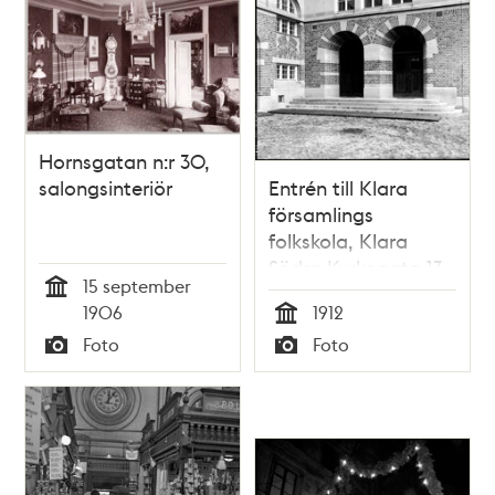
Hornsgatan n:r 30,
salongsinteriör
Entrén till Klara
församlings
folkskola, Klara
Södra Kyrkogata 13
15 september
Tid
1906
1912
Tid
Foto
Foto
Typ
Typ