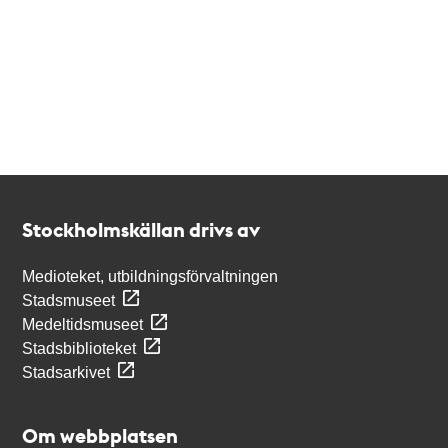
Kontakt
Stockholmskällan
Stockholmskällan drivs av
Medioteket, utbildningsförvaltningen
Stadsmuseet
Medeltidsmuseet
Stadsbiblioteket
Stadsarkivet
Om webbplatsen