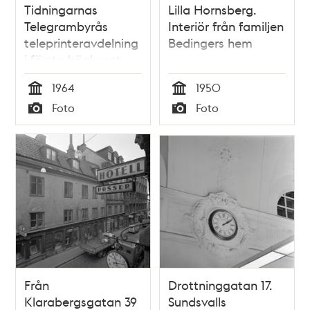
Tidningarnas
Lilla Hornsberg.
Telegrambyrås
Interiör från familjen
teleprinteravdelning
Bedingers hem
i första höghuset
1964
1950
Tid
Tid
Foto
Foto
Typ
Typ
Från
Drottninggatan 17.
Klarabergsgatan 39
Sundsvalls