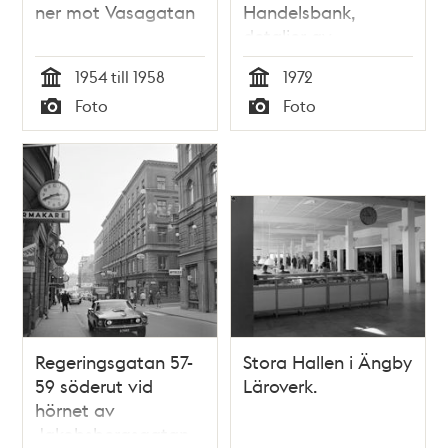
ner mot Vasagatan
Handelsbank,
detaljer av
interiören
1954 till 1958
1972
Tid
Tid
Foto
Foto
Typ
Typ
Regeringsgatan 57-
Stora Hallen i Ängby
59 söderut vid
Läroverk.
hörnet av
Jakobsbergsgatan