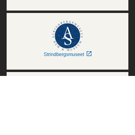
Strindbergsmuseet
Thielska Galleriet