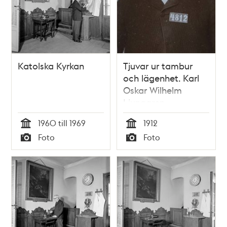
Katolska Kyrkan
Tjuvar ur tambur
och lägenhet. Karl
Oskar Wilhelm
Ljunggren
1960 till 1969
1912
Tid
Tid
Foto
Foto
Typ
Typ