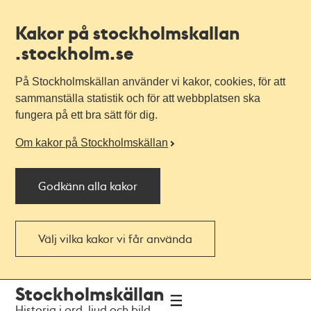
Kakor på stockholmskallan
.stockholm.se
På Stockholmskällan använder vi kakor, cookies, för att
sammanställa statistik och för att webbplatsen ska
fungera på ett bra sätt för dig.
Om kakor på Stockholmskällan
Godkänn alla kakor
Välj vilka kakor vi får använda
Till
Till
Stockholmskällan
navigationen
huvudinnehållet
Historia i ord, ljud och bild