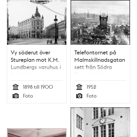
Vy söderut över
Telefontornet på
Stureplan mot K.M.
Malmskillnadsgatan
Lundbergs varuhus i
sett från Södra
kvarteret
Kungstornet
Språkmästaren
1898 till 1900
1952
Tid
Tid
Foto
Foto
Typ
Typ