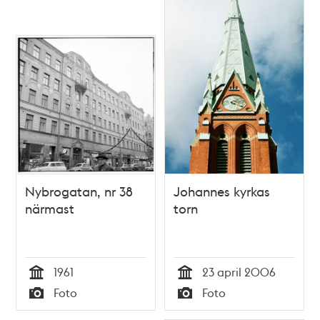
Nybrogatan, nr 38
Johannes kyrkas
närmast
torn
1961
23 april 2006
Tid
Tid
Foto
Foto
Typ
Typ