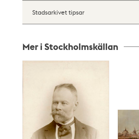
Stadsarkivet tipsar
Mer i Stockholmskällan
Relaterade
poster
och
teman