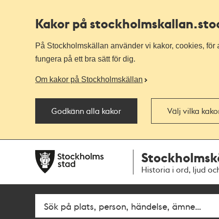
Kakor på stockholmskallan
.st
På Stockholmskällan använder vi kakor, cookies, för a
fungera på ett bra sätt för dig.
Om kakor på Stockholmskällan
Godkänn alla kakor
Välj vilka kak
Till
Till
Stockholmsk
navigationen
huvudinnehållet
Historia i ord, ljud oc
Fritextsök