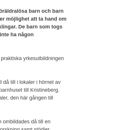
öräldralösa barn och barn
ller möjlighet att ta hand om
nklingar. De barn som togs
 inte ha någon
praktiska yrkesutbildningen
 till i lokaler i hörnet av
arnhuset till Kristineberg.
kaler, den här gången till
ombildades då till en
 forskning samt stödjer