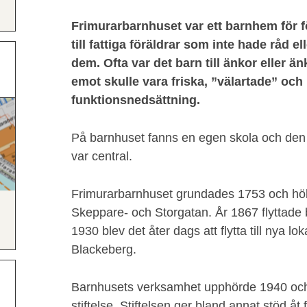
Frimurarbarnhuset var ett barnhem för f
till fattiga föräldrar som inte hade råd e
dem. Ofta var det barn till änkor eller ä
emot skulle vara friska, ”välartade” och
funktionsnedsättning.
På barnhuset fanns en egen skola och den 
var central.
Frimurarbarnhuset grundades 1753 och höll då
Skeppare- och Storgatan. År 1867 flyttade b
1930 blev det åter dags att flytta till nya lo
Blackeberg.
Barnhusets verksamhet upphörde 1940 och 
stiftelse. Stiftelsen ger bland annat stöd åt