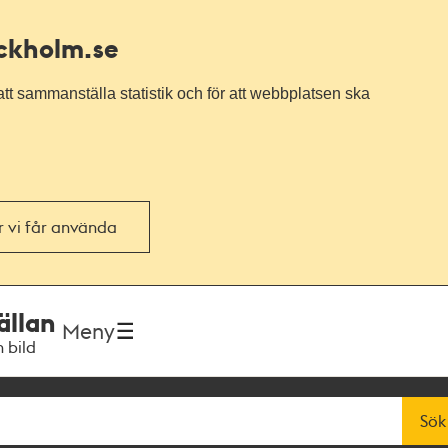
ockholm.se
tt sammanställa statistik och för att webbplatsen ska
or vi får använda
ällan
Meny
h bild
Sök