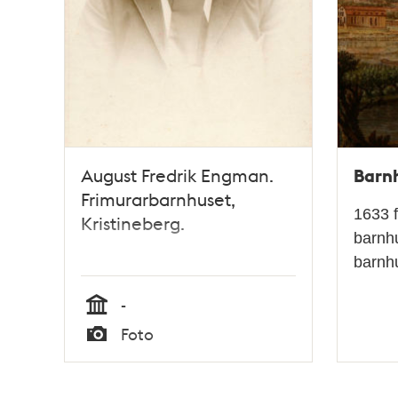
Barn
August Fredrik Engman.
Frimurarbarnhuset,
1633 f
Kristineberg.
barnhu
barnhu
-
Tid
Foto
Typ