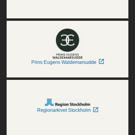
Prins Eugens Waldemarsudde
Regionarkivet Stockholm