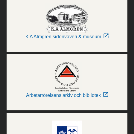
K A Almgren sidenväveri & museum
Arbetarrörelsens arkiv och bibliotek