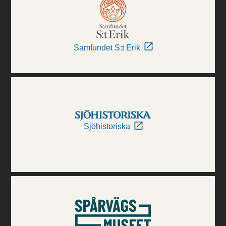
Samfundet S:t Erik
Sjöhistoriska