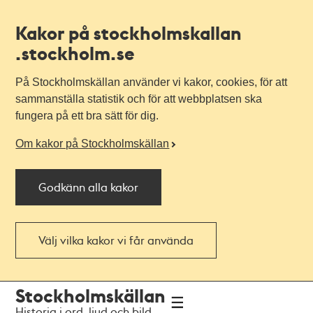
Kakor på stockholmskallan
.stockholm.se
På Stockholmskällan använder vi kakor, cookies, för att
sammanställa statistik och för att webbplatsen ska
fungera på ett bra sätt för dig.
Om kakor på Stockholmskällan
Godkänn alla kakor
Välj vilka kakor vi får använda
Till
Till
Stockholmskällan
navigationen
huvudinnehållet
Historia i ord, ljud och bild