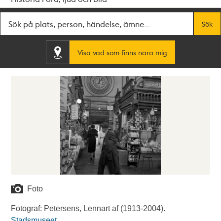
Fritextsök
Sök
Visa vad som finns nära mig
Foto
Fotograf: Petersens, Lennart af (1913-2004).
Stadsmuseet