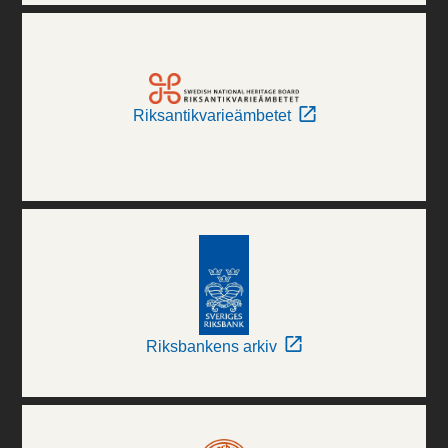
Riksantikvarieämbetet
Riksbankens arkiv