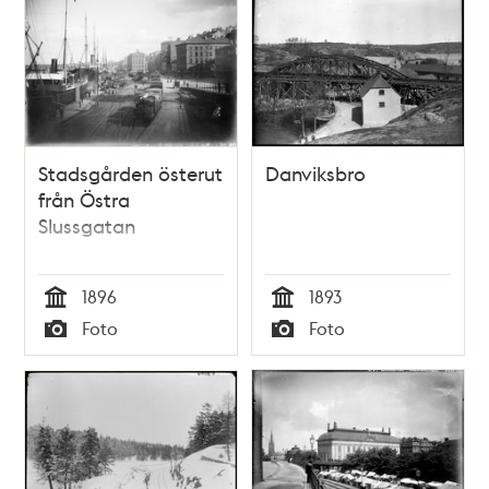
Stadsgården österut
Danviksbro
från Östra
Slussgatan
1896
1893
Tid
Tid
Foto
Foto
Typ
Typ