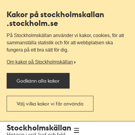
Kakor på stockholmskallan
.stockholm.se
På Stockholmskällan använder vi kakor, cookies, för att
sammanställa statistik och för att webbplatsen ska
fungera på ett bra sätt för dig.
Om kakor på Stockholmskällan
Godkänn alla kakor
Välj vilka kakor vi får använda
Till
Till
Stockholmskällan
navigationen
huvudinnehållet
Historia i ord, ljud och bild