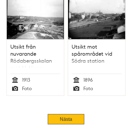
Utsikt från
Utsikt mot
nuvarande
spårområdet vid
Rödabergsskolan
Södra station
mot N: Norra
Stationsområdet
1913
1896
med
Tid
Tid
Foto
Foto
lagerbyggnader,
Typ
Typ
vagnhallar m.m. I
fonden
Eugeniahemmet
och längst t.h.
Nästa
Tingshuset