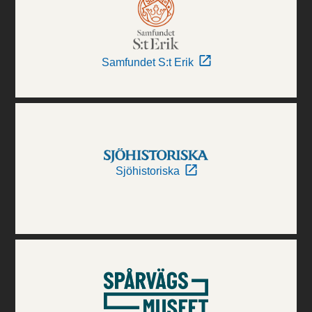
Samfundet S:t Erik
Sjöhistoriska