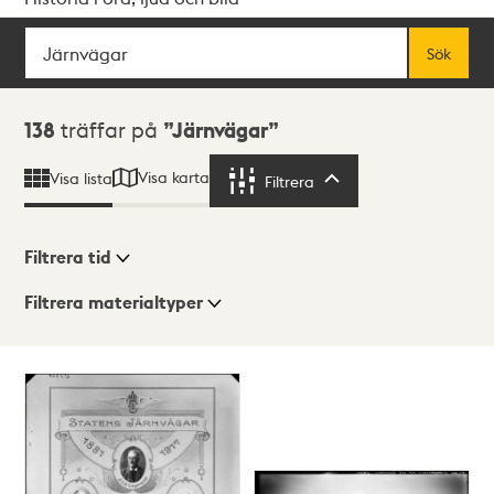
Sök
Fritextsök
Sök
Sökresultat
138
träffar på
Järnvägar
Visa karta
Visa lista
Filtrera
Filtrera
Filtrera tid
Filtrera materialtyper
Visningsläge
Totalt
138
träffar
Lista
Karta