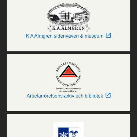
K A Almgren sidenväveri & museum
Arbetarrörelsens arkiv och bibliotek