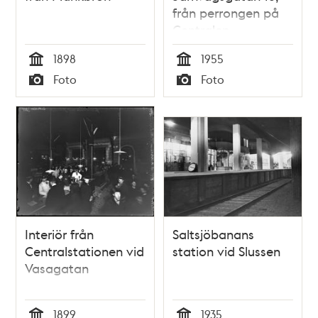
från perrongen på
Centralen
1898
1955
Tid
Tid
Foto
Foto
Typ
Typ
Interiör från
Saltsjöbanans
Centralstationen vid
station vid Slussen
Vasagatan
1899
1935