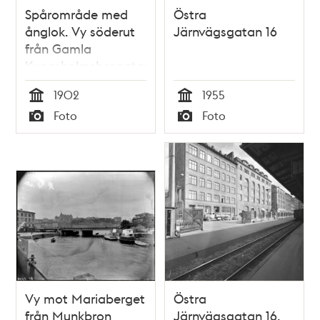
Spårområde med
Östra
ånglok. Vy söderut
Järnvägsgatan 16
från Gamla
Kungsholmsbrogatan
1902
1955
Tid
Tid
Foto
Foto
Typ
Typ
Vy mot Mariaberget
Östra
från Munkbron
Järnvägsgatan 16,