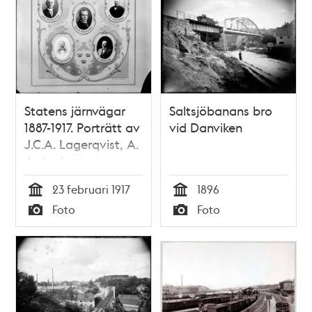
Statens järnvägar
Saltsjöbanans bro
1887-1917. Porträtt av
vid Danviken
J.C.A. Lagerqvist, A.
A. Andersson,
Enoch Cederpalm,
23 februari 1917
1896
J. B. Malmsten, E.H.
Tid
Tid
Foto
Foto
Karlsson och J.
Typ
Typ
Wiklund