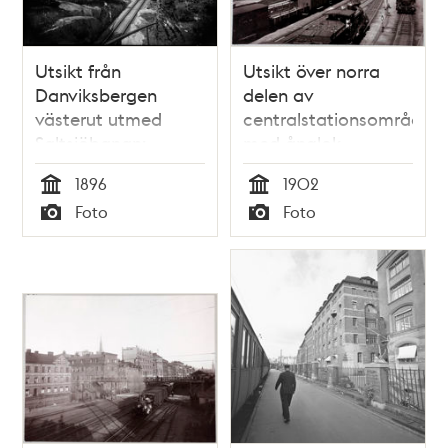
Utsikt från
Utsikt över norra
Danviksbergen
delen av
västerut utmed
centralstationsområdet
Saltsjöbanan:
med ånglok
Liljeholmens
1896
1902
stearinfabrik,
Tid
Tid
Foto
Foto
Danvikstull och
Typ
Typ
Fåfängan