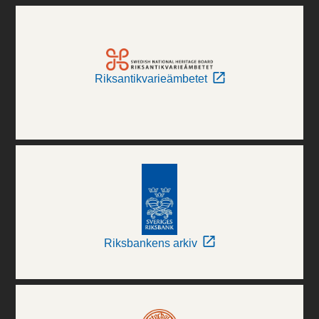
Riksantikvarieämbetet
Riksbankens arkiv