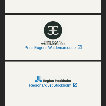
Prins Eugens Waldemarsudde
Regionarkivet Stockholm