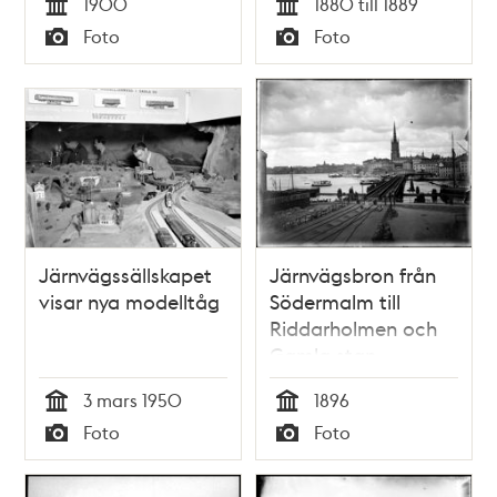
1900
1880 till 1889
Tid
Tid
Foto
Foto
Typ
Typ
Järnvägssällskapet
Järnvägsbron från
visar nya modelltåg
Södermalm till
Riddarholmen och
Gamla stan
3 mars 1950
1896
Tid
Tid
Foto
Foto
Typ
Typ