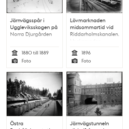
Järnvägsspår i
Lövmarknaden
Uggleviksskogen på
midsommartid vid
Norra Djurgården
Riddarholmskanalen.
I bakgrunden
Riddarhuset
1880 till 1889
1896
Tid
Tid
Foto
Foto
Typ
Typ
Östra
Järnvägstunneln