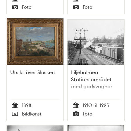
Tid
Tid
Foto
Foto
Typ
Typ
Utsikt över Slussen
Liljeholmen.
Stationsområdet
med godsvagnar
1898
1910 till 1925
Tid
Tid
Bildkonst
Foto
Typ
Typ