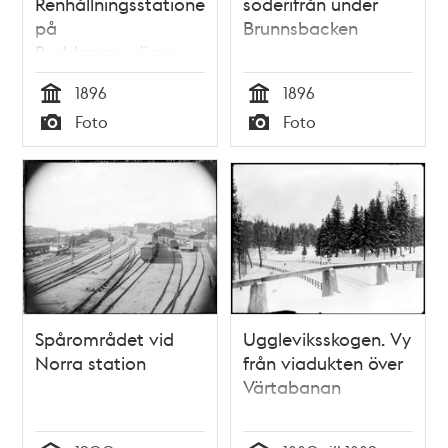
Renhållningsstationen
söderifrån under
på
Brunnsbacken
Ruddammsvägen
1896
1896
Tid
Tid
Foto
Foto
Typ
Typ
Spårområdet vid
Uggleviksskogen. Vy
Norra station
från viadukten över
Värtabanan