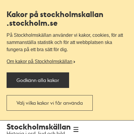
Kakor på stockholmskallan
.stockholm.se
På Stockholmskällan använder vi kakor, cookies, för att
sammanställa statistik och för att webbplatsen ska
fungera på ett bra sätt för dig.
Om kakor på Stockholmskällan
Godkänn alla kakor
Välj vilka kakor vi får använda
Till
Till
Stockholmskällan
navigationen
huvudinnehållet
Historia i ord, ljud och bild