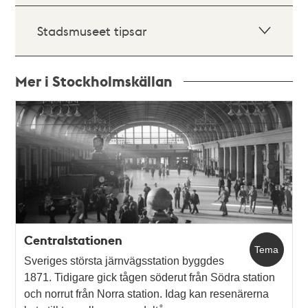
Stadsmuseet tipsar
Mer i Stockholmskällan
Relaterade
poster
och
teman
Centralstationen
Tema
Sveriges största järnvägsstation byggdes
1871. Tidigare gick tågen söderut från Södra station
och norrut från Norra station. Idag kan resenärerna