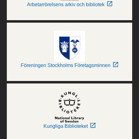
Arbetarrörelsens arkiv och bibliotek
Föreningen Stockholms Företagsminnen
Kungliga Biblioteket