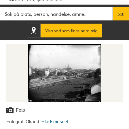
Fritextsök
Sök
Visa vad som finns nära mig
Foto
Fotograf: Okänd.
Stadsmuseet