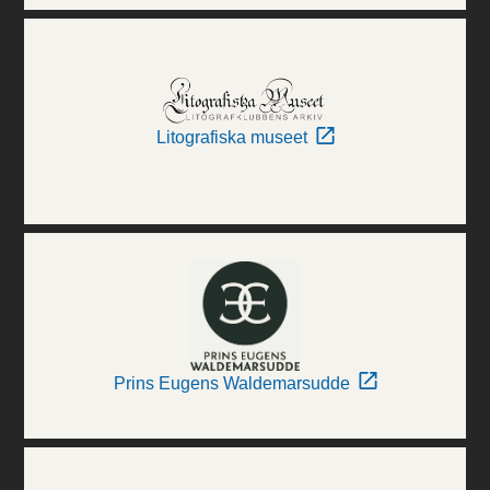
Litografiska museet
Prins Eugens Waldemarsudde