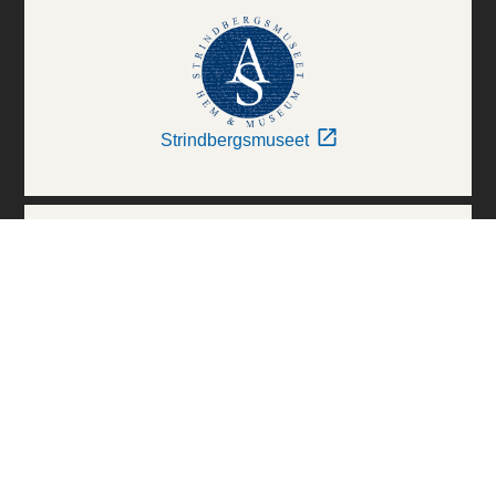
Strindbergsmuseet
Thielska Galleriet