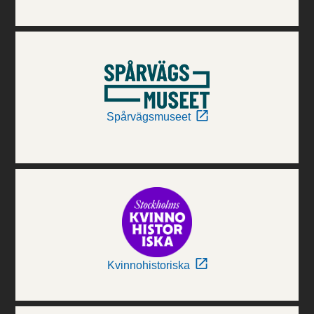
Spårvägsmuseet
Kvinnohistoriska