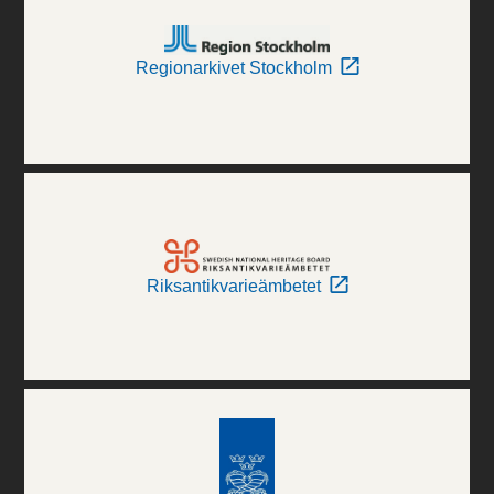
Regionarkivet Stockholm
Riksantikvarieämbetet