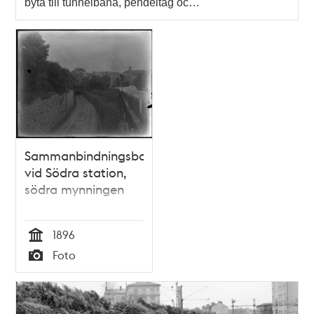
byta till tunnelbana, pendeltåg oc…
Sammanbindningsbanan
vid Södra station,
södra mynningen
1896
Tid
Foto
Typ