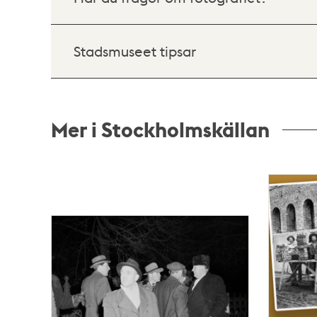
Stadsmuseet tipsar
Mer i Stockholmskällan
Relaterade
poster
och
teman