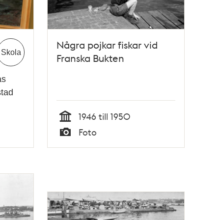
Några pojkar fiskar vid
Skola
Franska Bukten
as
stad
1946 till 1950
Tid
Foto
Typ