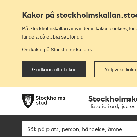
Kakor på stockholmskallan
.st
På Stockholmskällan använder vi kakor, cookies, för a
fungera på ett bra sätt för dig.
Om kakor på Stockholmskällan
Godkänn alla kakor
Välj vilka kak
Till
Till
Stockholmsk
navigationen
huvudinnehållet
Historia i ord, ljud oc
Fritextsök