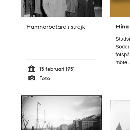
Mina
Hamnarbetare i strejk
Stads
Söder
fotsp
möte
15 februari 1951
Tid
Foto
Typ