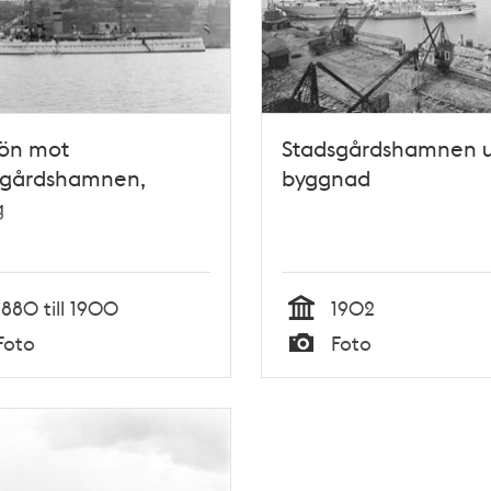
jön mot
Stadsgårdshamnen 
sgårdshamnen,
byggnad
g
1880 till 1900
1902
Tid
Foto
Foto
Typ