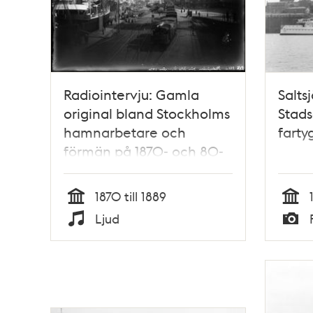
Radiointervju: Gamla
Salts
original bland Stockholms
Stad
hamnarbetare och
farty
förmän på 1870- och 80-
talen / Per Ludvig
Lindgren
1870 till 1889
Tid
Tid
Ljud
Typ
Typ