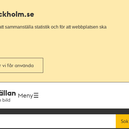
ockholm.se
tt sammanställa statistik och för att webbplatsen ska
or vi får använda
ällan
Meny
h bild
Sök