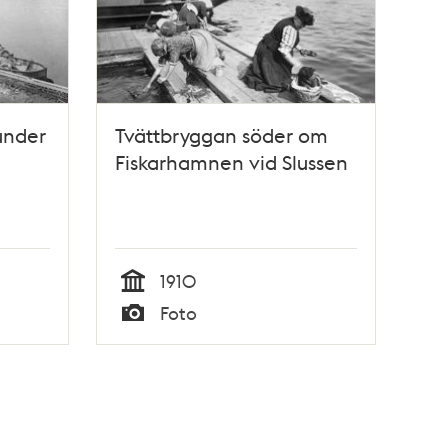
under
Tvättbryggan söder om
Fiskarhamnen vid Slussen
1910
Tid
Foto
Typ