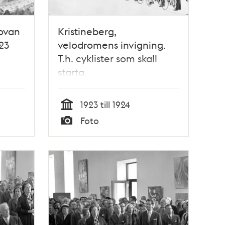
 ovan
Kristineberg,
23
velodromens invigning.
T.h. cyklister som skall
starta
1923 till 1924
Tid
Foto
Typ