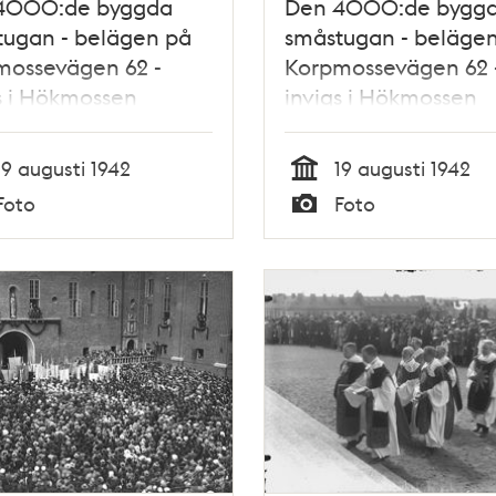
4000:de byggda
Den 4000:de bygg
tugan - belägen på
småstugan - beläge
mossevägen 62 -
Korpmossevägen 62 
s i Hökmossen
invigs i Hökmossen
tugeområde
småstugeområde
19 augusti 1942
19 augusti 1942
Tid
Foto
Foto
Typ