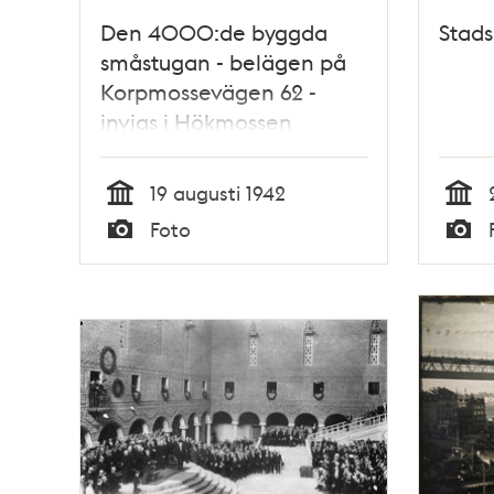
Den 4000:de byggda
Stads
småstugan - belägen på
Korpmossevägen 62 -
invigs i Hökmossen
småstugeområde
19 augusti 1942
Tid
Tid
Foto
Typ
Typ