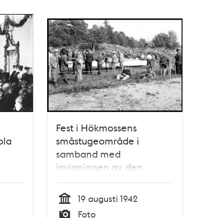
Fest i Hökmossens
ola
småstugeområde i
samband med
invigningen av den
4000:de byggda
småstugan - belägen på
19 augusti 1942
Korpmossevägen 62
Tid
Foto