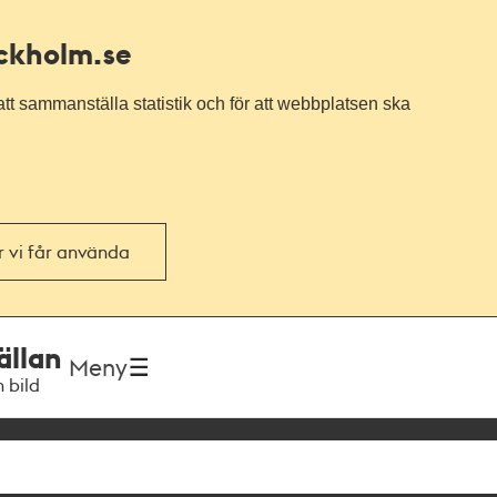
ockholm.se
tt sammanställa statistik och för att webbplatsen ska
or vi får använda
ällan
Meny
h bild