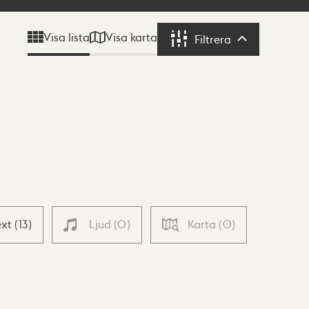
Visa karta
Visa lista
Filtrera
Filtrera
ext
(
13
)
Ljud
(
0
)
Karta
(
0
)