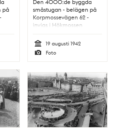
da
Den 4000:de byggda
n på
småstugan - belägen på
-
Korpmossevägen 62 -
invigs i Hökmossen
småstugeområde
19 augusti 1942
Tid
Foto
Typ