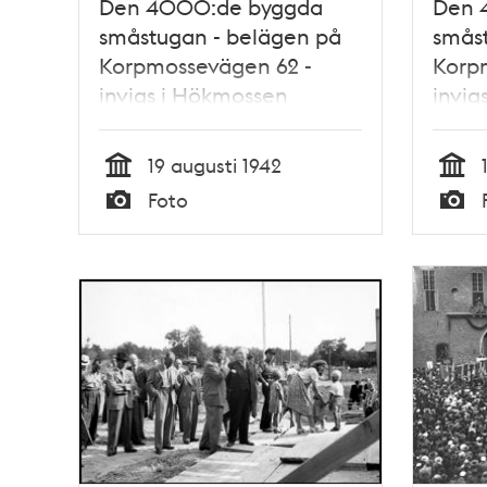
Den 4000:de byggda
Den 
småstugan - belägen på
smås
Korpmossevägen 62 -
Korp
invigs i Hökmossen
invig
småstugeområde
smås
19 augusti 1942
Tid
Tid
Foto
Typ
Typ