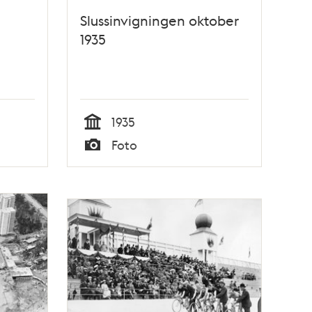
Slussinvigningen oktober
1935
1935
Tid
Foto
Typ