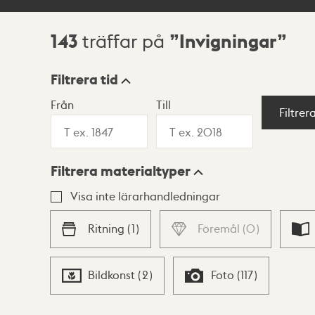
143
Invigningar
träffar på
Sökresultat
Filtrera tid
Från
Till
Visningsläge
Filtrer
Filtrera materialtyper
Lista
Karta
Visa inte lärarhandledningar
Ritning
(
1
)
Föremål
(
0
)
Bildkonst
(
2
)
Foto
(
117
)