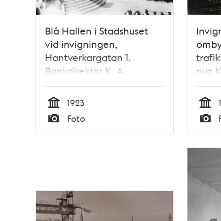
Blå Hallen i Stadshuset
Invig
vid invigningen,
ombyg
Hantverkargatan 1.
trafi
Bankdirektör K. A.
nya K
Wallenberg talar
1923
Tid
Tid
Foto
Typ
Typ