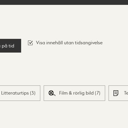
Visa innehåll utan tidsangivelse
a på tid
Litteraturtips
(
3
)
Film & rörlig bild
(
7
)
T