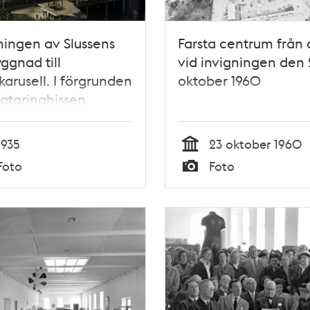
ningen av Slussens
Farsta centrum från
gnad till
vid invigningen den 
kkarusell. I förgrunden
oktober 1960
atarinahissen
1935
23 oktober 1960
Tid
Foto
Foto
Typ