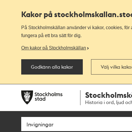
Kakor på stockholmskallan
.st
På Stockholmskällan använder vi kakor, cookies, för a
fungera på ett bra sätt för dig.
Om kakor på Stockholmskällan
Godkänn alla kakor
Välj vilka kak
Till
Till
Stockholmsk
navigationen
huvudinnehållet
Historia i ord, ljud oc
Sök
Fritextsök