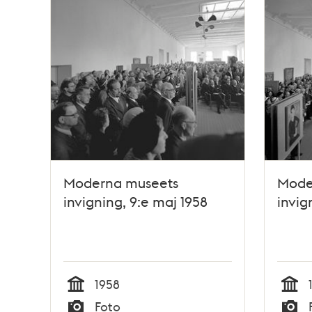
Moderna museets
Mode
invigning, 9:e maj 1958
invig
1958
Tid
Tid
Foto