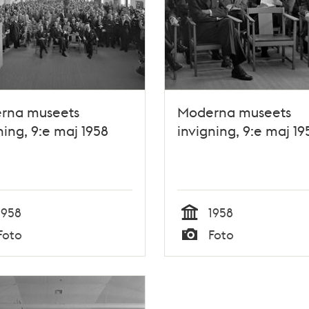
rna museets
Moderna museets
ning, 9:e maj 1958
invigning, 9:e maj 19
1958
1958
Tid
Foto
Foto
Typ