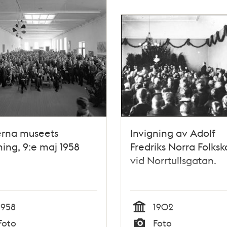
rna museets
Invigning av Adolf
ning, 9:e maj 1958
Fredriks Norra Folksk
vid Norrtullsgatan.
1958
1902
Tid
Foto
Foto